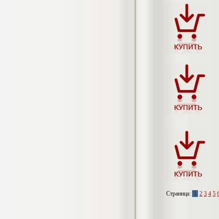
гостеприимства (на материалах
гостиницы или иного средства
размещения)
Диплом, 2023 г.+през.+доклад
Кол-во страниц: 69
Кол-во источников: 42
Цена:
2.900
р
Диплом Организация работы городских
(районных) управлений ПФ РФ
Диплом, 2020 г.
Кол-во страниц: 42
Кол-во источников: 28
Цена:
2.900
р
Диплом Особенности взаимосвязи
стресса и нервно-психического
напряжения у групп в возрасте 18-25 и
26-35 лет при сдаче экзаменов в
автошколе
Диплом, 2023 г.
Страница:
1
2
3
4
5
Кол-во страниц: 50+прил.
Кол-во источников: 44
Цена: