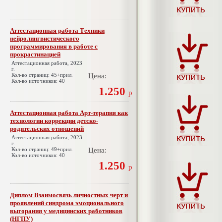
Аттестационная работа Техники
нейролингвистического
программирования в работе с
прокрастинацией
Аттестационная работа, 2023
г.
Кол-во страниц: 45+прил.
Цена:
Кол-во источников: 40
1.250
р
Аттестационная работа Арт-терапия как
технологии коррекции детско-
родительских отношений
Аттестационная работа, 2023
г.
Кол-во страниц: 49+прил.
Цена:
Кол-во источников: 40
1.250
р
Диплом Взаимосвязь личностных черт и
проявлений синдрома эмоционального
выгорания у медицинских работников
(НГПУ)