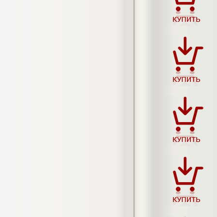
негативных эмоциональных состояний
у сотрудников медицинского центра в
условиях пандемии COVID-19
Диплом, 2021 г.
Кол-во страниц: 51+прил.
Кол-во источников: 77
Цена:
2.500
р
Диплом Виндикационный иск
Дипломная работа, 2015
Кол-во страниц: 66
Кол-во источников: 46
Цена:
5.000
р
Диплом Возмещение вреда,
причинённого жизни или здоровью
гражданина в гражданском
законодательстве (СГУПС)
Диплом, 2019 г.
Кол-во страниц: 61+прил.
Кол-во источников: 50
Цена: