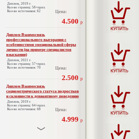
Диплом, 2019 г.
Кол-во страниц: 58+прил.
Кол-во источников: 62
Цена:
4.500
р
Диплом Взаимосвязь
профессионального выгорания с
особенностями эмоциональной сферы
личности (на примере специалистов
взыскания)
Диплом, 2021 г.
Кол-во страниц: 57+прил.
Кол-во источников: 70
Цена:
2.500
р
Диплом Взаимосвязь
социометрического статуса подростков
и склонности к девиантному поведению
Диплом, 2019 г.
Кол-во страниц: 64+прил.
Кол-во источников: 68
Цена:
4.999
р
Диплом Взаимосвязь эмпатии и