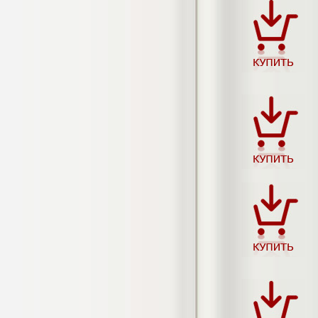
4.550
р
Диплом Возмещение вреда,
причиненного незаконными действиями
органов дознания предварительного
следствия, прокуратуры и суда (СГУПС)
Диплом, 2019 г.
Кол-во страниц: 57+прил.
Кол-во источников: 47
Цена:
4.550
р
Диплом Комплексный подход к
обеспечению качества жизни пациентов
с бронхиальной астмой в формате
лечебно-диагностической и
реабилитационно-профилактической
деятельности медицинской сестры в
поликлинике
Диплом, 2022 г.
Кол-во страниц: 58+прил.
Кол-во источников: 29
Цена:
Диплом Криминальная миграция в
2.500
р
Западной Сибири: понятие, современное
состояние, тенденции развития и меры
по ее предупреждению
Диплом, 2024 г.