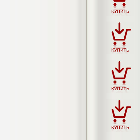
Кол-во страниц: 73+прил.
Кол-во источников: 108
Цена:
4.500
р
Диплом Личность Григория Распутина в
мемуарах современников
Диплом, 2024 г.
Кол-во страниц: 61
Кол-во источников: 46
Цена:
2.900
р
Диплом Меры социально-правовой
защиты женщин, имеющих детей
Диплом, 2020 г.
Кол-во страниц: 46+прил.
Кол-во источников: 37
Цена:
3.999
р
Диплом Организация деятельности
малых предприятий индустрии