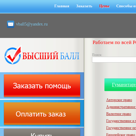
Главная
Заказать
Цены
Способы о
vball5@yandex.ru
Работаем по всей Р
Поиск:
Гуманитар
Авторское право
Административное
Валютное право
Государственное и
Государственное р
Европейское право