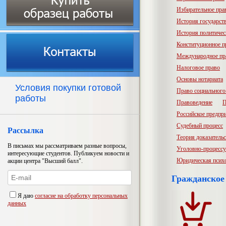
Избирательное пра
История государств
История политичес
Конституционное п
Международное пр
Налоговое право
Основы нотариата
Условия покупки готовой
Право социального
работы
Правоведение
П
Российское предпр
Судебный процесс
Рассылка
Теория доказатель
В письмах мы рассматриваем разные вопросы,
Уголовно-процессу
интересующие студентов. Публикуем новости и
Юридическая псих
акции центра "Высший балл".
Гражданское
Я даю
согласие на обработку персональных
данных