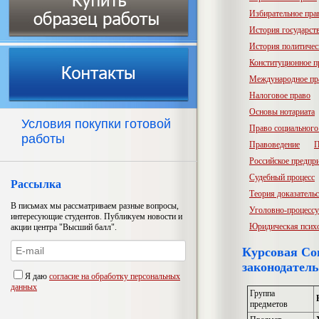
Избирательное пра
История государств
История политичес
Конституционное п
Международное пр
Налоговое право
Основы нотариата
Условия покупки готовой
Право социального
работы
Правоведение
П
Российское предпр
Судебный процесс
Рассылка
Теория доказатель
В письмах мы рассматриваем разные вопросы,
Уголовно-процессу
интересующие студентов. Публикуем новости и
Юридическая псих
акции центра "Высший балл".
Курсовая Со
законодатель
Я даю
согласие на обработку персональных
данных
Группа
предметов