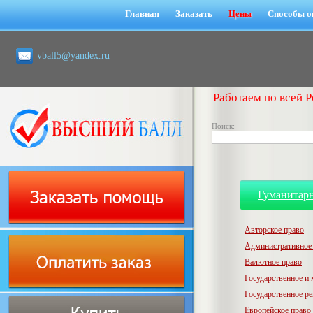
Главная
Заказать
Цены
Способы о
vball5@yandex.ru
Работаем по всей Р
Поиск:
Гуманитар
Авторское право
Административное
Валютное право
Государственное и
Государственное р
Европейское право