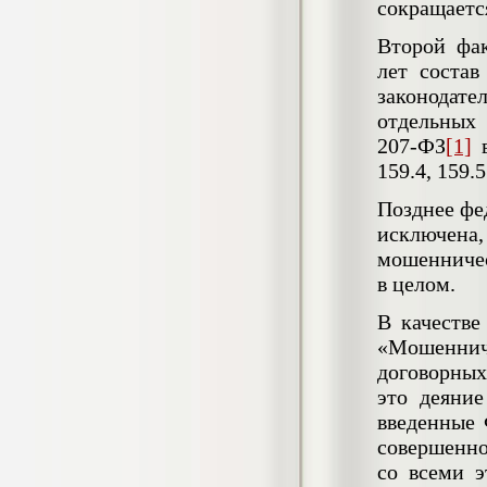
сокращаетс
негативных эмоциональных состояний
у сотрудников медицинского центра в
Второй фак
условиях пандемии COVID-19
лет состав
Диплом, 2021 г.
Кол-во страниц: 51+прил.
законодате
Кол-во источников: 77
Цена:
отдельных
2.500
р
207-ФЗ
[1]
в
159.4, 159.5
Диплом Виндикационный иск
Дипломная работа, 2015
Позднее фе
Кол-во страниц: 66
Кол-во источников: 46
Цена:
исключен
5.000
мошенничес
р
в целом.
В качестве
«Мошенни
Диплом Возмещение вреда,
договорных
причинённого жизни или здоровью
гражданина в гражданском
это деяние
законодательстве (СГУПС)
введенные 
Диплом, 2019 г.
Кол-во страниц: 61+прил.
совершенно
Кол-во источников: 50
Цена:
со всеми 