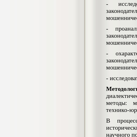
Кол-во страниц: 73+прил.
- исслед
Кол-во источников: 108
Цена:
законодат
4.500
р
мошенниче
- проанал
Диплом Личность Григория Распутина в
мемуарах современников
законода
Диплом, 2024 г.
мошенниче
Кол-во страниц: 61
Кол-во источников: 46
Цена:
- охаракт
2.900
р
законодат
мошенниче
- исследов
Диплом Меры социально-правовой
защиты женщин, имеющих детей
Методолог
Диплом, 2020 г.
Кол-во страниц: 46+прил.
диалектич
Кол-во источников: 37
Цена:
методы: м
3.999
р
технико-юр
В процесс
историчес
Диплом Организация деятельности
научного п
малых предприятий индустрии