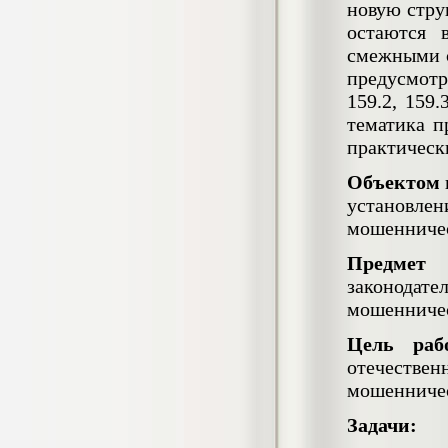
4.550
р
новую струк
остаются 
Диплом Возмещение вреда,
смежными с
причиненного незаконными действиями
предусмотр
органов дознания предварительного
следствия, прокуратуры и суда (СГУПС)
159.2, 159
Диплом, 2019 г.
тематика п
Кол-во страниц: 57+прил.
Кол-во источников: 47
Цена:
практическ
4.550
р
Объектом
установл
Диплом Комплексный подход к
мошенничес
обеспечению качества жизни пациентов
с бронхиальной астмой в формате
лечебно-диагностической и
Предмет
и
реабилитационно-профилактической
законодат
деятельности медицинской сестры в
мошенничес
поликлинике
Диплом, 2022 г.
Кол-во страниц: 58+прил.
Цель раб
Кол-во источников: 29
Цена:
отечестве
Диплом Криминальная миграция в
2.500
р
мошенниче
Западной Сибири: понятие, современное
состояние, тенденции развития и меры
Задачи:
по ее предупреждению
Диплом, 2024 г.