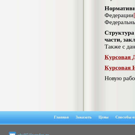
гостеприимства (на материалах
Нормативн
гостиницы или иного средства
размещения)
Федерации
Диплом, 2023 г.+през.+доклад
Федеральны
Кол-во страниц: 69
Кол-во источников: 42
Цена:
Структура
2.900
р
части, зак
Диплом Организация работы городских
Также с да
(районных) управлений ПФ РФ
Диплом, 2020 г.
Курсовая Д
Кол-во страниц: 42
Кол-во источников: 28
Цена:
Курсовая 
2.900
р
Новую рабо
Диплом Особенности взаимосвязи
стресса и нервно-психического
напряжения у групп в возрасте 18-25 и
26-35 лет при сдаче экзаменов в
автошколе
Главная
Заказать
Цены
Способы о
Диплом, 2023 г.
Кол-во страниц: 50+прил.
Кол-во источников: 44
Цена: