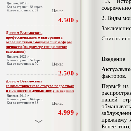
1.3. Исто
Диплом, 2019 г.
современно
Кол-во страниц: 58+прил.
Кол-во источников: 62
Цена:
2. Виды мо
4.500
р
Заключени
Диплом Взаимосвязь
профессионального выгорания с
Список исп
особенностями эмоциональной сферы
личности (на примере специалистов
взыскания)
Диплом, 2021 г.
Введение
Кол-во страниц: 57+прил.
Кол-во источников: 70
Цена:
Актуально
2.500
р
факторов.
Диплом Взаимосвязь
Первый из 
социометрического статуса подростков
и склонности к девиантному поведению
распростра
Диплом, 2019 г.
нашей стр
Кол-во страниц: 64+прил.
Кол-во источников: 68
Цена:
обманывать
4.999
заблуждени
р
прежнему 
Более того
Диплом Взаимосвязь эмпатии и