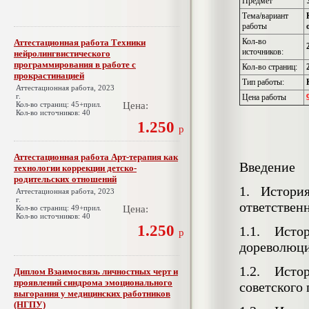
Предмет
Тема/вариант
работы
Кол-во
Аттестационная работа Техники
источников:
нейролингвистического
программирования в работе с
Кол-во страниц:
прокрастинацией
Тип работы:
Аттестационная работа, 2023
г.
Цена работы
Кол-во страниц: 45+прил.
Цена:
Кол-во источников: 40
1.250
р
Аттестационная работа Арт-терапия как
Введение
технологии коррекции детско-
родительских отношений
1. Истори
Аттестационная работа, 2023
г.
ответствен
Кол-во страниц: 49+прил.
Цена:
Кол-во источников: 40
1.250
1.1. Исто
р
дореволюци
1.2. Исто
Диплом Взаимосвязь личностных черт и
проявлений синдрома эмоционального
советского
выгорания у медицинских работников
(НГПУ)