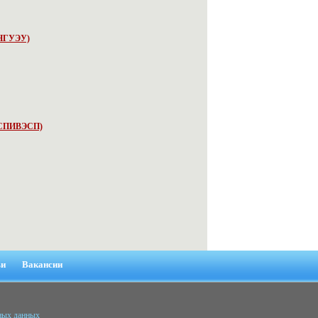
 НГУЭУ)
, СПИВЭСП)
ьи
Вакансии
ьных данных