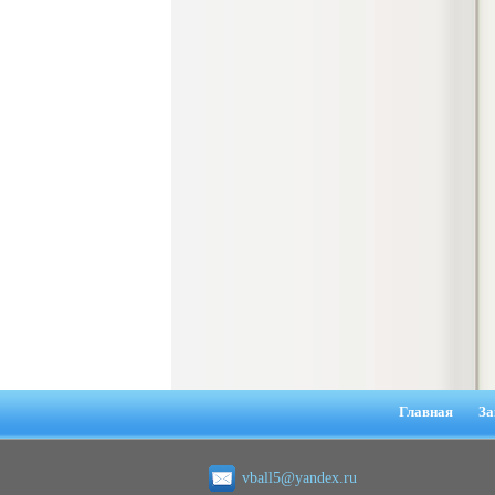
гостеприимства (на материалах
гостиницы или иного средства
размещения)
Диплом, 2023 г.+през.+доклад
Кол-во страниц: 69
Кол-во источников: 42
Цена:
2.900
р
Диплом Организация работы городских
(районных) управлений ПФ РФ
Диплом, 2020 г.
Кол-во страниц: 42
Кол-во источников: 28
Цена:
2.900
р
Диплом Особенности взаимосвязи
стресса и нервно-психического
напряжения у групп в возрасте 18-25 и
26-35 лет при сдаче экзаменов в
Главная
За
автошколе
Диплом, 2023 г.
Кол-во страниц: 50+прил.
Кол-во источников: 44
Цена:
vball5@yandex.ru