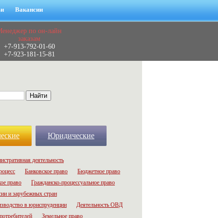
ьи
Вакансии
Менеджер по он-лайн
заказам
+7-913-792-01-60
+7-923-181-15-81
еские
Юридические
истративная деятельность
роцесс
Банковское право
Бюджетное право
ое право
Гражданско-процессуальное право
сии и зарубежных стран
зводство в юриспруденции
Деятельность ОВД
потребителей
Земельное право