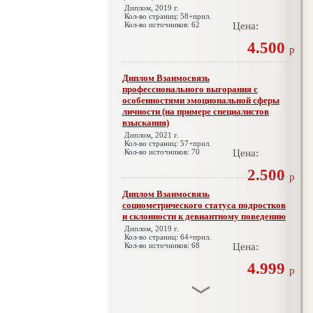
Диплом, 2019 г.
Кол-во страниц: 58+прил.
Кол-во источников: 62
Цена:
4.500
р
Диплом Взаимосвязь
профессионального выгорания с
особенностями эмоциональной сферы
личности (на примере специалистов
взыскания)
Диплом, 2021 г.
Кол-во страниц: 57+прил.
Кол-во источников: 70
Цена:
2.500
р
Диплом Взаимосвязь
социометрического статуса подростков
и склонности к девиантному поведению
Диплом, 2019 г.
Кол-во страниц: 64+прил.
Кол-во источников: 68
Цена:
4.999
р
Диплом Взаимосвязь эмпатии и