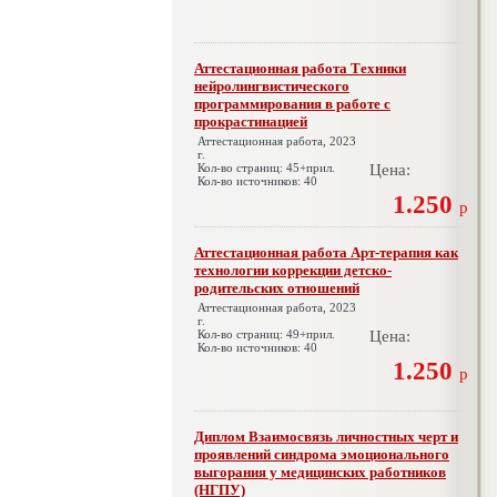
Аттестационная работа Техники
нейролингвистического
программирования в работе с
прокрастинацией
Аттестационная работа, 2023
г.
Кол-во страниц: 45+прил.
Цена:
Кол-во источников: 40
1.250
р
Аттестационная работа Арт-терапия как
технологии коррекции детско-
родительских отношений
Аттестационная работа, 2023
г.
Кол-во страниц: 49+прил.
Цена:
Кол-во источников: 40
1.250
р
Диплом Взаимосвязь личностных черт и
проявлений синдрома эмоционального
выгорания у медицинских работников
(НГПУ)