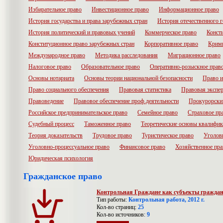
Избирательное право
Инвестиционное право
Информационное право
История государства и права зарубежных стран
История отечественного г
История политический и правовых учений
Коммерческое право
Конст
Конституционное право зарубежных стран
Корпоративное право
Крими
Международное право
Методика расследования
Миграционное право
Налоговое право
Образовательное право
Оперативно-розыскное прав
Основы нотариата
Основы теории национальной безопасности
Право и
Право социального обеспечения
Правовая статистика
Правовая экспер
Правоведение
Правовое обеспечение проф.деятельности
Прокурорски
Российское предпринимательское право
Семейное право
Страховое пр
Судебный процесс
Таможенное право
Теоретические основы квалифик
Теория доказательств
Трудовое право
Туристическое право
Уголов
Уголовно-процессуальное право
Финансовое право
Хозяйственное пра
Юридическая психология
Гражданское право
Контрольная Граждане как субъекты гражданс
Тип работы:
Контрольная работа, 2012 г.
Кол-во страниц:
25
Кол-во источников:
9