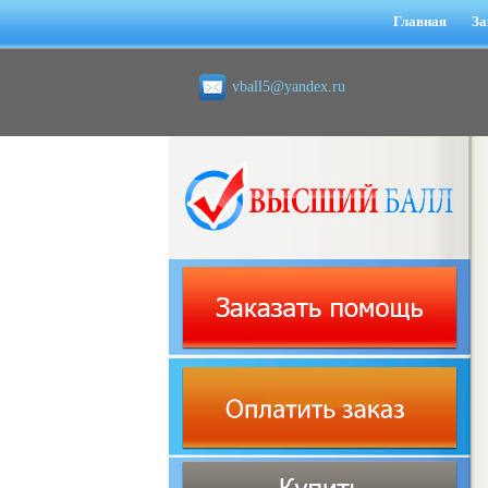
Главная
За
vball5@yandex.ru