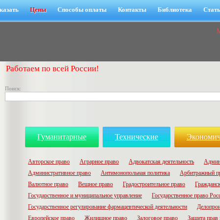
казать
Цены
Способы оплаты
Контакты
Библиотека
Стат
Работаем по всей России!
Поиск:
Гуманитарные
Технические
Экономич
Авторское право
Аграрное право
Адвокатская деятельность
Админ
Административное право
Антимонопольная политика
Арбитражный п
Валютное право
Вещное право
Градостроительное право
Гражданск
Государственное и муниципальное управление
Государственное право Рос
Государственное регулирование фармацевтической деятельности
Делопрои
Европейское право
Жилищное право
Залоговое право
Защита прав 