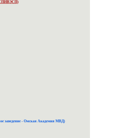
, СПИВЭСП)
бное заведение - Омская Академия МВД)