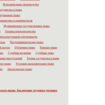
Исполнительное производство
осударства и права
итуционное право
налистика и криминология
Муниципальное государственное право
о
Основы нормотворчества
нтеллектуальной собственности
тиза
Предпринимательское право
й надзор
Публичное право
Римское право
аво
Судебная медицина
Судебная этика
ации преступлений
Теория государства и права
ное право
Уголовно-исполнительное право
во
Экологическое право
кого права. Заключение трудового договора