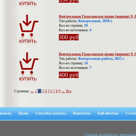
Контрольная Гражданское право (вариант 9,
Тип работы:
Контрольная, 2018 г.
Кол-во страниц:
10
Кол-во источников:
4
300 руб
Контрольная Гражданское право (вариант 9
Тип работы:
Контрольная работа, 2015 г
Кол-во страниц:
14
Кол-во источников:
7
400 руб
Страница:
←
1
2
3
4
5
6
7
8
9
→
Все
казать
Цены
Способы оплаты
Контакты
Библиотека
Стат
Cогласие на обработку персонал