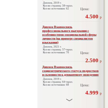
Диплом, 2019 г.
Кол-во страниц: 58+прил.
Кол-во источников: 62
Цена:
4.500
р
Диплом Взаимосвязь
профессионального выгорания с
особенностями эмоциональной сферы
личности (на примере специалистов
взыскания)
Диплом, 2021 г.
Кол-во страниц: 57+прил.
Кол-во источников: 70
Цена:
2.500
р
Диплом Взаимосвязь
социометрического статуса подростков
и склонности к девиантному поведению
Диплом, 2019 г.
Кол-во страниц: 64+прил.
Кол-во источников: 68
Цена:
4.999
р
Диплом Взаимосвязь эмпатии и