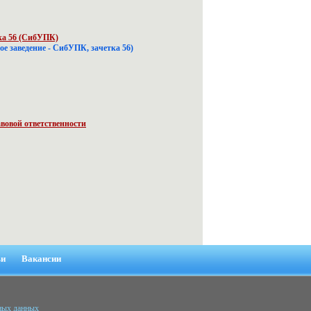
ка 56 (СибУПК)
ное заведение - СибУПК, зачетка 56)
вовой ответственности
ьи
Вакансии
ьных данных