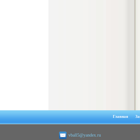
гостеприимства (на материалах
гостиницы или иного средства
размещения)
Диплом, 2023 г.+през.+доклад
Кол-во страниц: 69
Кол-во источников: 42
Цена:
2.900
р
Диплом Организация работы городских
(районных) управлений ПФ РФ
Диплом, 2020 г.
Кол-во страниц: 42
Кол-во источников: 28
Цена:
2.900
р
Диплом Особенности взаимосвязи
стресса и нервно-психического
напряжения у групп в возрасте 18-25 и
26-35 лет при сдаче экзаменов в
Главная
За
автошколе
Диплом, 2023 г.
Кол-во страниц: 50+прил.
Кол-во источников: 44
Цена:
vball5@yandex.ru