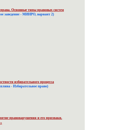
права. Основные типы правовых систем
ное заведение - МИНРО, вариант 2)
стности избирательного процесса
иплина - Избирательное право)
ятие правонарушения и его признаки.
н»