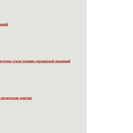
ваний
истемах стран романо-германской правовой
олитические партии