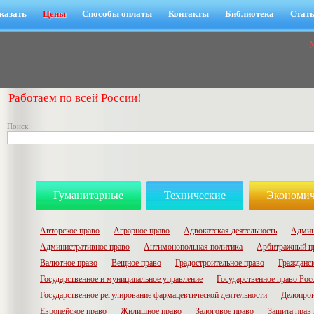
казать
Цены
Способы оплаты
Контакты
Библиотека
Стат
Работаем по всей России!
Поиск:
Гуманитарные
Технические
Экономич
Авторское право
Аграрное право
Адвокатская деятельность
Админ
Административное право
Антимонопольная политика
Арбитражный п
Валютное право
Вещное право
Градостроительное право
Гражданск
Государственное и муниципальное управление
Государственное право Рос
Государственное регулирование фармацевтической деятельности
Делопрои
Европейское право
Жилищное право
Залоговое право
Защита прав 