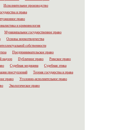
Исполнительное производство
осударства и права
итуционное право
налистика и криминология
Муниципальное государственное право
о
Основы нормотворчества
нтеллектуальной собственности
тиза
Предпринимательское право
й надзор
Публичное право
Римское право
аво
Судебная медицина
Судебная этика
ации преступлений
Теория государства и права
ное право
Уголовно-исполнительное право
во
Экологическое право