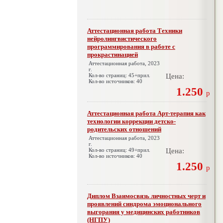
Аттестационная работа Техники
нейролингвистического
программирования в работе с
прокрастинацией
Аттестационная работа, 2023
г.
Кол-во страниц: 45+прил.
Цена:
Кол-во источников: 40
1.250
р
Аттестационная работа Арт-терапия как
технологии коррекции детско-
родительских отношений
Аттестационная работа, 2023
г.
Кол-во страниц: 49+прил.
Цена:
Кол-во источников: 40
1.250
р
Диплом Взаимосвязь личностных черт и
проявлений синдрома эмоционального
выгорания у медицинских работников
(НГПУ)