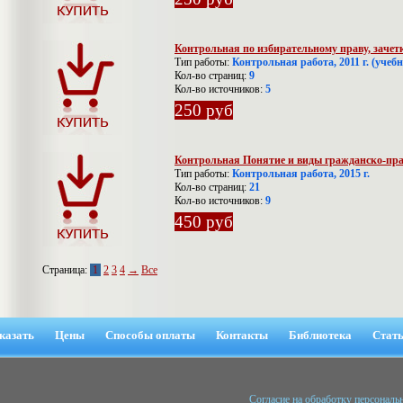
Контрольная по избирательному праву, зачет
Тип работы:
Контрольная работа, 2011 г. (учеб
Кол-во страниц:
9
Кол-во источников:
5
250 руб
Контрольная Понятие и виды гражданско-пра
Тип работы:
Контрольная работа, 2015 г.
Кол-во страниц:
21
Кол-во источников:
9
450 руб
Страница:
1
2
3
4
→
Все
казать
Цены
Способы оплаты
Контакты
Библиотека
Стат
Cогласие на обработку персонал