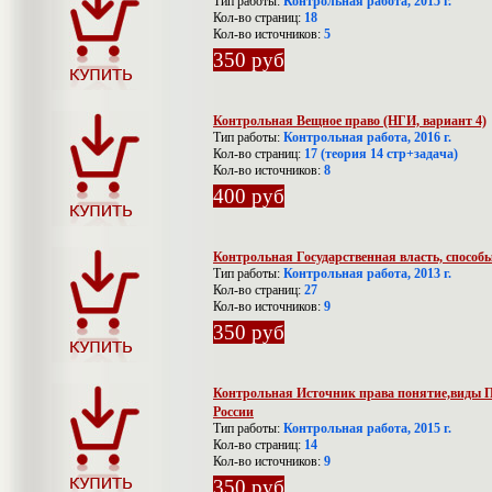
Тип работы:
Контрольная работа, 2015 г.
Кол-во страниц:
18
Кол-во источников:
5
350 руб
Контрольная Вещное право (НГИ, вариант 4)
Тип работы:
Контрольная работа, 2016 г.
Кол-во страниц:
17 (теория 14 стр+задача)
Кол-во источников:
8
400 руб
Контрольная Государственная власть, способы
Тип работы:
Контрольная работа, 2013 г.
Кол-во страниц:
27
Кол-во источников:
9
350 руб
Контрольная Источник права понятие,виды П
России
Тип работы:
Контрольная работа, 2015 г.
Кол-во страниц:
14
Кол-во источников:
9
350 руб