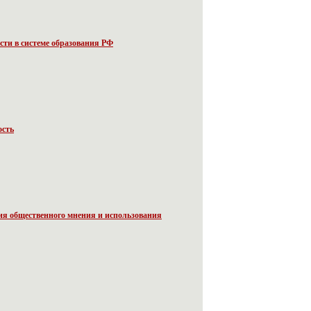
ти в системе образования РФ
ость
я общественного мнения и использования