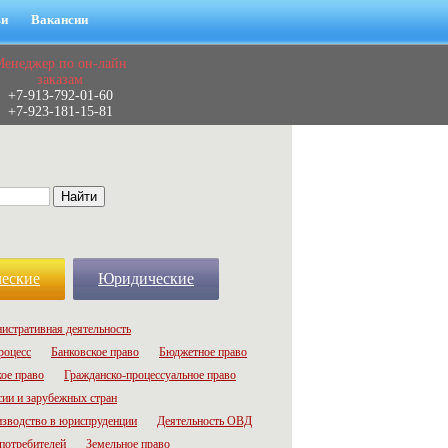
ьи
Вакансии
Менеджер по он-лайн
заказам
+7-913-792-01-60
+7-923-181-15-81
еские
Юридические
истративная деятельность
роцесс
Банковское право
Бюджетное право
ое право
Гражданско-процессуальное право
сии и зарубежных стран
зводство в юриспруденции
Деятельность ОВД
потребителей
Земельное право