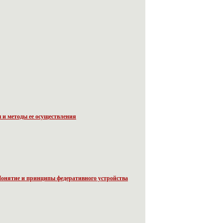
 и методы ее осуществления
онятие и принципы федеративного устройства