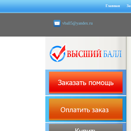
Главная
За
vball5@yandex.ru