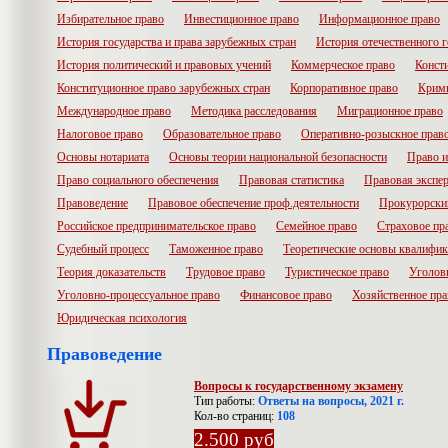
Избирательное право
Инвестиционное право
Информационное право
История государства и права зарубежных стран
История отечественного г
История политический и правовых учений
Коммерческое право
Конст
Конституционное право зарубежных стран
Корпоративное право
Крими
Международное право
Методика расследования
Миграционное право
Налоговое право
Образовательное право
Оперативно-розыскное прав
Основы нотариата
Основы теории национальной безопасности
Право и
Право социального обеспечения
Правовая статистика
Правовая экспер
Правоведение
Правовое обеспечение проф.деятельности
Прокурорски
Российское предпринимательское право
Семейное право
Страховое пр
Судебный процесс
Таможенное право
Теоретические основы квалифик
Теория доказательств
Трудовое право
Туристическое право
Уголов
Уголовно-процессуальное право
Финансовое право
Хозяйственное пра
Юридическая психология
Правоведение
Вопросы к государственному экзамену
Тип работы:
Ответы на вопросы, 2021 г.
Кол-во страниц:
108
2.500 руб