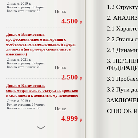
Диплом, 2019 г.
1.2 Структ
Кол-во страниц: 58+прил.
Кол-во источников: 62
Цена:
2. АНАЛИ
4.500
р
2.1 Характ
Диплом Взаимосвязь
2.2 Этапы 
профессионального выгорания с
особенностями эмоциональной сферы
2.3 Динами
личности (на примере специалистов
взыскания)
3. ПЕРСП
Диплом, 2021 г.
Кол-во страниц: 57+прил.
ФЕДЕРАЦ
Кол-во источников: 70
Цена:
2.500
3.1 Пробле
р
Диплом Взаимосвязь
3.2 Пути д
социометрического статуса подростков
и склонности к девиантному поведению
ЗАКЛЮЧЕ
Диплом, 2019 г.
Кол-во страниц: 64+прил.
Кол-во источников: 68
Цена:
СПИСОК 
4.999
р
Диплом Взаимосвязь эмпатии и