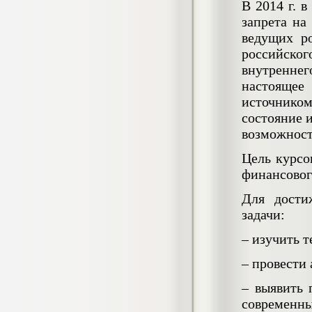
4.550
р
В 2014 г. 
запрета на
Диплом Возмещение вреда,
ведущих р
причиненного незаконными действиями
российско
органов дознания предварительного
следствия, прокуратуры и суда (СГУПС)
внутренне
Диплом, 2019 г.
настоящее
Кол-во страниц: 57+прил.
Кол-во источников: 47
Цена:
источнико
4.550
состояние 
р
возможност
Диплом Комплексный подход к
Цель курсо
обеспечению качества жизни пациентов
с бронхиальной астмой в формате
финансовог
лечебно-диагностической и
реабилитационно-профилактической
Для дости
деятельности медицинской сестры в
задачи:
поликлинике
Диплом, 2022 г.
Кол-во страниц: 58+прил.
– изучить 
Кол-во источников: 29
Цена:
– провести
Диплом Криминальная миграция в
2.500
р
Западной Сибири: понятие, современное
состояние, тенденции развития и меры
– выявить 
по ее предупреждению
современны
Диплом, 2024 г.