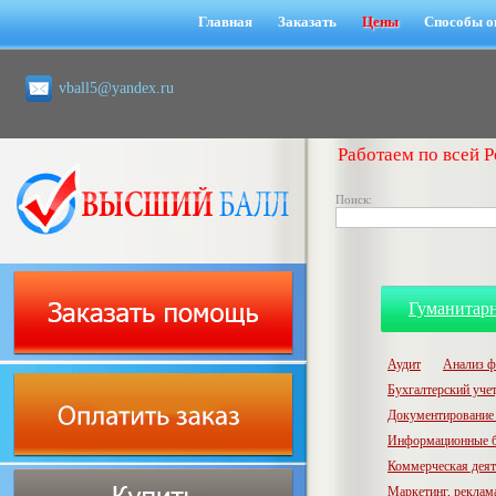
Главная
Заказать
Цены
Способы о
vball5@yandex.ru
Работаем по всей Р
Поиск:
Гуманитар
Аудит
Анализ ф
Бухгалтерский учет,
Документирование 
Информационные б
Коммерческая деят
Маркетинг, реклам