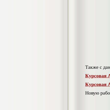
гостеприимства (на материалах
гостиницы или иного средства
размещения)
Диплом, 2023 г.+през.+доклад
Кол-во страниц: 69
Кол-во источников: 42
Цена:
2.900
р
Диплом Организация работы городских
(районных) управлений ПФ РФ
Диплом, 2020 г.
Кол-во страниц: 42
Кол-во источников: 28
Цена:
2.900
р
Также с да
Курсовая 
Диплом Особенности взаимосвязи
стресса и нервно-психического
Курсовая 
напряжения у групп в возрасте 18-25 и
26-35 лет при сдаче экзаменов в
Новую рабо
автошколе
Диплом, 2023 г.
Кол-во страниц: 50+прил.
Кол-во источников: 44
Цена: