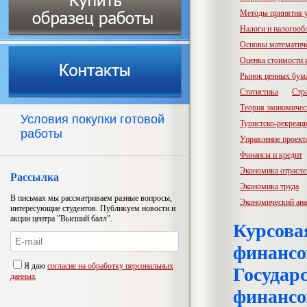
Методы принятия 
Налоги и налогооб
Основы математич
Оценка стоимости
Рынок ценных бум
Статистика
Стр
Теория экономичес
Условия покупки готовой
Туристско-рекреац
работы
Управление проект
Финансы и кредит
Экономика отрасл
Рассылка
Экономика труда
В письмах мы рассматриваем разные вопросы,
Экономический ана
интересующие студентов. Публикуем новости и
акции центра "Высший балл".
Курсова
финансо
Я даю
согласие на обработку персональных
Государ
данных
финансо