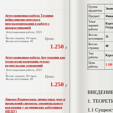
Группа
Экон
предметов
Аттестационная работа Техники
Предмет
Фина
нейролингвистического
Тема/
программирования в работе с
Курс
вариант
Госуд
прокрастинацией
работы
Аттестационная работа, 2023
Кол-во
г.
31
Кол-во страниц: 45+прил.
Цена:
источников:
Кол-во источников: 40
Кол-во
1.250
40
р
страниц:
Тип
Курсо
Аттестационная работа Арт-терапия как
работы:
технологии коррекции детско-
Цена
1.100
родительских отношений
работы
Аттестационная работа, 2023
г.
Кол-во страниц: 49+прил.
Цена:
Кол-во источников: 40
1.250
р
ВВЕДЕНИ
Диплом Взаимосвязь личностных черт и
1. ТЕОРЕ
проявлений синдрома эмоционального
выгорания у медицинских работников
1.1 Сущнос
(НГПУ)