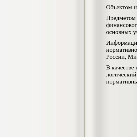
Кол-во страниц: 73+прил.
Объектом н
Кол-во источников: 108
Цена:
4.500
р
Предметом
финансово
Диплом Личность Григория Распутина в
основных у
мемуарах современников
Диплом, 2024 г.
Информаци
Кол-во страниц: 61
Кол-во источников: 46
Цена:
нормативно
2.900
России, Ми
р
В качестве
логически
Диплом Меры социально-правовой
нормативны
защиты женщин, имеющих детей
Диплом, 2020 г.
Кол-во страниц: 46+прил.
Кол-во источников: 37
Цена:
3.999
р
Диплом Организация деятельности
малых предприятий индустрии