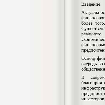
негативных эмоциональных состояний
Введение
у сотрудников медицинского центра в
условиях пандемии COVID-19
Актуально
Диплом, 2021 г.
финансовог
Кол-во страниц: 51+прил.
Кол-во источников: 77
Цена:
более того
2.500
Существен
р
реального
Диплом Виндикационный иск
экономиче
Дипломная работа, 2015
финансовых
Кол-во страниц: 66
Кол-во источников: 46
Цена:
предпочтен
5.000
р
Основу фин
очередь во
общественн
В соврем
Диплом Возмещение вреда,
причинённого жизни или здоровью
благоприя
гражданина в гражданском
инфраструк
законодательстве (СГУПС)
Диплом, 2019 г.
предприяти
Кол-во страниц: 61+прил.
инвесторов
Кол-во источников: 50
Цена: