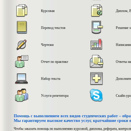
Курсовая
Диплом, 
Перевод текстов
Решение з
Чертежи
Написание
Отчет по практике
Ответы на
Набор текста
Дополните
Услуги репетитора
Скайп-уро
Помощь с выполнением всех видов студенческих работ – обр
Мы гарантируем высокое качество услуг, кратчайшие сроки 
Чтобы заказать помощь по выполнению курсовой, диплома, реферата, контрол