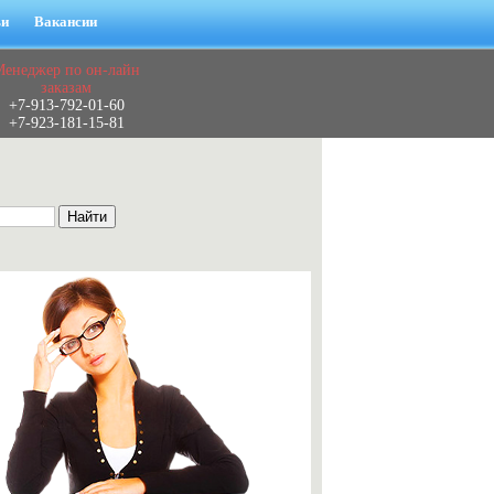
ьи
Вакансии
Менеджер по он-лайн
заказам
+7-913-792-01-60
+7-923-181-15-81