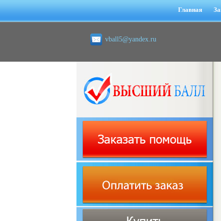
Главная
За
vball5@yandex.ru