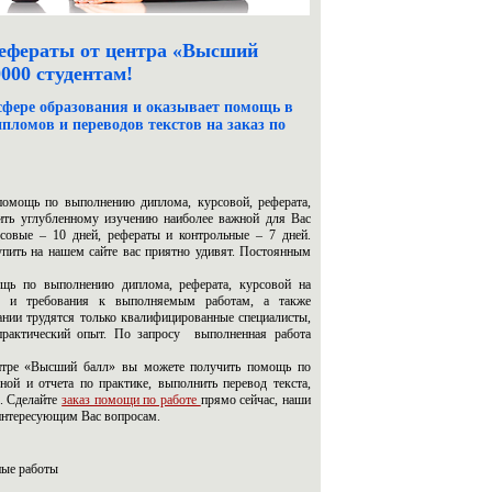
рефераты от центра «Высший
000 студентам!
сфере образования и оказывает помощь в
пломов и переводов текстов на заказ по
омощь по выполнению диплома, курсовой, реферата,
ить углубленному изучению наиболее важной для Вас
совые – 10 дней, рефераты и контрольные – 7 дней.
пить на нашем сайте вас приятно удивят. Постоянным
ь по выполнению диплома, реферата, курсовой на
ть и требования к выполняемым работам, а также
ании трудятся только квалифицированные специалисты,
рактический опыт. По запросу выполненная работа
тре «Высший балл» вы можете получить помощь по
ной и отчета по практике, выполнить перевод текста,
ы. Сделайте
заказ помощи по работе
прямо сейчас, наши
 интересующим Вас вопросам.
ные работы