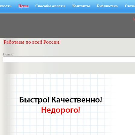
казать
Цены
Способы оплаты
Контакты
Библиотека
Стат
Работаем по всей России!
Поиск: