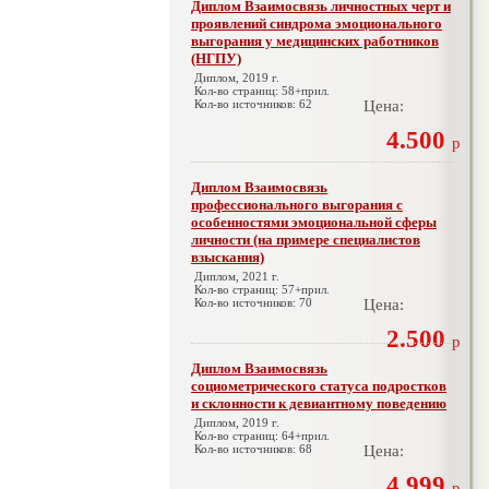
Диплом Взаимосвязь личностных черт и
проявлений синдрома эмоционального
выгорания у медицинских работников
(НГПУ)
Диплом, 2019 г.
Кол-во страниц: 58+прил.
Кол-во источников: 62
Цена:
4.500
р
Диплом Взаимосвязь
профессионального выгорания с
особенностями эмоциональной сферы
личности (на примере специалистов
взыскания)
Диплом, 2021 г.
Кол-во страниц: 57+прил.
Кол-во источников: 70
Цена:
2.500
р
Диплом Взаимосвязь
социометрического статуса подростков
и склонности к девиантному поведению
Диплом, 2019 г.
Кол-во страниц: 64+прил.
Кол-во источников: 68
Цена:
4.999
р