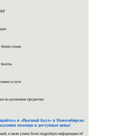
ВКР
адач
 бизнес-плана
 билеты
льные услуги
ки по различным предметам
ащайтесь в «Высший балл» в Новосибирске.
оказания помощи и доступные цены!
ьной, а также узнать более подробную информацию об