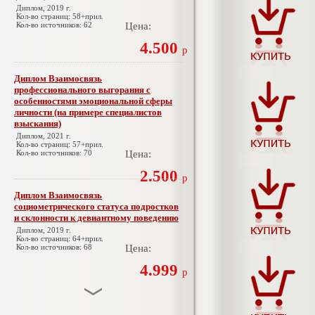
Диплом, 2019 г.
Кол-во страниц: 58+прил.
Кол-во источников: 62
Цена:
4.500
р
Диплом Взаимосвязь
профессионального выгорания с
особенностями эмоциональной сферы
личности (на примере специалистов
взыскания)
Диплом, 2021 г.
Кол-во страниц: 57+прил.
Кол-во источников: 70
Цена:
2.500
р
Диплом Взаимосвязь
социометрического статуса подростков
и склонности к девиантному поведению
Диплом, 2019 г.
Кол-во страниц: 64+прил.
Кол-во источников: 68
Цена:
4.999
р
Диплом Взаимосвязь эмпатии и