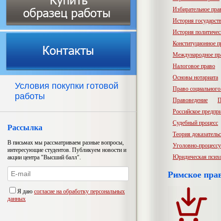
Избирательное пра
История государств
История политичес
Конституционное п
Международное пр
Налоговое право
Основы нотариата
Условия покупки готовой
Право социального
работы
Правоведение
П
Российское предпр
Судебный процесс
Рассылка
Теория доказатель
В письмах мы рассматриваем разные вопросы,
Уголовно-процессу
интересующие студентов. Публикуем новости и
Юридическая псих
акции центра "Высший балл".
Римское пра
Я даю
согласие на обработку персональных
данных