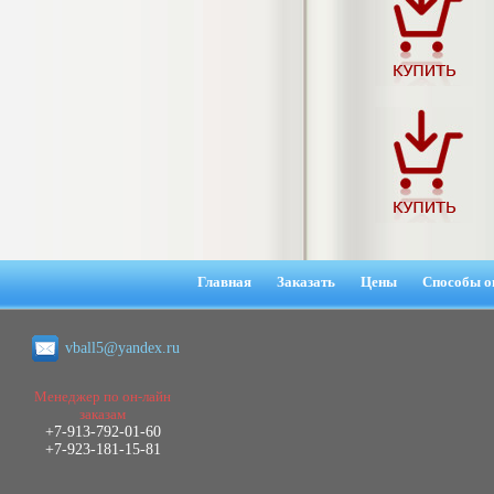
4.550
р
Диплом Возмещение вреда,
причиненного незаконными действиями
органов дознания предварительного
следствия, прокуратуры и суда (СГУПС)
Диплом, 2019 г.
Кол-во страниц: 57+прил.
Кол-во источников: 47
Цена:
4.550
р
Диплом Комплексный подход к
обеспечению качества жизни пациентов
с бронхиальной астмой в формате
Главная
Заказать
Цены
Способы о
лечебно-диагностической и
реабилитационно-профилактической
деятельности медицинской сестры в
поликлинике
vball5@yandex.ru
Диплом, 2022 г.
Кол-во страниц: 58+прил.
Кол-во источников: 29
Цена:
Менеджер по он-лайн
заказам
Диплом Криминальная миграция в
2.500
р
+7-913-792-01-60
Западной Сибири: понятие, современное
+7-923-181-15-81
состояние, тенденции развития и меры
по ее предупреждению
Диплом, 2024 г.