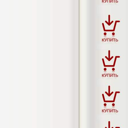
негативных эмоциональных состояний
у сотрудников медицинского центра в
условиях пандемии COVID-19
Диплом, 2021 г.
Кол-во страниц: 51+прил.
Кол-во источников: 77
Цена:
2.500
р
Диплом Виндикационный иск
Дипломная работа, 2015
Кол-во страниц: 66
Кол-во источников: 46
Цена:
5.000
р
Диплом Возмещение вреда,
причинённого жизни или здоровью
гражданина в гражданском
законодательстве (СГУПС)
Диплом, 2019 г.
Кол-во страниц: 61+прил.
Кол-во источников: 50
Цена: