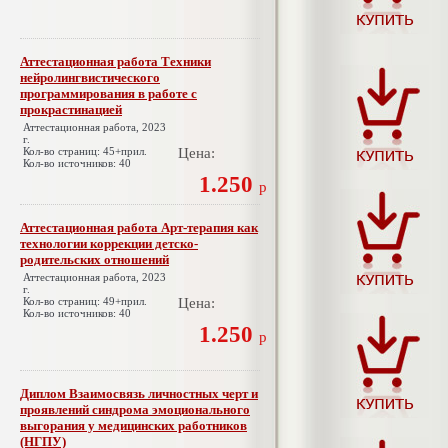
Аттестационная работа Техники
нейролингвистического
программирования в работе с
прокрастинацией
Аттестационная работа, 2023
г.
Кол-во страниц: 45+прил.
Цена:
Кол-во источников: 40
1.250
р
Аттестационная работа Арт-терапия как
технологии коррекции детско-
родительских отношений
Аттестационная работа, 2023
г.
Кол-во страниц: 49+прил.
Цена:
Кол-во источников: 40
1.250
р
Диплом Взаимосвязь личностных черт и
проявлений синдрома эмоционального
выгорания у медицинских работников
(НГПУ)