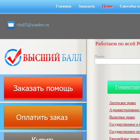
Главная
Заказать
Цены
Способы о
vball5@yandex.ru
Работаем по всей Р
Поиск:
Гуманитар
Авторское право
Административное
Валютное право
Государственное и
Государственное р
Европейское право