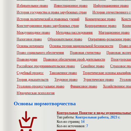
Избирательное право
Инвестиционное право
Информационное право
История государства и права зарубежных стран
История отечественного г
История политический и правовых учений
Коммерческое право
Конст
Конституционное право зарубежных стран
Корпоративное право
Крими
Международное право
Методика расследования
Миграционное право
Налоговое право
Образовательное право
Оперативно-розыскное прав
Основы нотариата
Основы теории национальной безопасности
Право и
Право социального обеспечения
Правовая статистика
Правовая экспер
Правоведение
Правовое обеспечение проф.деятельности
Прокурорски
Российское предпринимательское право
Семейное право
Страховое пр
Судебный процесс
Таможенное право
Теоретические основы квалифик
Теория доказательств
Трудовое право
Туристическое право
Уголов
Уголовно-процессуальное право
Финансовое право
Хозяйственное пра
Юридическая психология
Основы нормотворчества
Контрольная Понятие и виды муниципальных
Тип работы:
Контрольная работа, 2023 г.
Кол-во страниц:
14
Кол-во источников:
7