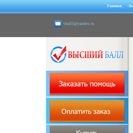
Главная
За
vball5@yandex.ru