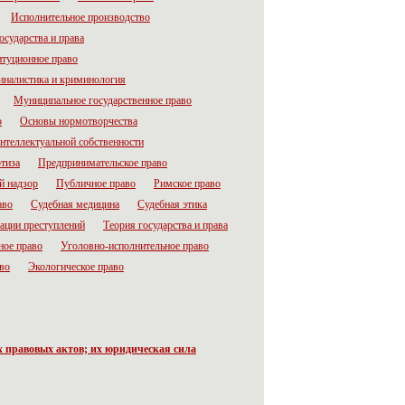
Исполнительное производство
осударства и права
итуционное право
налистика и криминология
Муниципальное государственное право
о
Основы нормотворчества
нтеллектуальной собственности
тиза
Предпринимательское право
й надзор
Публичное право
Римское право
аво
Судебная медицина
Судебная этика
ации преступлений
Теория государства и права
ное право
Уголовно-исполнительное право
во
Экологическое право
 правовых актов; их юридическая сила