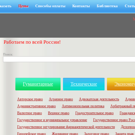
казать
Цены
Способы оплаты
Контакты
Библиотека
Стат
Работаем по всей России!
Поиск:
Гуманитарные
Технические
Экономич
Авторское право
Аграрное право
Адвокатская деятельность
Админ
Административное право
Антимонопольная политика
Арбитражный п
Валютное право
Вещное право
Градостроительное право
Гражданск
Государственное и муниципальное управление
Государственное право Рос
Государственное регулирование фармацевтической деятельности
Делопрои
Европейское право
Жилищное право
Залоговое право
Защита прав 