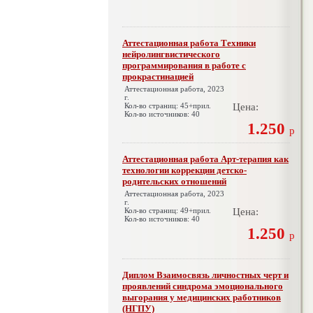
Аттестационная работа Техники
нейролингвистического
программирования в работе с
прокрастинацией
Аттестационная работа, 2023
г.
Кол-во страниц: 45+прил.
Цена:
Кол-во источников: 40
1.250
р
Аттестационная работа Арт-терапия как
технологии коррекции детско-
родительских отношений
Аттестационная работа, 2023
г.
Кол-во страниц: 49+прил.
Цена:
Кол-во источников: 40
1.250
р
Диплом Взаимосвязь личностных черт и
проявлений синдрома эмоционального
выгорания у медицинских работников
(НГПУ)