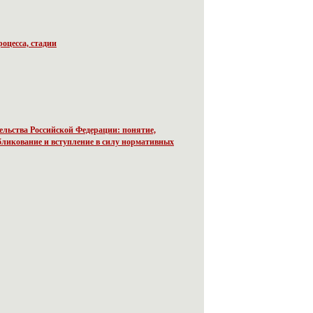
оцесса, стадии
льства Российской Федерации: понятие,
убликование и вступление в силу нормативных