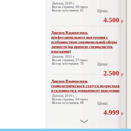
Диплом, 2019 г.
Кол-во страниц: 58+прил.
Кол-во источников: 62
Цена:
4.500
р
Диплом Взаимосвязь
профессионального выгорания с
особенностями эмоциональной сферы
личности (на примере специалистов
взыскания)
Диплом, 2021 г.
Кол-во страниц: 57+прил.
Кол-во источников: 70
Цена:
2.500
р
Диплом Взаимосвязь
социометрического статуса подростков
и склонности к девиантному поведению
Диплом, 2019 г.
Кол-во страниц: 64+прил.
Кол-во источников: 68
Цена:
4.999
р
Диплом Взаимосвязь эмпатии и