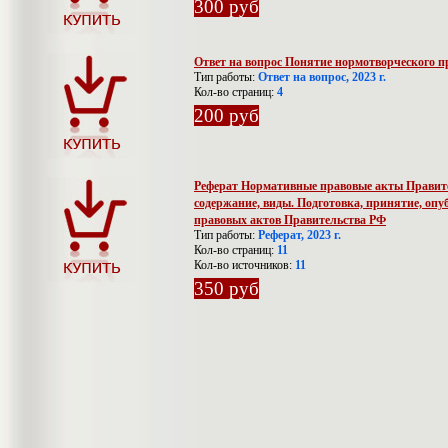
300 руб
Ответ на вопрос Понятие нормотворческого пр
Тип работы:
Ответ на вопрос, 2023 г.
Кол-во страниц:
4
200 руб
Реферат Нормативные правовые акты Правите
содержание, виды. Подготовка, принятие, оп
правовых актов Правительства РФ
Тип работы:
Реферат, 2023 г.
Кол-во страниц:
11
Кол-во источников:
11
350 руб