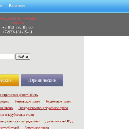
ьи
Вакансии
Менеджер по он-лайн
заказам
+7-913-792-01-60
+7-923-181-15-81
еские
Юридические
истративная деятельность
роцесс
Банковское право
Бюджетное право
ое право
Гражданско-процессуальное право
сии и зарубежных стран
зводство в юриспруденции
Деятельность ОВД
потребителей
Земельное право