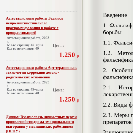
Введение
Аттестационная работа Техники
нейролингвистического
1. Фальсиф
программирования в работе с
борьбы
прокрастинацией
Аттестационная работа, 2023
1.1. Фальс
г.
Кол-во страниц: 45+прил.
Цена:
Кол-во источников: 40
1.2. Мет
1.250
р
фальсифик
Аттестационная работа Арт-терапия как
2. Особен
технологии коррекции детско-
фальсифика
родительских отношений
Аттестационная работа, 2023
г.
2.1. Исто
Кол-во страниц: 49+прил.
Цена:
лекарствен
Кол-во источников: 40
1.250
р
2.2. Виды 
2.3. Меры 
Диплом Взаимосвязь личностных черт и
препаратов
проявлений синдрома эмоционального
выгорания у медицинских работников
(НГПУ)
Заключени