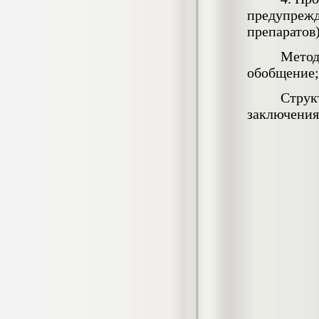
4.550
р
предупрежд
препаратов)
Диплом Возмещение вреда,
причиненного незаконными действиями
Метод
органов дознания предварительного
следствия, прокуратуры и суда (СГУПС)
обобщение;
Диплом, 2019 г.
Кол-во страниц: 57+прил.
Струк
Кол-во источников: 47
Цена:
заключения
4.550
р
Диплом Комплексный подход к
обеспечению качества жизни пациентов
с бронхиальной астмой в формате
лечебно-диагностической и
реабилитационно-профилактической
деятельности медицинской сестры в
поликлинике
Диплом, 2022 г.
Кол-во страниц: 58+прил.
Кол-во источников: 29
Цена:
Диплом Криминальная миграция в
2.500
р
Западной Сибири: понятие, современное
состояние, тенденции развития и меры
по ее предупреждению
Диплом, 2024 г.