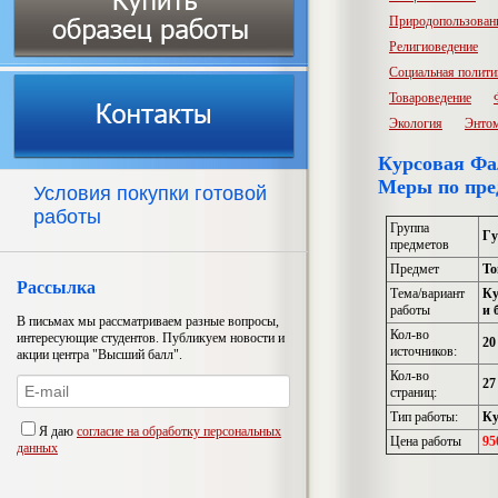
Природопользован
Религиоведение
Социальная полити
Товароведение
Экология
Энто
Курсовая Фа
Меры по пре
Условия покупки готовой
работы
Группа
Гу
предметов
Предмет
То
Рассылка
Тема/вариант
Ку
работы
и 
В письмах мы рассматриваем разные вопросы,
Кол-во
интересующие студентов. Публикуем новости и
20
источников:
акции центра "Высший балл".
Кол-во
27
страниц:
Тип работы:
Ку
Я даю
согласие на обработку персональных
Цена работы
95
данных