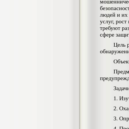
мошенничес
негативных эмоциональных состояний
безопаснос
у сотрудников медицинского центра в
условиях пандемии COVID-19
людей и их 
Диплом, 2021 г.
услуг, рос
Кол-во страниц: 51+прил.
Кол-во источников: 77
Цена:
требуют ра
2.500
сфере защит
р
Цель 
Диплом Виндикационный иск
обнаружени
Дипломная работа, 2015
Кол-во страниц: 66
Кол-во источников: 46
Цена:
Объек
5.000
р
Предм
предупрежд
Задач
Диплом Возмещение вреда,
1. Из
причинённого жизни или здоровью
гражданина в гражданском
2. Ох
законодательстве (СГУПС)
Диплом, 2019 г.
Кол-во страниц: 61+прил.
3. Оп
Кол-во источников: 50
Цена:
4. Пр