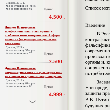
Диплом, 2019 г.
Кол-во страниц: 58+прил.
Список исп
Кол-во источников: 62
Цена:
4.500
р
Введение
Диплом Взаимосвязь
профессионального выгорания с
В Рос
особенностями эмоциональной сферы
контрафакт
личности (на примере специалистов
взыскания)
фальсифика
Диплом, 2021 г.
современнос
Кол-во страниц: 57+прил.
Кол-во источников: 70
Цена:
производит
2.500
органы и, 
р
сопряжено 
Диплом Взаимосвязь
социометрического статуса подростков
потребител
и склонности к девиантному поведению
Диплом, 2019 г.
Засед
Кол-во страниц: 64+прил.
Кол-во источников: 68
Цена:
Новгороде,
защиты пра
4.999
р
В.В.
Путин 
будущих ри
Диплом Взаимосвязь эмпатии и