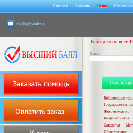
Главная
Заказать
Цены
Способы о
vball5@yandex.ru
Работаем по всей Р
Поиск:
Гуманитар
Библиотечное дело
Государственная с
Животноводство
Конфликтология
Логопедия
Мед
Обществозание