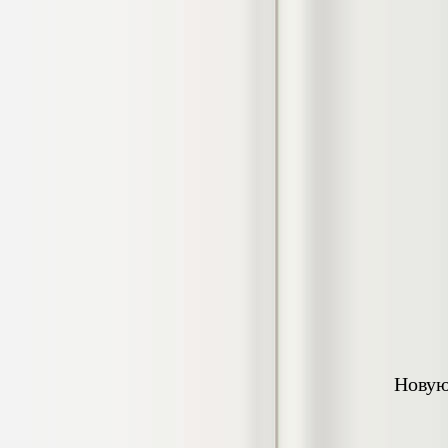
гостеприимства (на материалах
гостиницы или иного средства
размещения)
Диплом, 2023 г.+през.+доклад
Кол-во страниц: 69
Кол-во источников: 42
Цена:
2.900
р
Диплом Организация работы городских
(районных) управлений ПФ РФ
Диплом, 2020 г.
Кол-во страниц: 42
Кол-во источников: 28
Цена:
2.900
р
Диплом Особенности взаимосвязи
стресса и нервно-психического
напряжения у групп в возрасте 18-25 и
26-35 лет при сдаче экзаменов в
автошколе
Новую
Диплом, 2023 г.
Кол-во страниц: 50+прил.
Кол-во источников: 44
Цена: