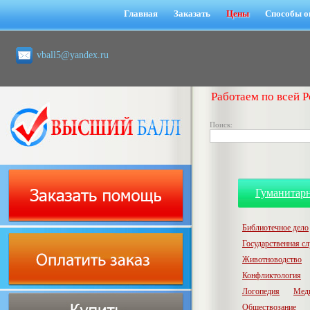
Главная
Заказать
Цены
Способы о
vball5@yandex.ru
Работаем по всей Р
Поиск:
Гуманитар
Библиотечное дело
Государственная с
Животноводство
Конфликтология
Логопедия
Мед
Обществозание