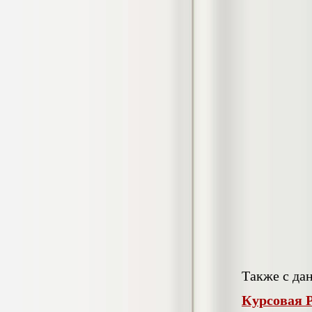
4.550
р
Диплом Особенности половых
дифференциаций межличностных
отношений у старших подростков с
несформированностью высших
психических функций (НГПУ)
Диплом, 2019 г.
Кол-во страниц: 55+прил.
Кол-во источников: 52
Цена:
4.550
р
Диплом Оценка качества трудового
потенциала персонала предприятия
(СГУГиТ)
Диплом, 2020 г.
Кол-во страниц: 73+прил.
Кол-во источников: 41
Цена:
4.500
р
Диплом Оценка масштабов теневой
экономики по Новосибирской области
Также с да
(НГТУ)
Диплом, 2019 г.
Кол-во страниц: 93
Курсовая 
Кол-во источников: 51
Цена: