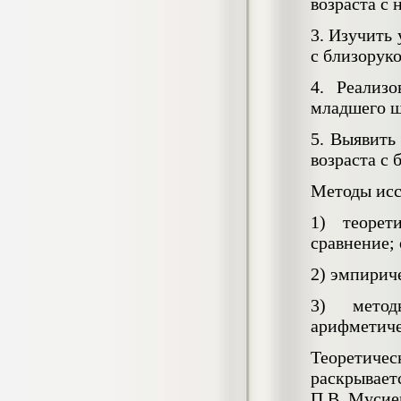
возраста с
Кол-во страниц: 73+прил.
Кол-во источников: 108
Цена:
3. Изучить
4.500
р
с близорук
4. Реализ
Диплом Личность Григория Распутина в
мемуарах современников
младшего ш
Диплом, 2024 г.
Кол-во страниц: 61
5. Выявить
Кол-во источников: 46
Цена:
возраста с
2.900
р
Методы исс
1) теорет
Диплом Меры социально-правовой
сравнение;
защиты женщин, имеющих детей
Диплом, 2020 г.
2) эмпирич
Кол-во страниц: 46+прил.
Кол-во источников: 37
Цена:
3) метод
3.999
р
арифметиче
Теоретиче
раскрывае
Диплом Организация деятельности
П.В. Мусиец
малых предприятий индустрии