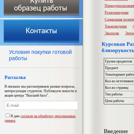
Природопользован
Религиоведение
Социальная полити
Товароведение
Экология
Энто
Курсовая Раз
близорукост
Условия покупки готовой
работы
Группа предметов
Предмет
Тема/вариант рабо
Рассылка
Кол-во источников
В письмах мы рассматриваем разные вопросы,
Кол-во страниц:
интересующие студентов. Публикуем новости и
Тип работы:
акции центра "Высший балл".
Цена работы
Я даю
согласие на обработку персональных
данных
Введение