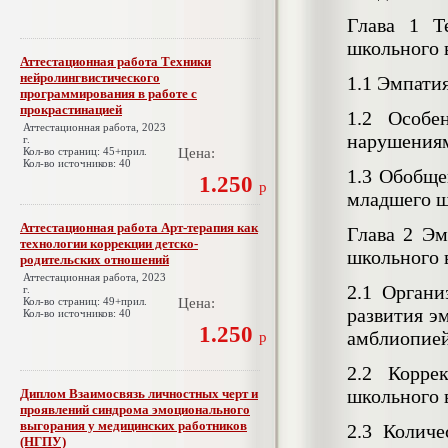
Глава 1 Т
школьного 
Аттестационная работа Техники
нейролингвистического
1.1 Эмпати
программирования в работе с
прокрастинацией
1.2 Особе
Аттестационная работа, 2023
нарушения
г.
Кол-во страниц: 45+прил.
Цена:
Кол-во источников: 40
1.3 Обобще
1.250
р
младшего ш
Аттестационная работа Арт-терапия как
Глава 2 Эм
технологии коррекции детско-
школьного 
родительских отношений
Аттестационная работа, 2023
2.1 Органи
г.
Кол-во страниц: 49+прил.
Цена:
развития э
Кол-во источников: 40
1.250
амблиопи
р
2.2 Корре
школьного 
Диплом Взаимосвязь личностных черт и
проявлений синдрома эмоционального
выгорания у медицинских работников
2.3 Количе
(НГПУ)