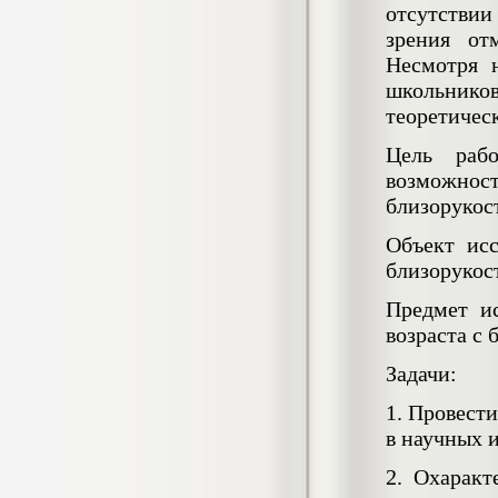
4.550
р
отсутстви
зрения от
Диплом Возмещение вреда,
Несмотря 
причиненного незаконными действиями
органов дознания предварительного
школьнико
следствия, прокуратуры и суда (СГУПС)
теоретичес
Диплом, 2019 г.
Кол-во страниц: 57+прил.
Цель рабо
Кол-во источников: 47
Цена:
возможност
4.550
р
близорукос
Диплом Комплексный подход к
Объект исс
обеспечению качества жизни пациентов
близорукос
с бронхиальной астмой в формате
лечебно-диагностической и
Предмет и
реабилитационно-профилактической
деятельности медицинской сестры в
возраста с
поликлинике
Диплом, 2022 г.
Задачи:
Кол-во страниц: 58+прил.
Кол-во источников: 29
Цена:
1. Провест
Диплом Криминальная миграция в
2.500
р
в научных 
Западной Сибири: понятие, современное
состояние, тенденции развития и меры
по ее предупреждению
2. Охаракт
Диплом, 2024 г.