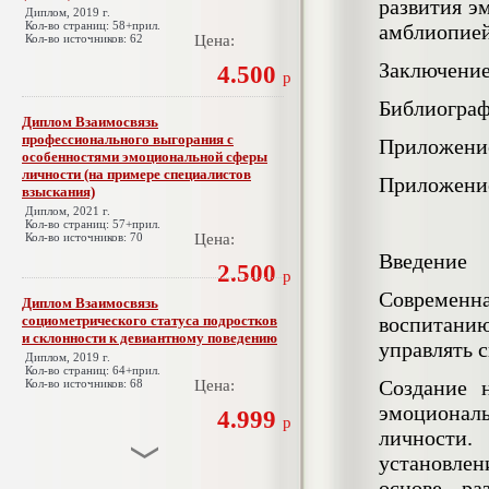
развития э
Диплом, 2019 г.
Кол-во страниц: 58+прил.
амблиопие
Кол-во источников: 62
Цена:
Заключени
4.500
р
Библиограф
Диплом Взаимосвязь
профессионального выгорания с
Приложени
особенностями эмоциональной сферы
личности (на примере специалистов
Приложени
взыскания)
Диплом, 2021 г.
Кол-во страниц: 57+прил.
Кол-во источников: 70
Цена:
Введение
2.500
р
Современна
Диплом Взаимосвязь
социометрического статуса подростков
воспитани
и склонности к девиантному поведению
управлять 
Диплом, 2019 г.
Кол-во страниц: 64+прил.
Создание 
Кол-во источников: 68
Цена:
эмоционал
4.999
р
личности.
установле
Диплом Взаимосвязь эмпатии и
основе ра