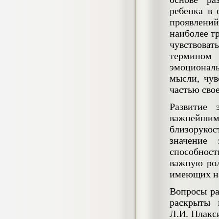
негативных эмоциональных состояний
ребенка в 
у сотрудников медицинского центра в
проявлени
условиях пандемии COVID-19
Диплом, 2021 г.
наиболее т
Кол-во страниц: 51+прил.
Кол-во источников: 77
Цена:
чувствоват
термином 
2.500
р
эмоционал
мысли, чув
Диплом Виндикационный иск
частью сво
Дипломная работа, 2015
Кол-во страниц: 66
Кол-во источников: 46
Цена:
Развитие 
5.000
важнейшим 
р
близоруко
значение 
способнос
Диплом Возмещение вреда,
важную рол
причинённого жизни или здоровью
имеющих на
гражданина в гражданском
законодательстве (СГУПС)
Вопросы ра
Диплом, 2019 г.
Кол-во страниц: 61+прил.
раскрыты 
Кол-во источников: 50
Цена:
Л.И. Плакс