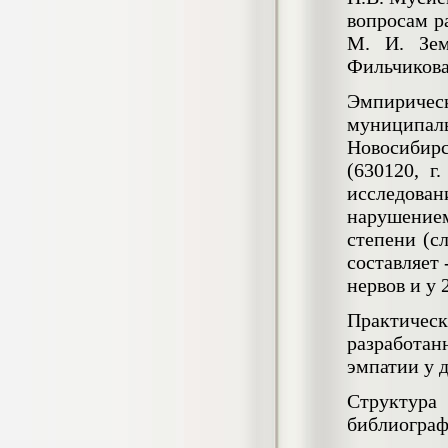
гостеприимства (на материалах
вопросам р
гостиницы или иного средства
М. И. Зем
размещения)
Диплом, 2023 г.+през.+доклад
Фильчикова
Кол-во страниц: 69
Кол-во источников: 42
Цена:
Эмпиричес
2.900
р
муниципал
Новосибир
Диплом Организация работы городских
(районных) управлений ПФ РФ
(630120, г
Диплом, 2020 г.
исследова
Кол-во страниц: 42
Кол-во источников: 28
Цена:
нарушением
2.900
степени (с
р
составляет 
нервов и у 
Диплом Особенности взаимосвязи
Практичес
стресса и нервно-психического
разработан
напряжения у групп в возрасте 18-25 и
26-35 лет при сдаче экзаменов в
эмпатии у 
автошколе
Диплом, 2023 г.
Структур
Кол-во страниц: 50+прил.
Кол-во источников: 44
Цена:
библиограф