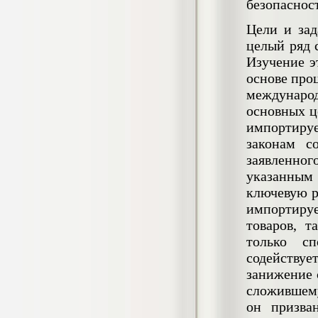
4.550
безопаснос
р
Цели и за
Диплом Возмещение вреда,
целый ряд 
причиненного незаконными действиями
органов дознания предварительного
Изучение э
следствия, прокуратуры и суда (СГУПС)
основе про
Диплом, 2019 г.
Кол-во страниц: 57+прил.
международ
Кол-во источников: 47
Цена:
основных ц
4.550
р
импортиру
законам с
Диплом Комплексный подход к
заявленно
обеспечению качества жизни пациентов
с бронхиальной астмой в формате
указанным
лечебно-диагностической и
ключевую р
реабилитационно-профилактической
импортируе
деятельности медицинской сестры в
поликлинике
товаров, 
Диплом, 2022 г.
только сп
Кол-во страниц: 58+прил.
Кол-во источников: 29
Цена:
содейству
Диплом Криминальная миграция в
2.500
занижение 
р
Западной Сибири: понятие, современное
сложившему
состояние, тенденции развития и меры
по ее предупреждению
он призва
Диплом, 2024 г.