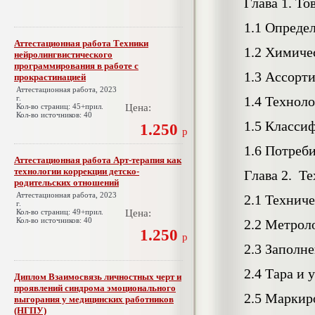
Глава 1. То
1.1 Опреде
Аттестационная работа Техники
1.2 Химиче
нейролингвистического
программирования в работе с
1.3 Ассорт
прокрастинацией
Аттестационная работа, 2023
г.
1.4 Техноло
Кол-во страниц: 45+прил.
Цена:
Кол-во источников: 40
1.5 Класси
1.250
р
1.6 Потреби
Аттестационная работа Арт-терапия как
технологии коррекции детско-
Глава 2. Т
родительских отношений
Аттестационная работа, 2023
2.1 Техниче
г.
Кол-во страниц: 49+прил.
Цена:
Кол-во источников: 40
2.2 Метрол
1.250
р
2.3 Заполн
2.4 Тара и 
Диплом Взаимосвязь личностных черт и
проявлений синдрома эмоционального
2.5 Маркир
выгорания у медицинских работников
(НГПУ)