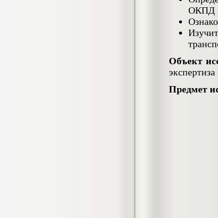
гостеприимства (на материалах
ОКПД 
гостиницы или иного средства
Ознако
размещения)
Диплом, 2023 г.+през.+доклад
Изучи
Кол-во страниц: 69
Кол-во источников: 42
Цена:
трансп
2.900
р
Объект ис
экспертиза 
Диплом Организация работы городских
(районных) управлений ПФ РФ
Предмет и
Диплом, 2020 г.
Кол-во страниц: 42
Кол-во источников: 28
Цена:
2.900
р
Диплом Особенности взаимосвязи
стресса и нервно-психического
напряжения у групп в возрасте 18-25 и
26-35 лет при сдаче экзаменов в
автошколе
Диплом, 2023 г.
Кол-во страниц: 50+прил.
Кол-во источников: 44
Цена: