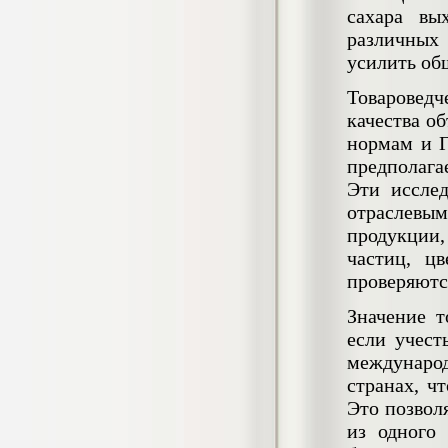
негативных эмоциональных состояний
сахара вы
у сотрудников медицинского центра в
различных 
условиях пандемии COVID-19
усилить об
Диплом, 2021 г.
Кол-во страниц: 51+прил.
Кол-во источников: 77
Цена:
Товароведч
2.500
качества о
р
нормам и Г
Диплом Виндикационный иск
предполага
Дипломная работа, 2015
Эти исслед
Кол-во страниц: 66
Кол-во источников: 46
Цена:
отраслевым 
5.000
продукции,
р
частиц, ц
проверяютс
Значение т
Диплом Возмещение вреда,
если учест
причинённого жизни или здоровью
междунаро
гражданина в гражданском
законодательстве (СГУПС)
странах, ч
Диплом, 2019 г.
Это позвол
Кол-во страниц: 61+прил.
Кол-во источников: 50
Цена:
из одного 