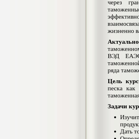
через гра
Кол-во страниц: 73+прил.
Кол-во источников: 108
Цена:
таможенн
4.500
эффективно
р
взаимосвя
Диплом Личность Григория Распутина в
жизненно в
мемуарах современников
Диплом, 2024 г.
Актуальн
Кол-во страниц: 61
таможенно
Кол-во источников: 46
Цена:
ВЭД ЕАЭС
2.900
р
таможенно
ряда тамож
Цель курс
Диплом Меры социально-правовой
защиты женщин, имеющих детей
песка как
Диплом, 2020 г.
таможенная
Кол-во страниц: 46+прил.
Кол-во источников: 37
Цена:
Задачи кур
3.999
р
Изучи
продук
Дать т
Диплом Организация деятельности
Опред
малых предприятий индустрии