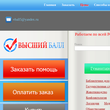
Главная
Заказать
Цены
Способы о
vball5@yandex.ru
Работаем по всей Р
Поиск:
Гуманитар
Библиотечное дело
Государственная с
Животноводство
Конфликтология
Логопедия
Мед
Обществозание