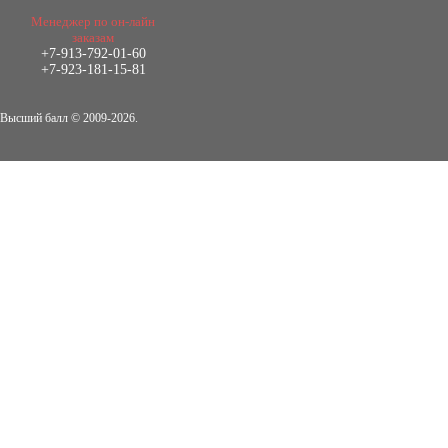
4.800
Менеджер по он-лайн
р
заказам
+7-913-792-01-60
+7-923-181-15-81
Диплом Повышение
конкурентоспособности на предприятии
ООО «Главная Парфюмерия»
Высший балл © 2009-2026.
Диплом, 2018 г.
Кол-во страниц: 87+прил.
Кол-во источников: 41
Цена:
3.999
р
Диплом Порядок назначения и выплаты
материнского капитала как меры
социальной поддержки
населения:проблемы и перспективы
Диплом, 2020 г.
Кол-во страниц: 51+прил.
Кол-во источников: 31
Цена:
3.999
р
Диплом Принципы и инструменты
фактчекинга и верификации
информации в работе современных