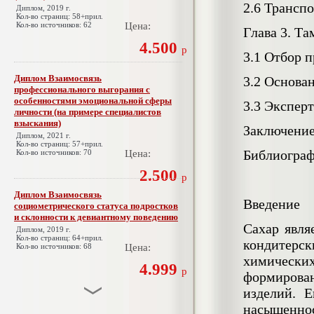
2.6 Трансп
Диплом, 2019 г.
Кол-во страниц: 58+прил.
Кол-во источников: 62
Цена:
Глава 3. Т
4.500
р
3.1 Отбор п
Диплом Взаимосвязь
3.2 Основа
профессионального выгорания с
особенностями эмоциональной сферы
3.3 Эксперт
личности (на примере специалистов
взыскания)
Заключени
Диплом, 2021 г.
Кол-во страниц: 57+прил.
Библиограф
Кол-во источников: 70
Цена:
2.500
р
Диплом Взаимосвязь
Введение
социометрического статуса подростков
и склонности к девиантному поведению
Сахар явля
Диплом, 2019 г.
Кол-во страниц: 64+прил.
кондитерс
Кол-во источников: 68
Цена:
химическ
4.999
р
формирован
изделий. Е
насыщеннос
Диплом Взаимосвязь эмпатии и