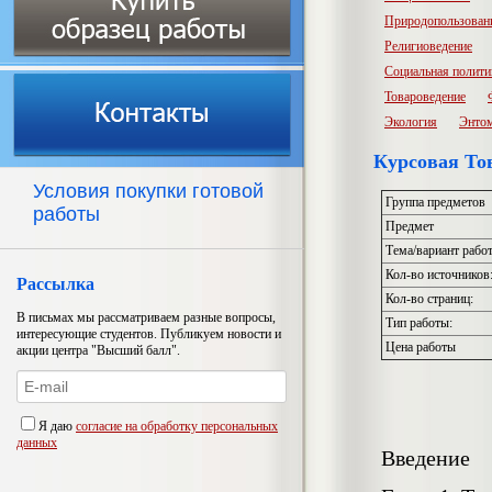
Природопользован
Религиоведение
Социальная полити
Товароведение
Экология
Энто
Курсовая Тов
Условия покупки готовой
Группа предметов
работы
Предмет
Тема/вариант рабо
Кол-во источников
Рассылка
Кол-во страниц:
В письмах мы рассматриваем разные вопросы,
Тип работы:
интересующие студентов. Публикуем новости и
Цена работы
акции центра "Высший балл".
Я даю
согласие на обработку персональных
данных
Введение