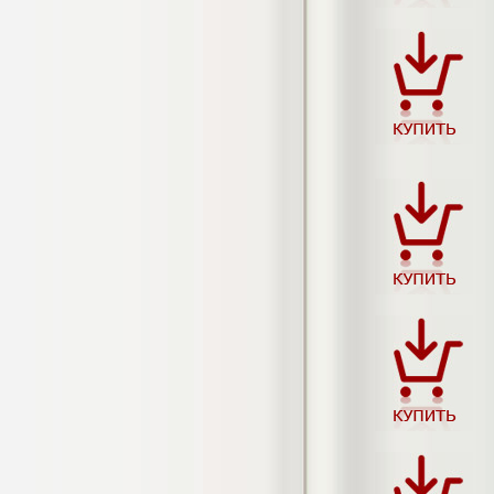
4.550
р
Диплом Возмещение вреда,
причиненного незаконными действиями
органов дознания предварительного
следствия, прокуратуры и суда (СГУПС)
Диплом, 2019 г.
Кол-во страниц: 57+прил.
Кол-во источников: 47
Цена:
4.550
р
Диплом Комплексный подход к
обеспечению качества жизни пациентов
с бронхиальной астмой в формате
лечебно-диагностической и
реабилитационно-профилактической
деятельности медицинской сестры в
поликлинике
Диплом, 2022 г.
Кол-во страниц: 58+прил.
Кол-во источников: 29
Цена:
Диплом Криминальная миграция в
2.500
р
Западной Сибири: понятие, современное
состояние, тенденции развития и меры
по ее предупреждению
Диплом, 2024 г.