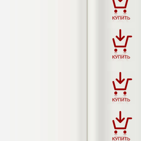
негативных эмоциональных состояний
у сотрудников медицинского центра в
условиях пандемии COVID-19
Диплом, 2021 г.
Кол-во страниц: 51+прил.
Кол-во источников: 77
Цена:
2.500
р
Диплом Виндикационный иск
Дипломная работа, 2015
Кол-во страниц: 66
Кол-во источников: 46
Цена:
5.000
р
Диплом Возмещение вреда,
причинённого жизни или здоровью
гражданина в гражданском
законодательстве (СГУПС)
Диплом, 2019 г.
Кол-во страниц: 61+прил.
Кол-во источников: 50
Цена: