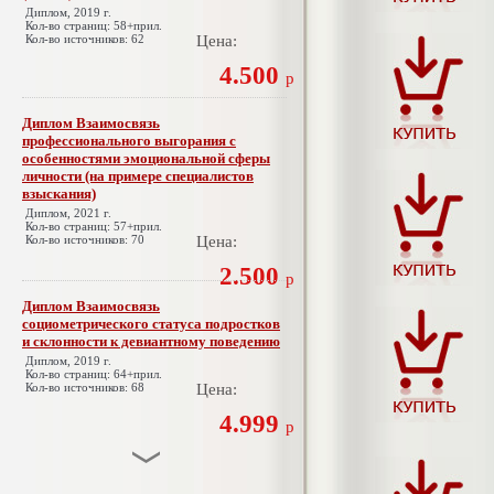
Диплом, 2019 г.
Кол-во страниц: 58+прил.
Кол-во источников: 62
Цена:
4.500
р
Диплом Взаимосвязь
профессионального выгорания с
особенностями эмоциональной сферы
личности (на примере специалистов
взыскания)
Диплом, 2021 г.
Кол-во страниц: 57+прил.
Кол-во источников: 70
Цена:
2.500
р
Диплом Взаимосвязь
социометрического статуса подростков
и склонности к девиантному поведению
Диплом, 2019 г.
Кол-во страниц: 64+прил.
Кол-во источников: 68
Цена:
4.999
р
Диплом Взаимосвязь эмпатии и