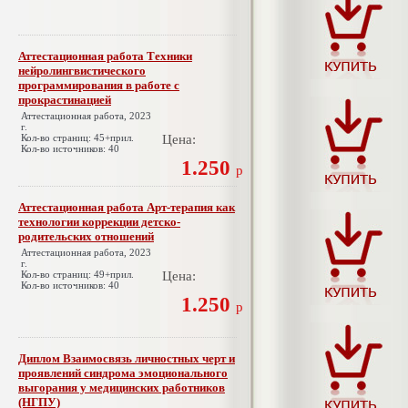
Аттестационная работа Техники
нейролингвистического
программирования в работе с
прокрастинацией
Аттестационная работа, 2023
г.
Кол-во страниц: 45+прил.
Цена:
Кол-во источников: 40
1.250
р
Аттестационная работа Арт-терапия как
технологии коррекции детско-
родительских отношений
Аттестационная работа, 2023
г.
Кол-во страниц: 49+прил.
Цена:
Кол-во источников: 40
1.250
р
Диплом Взаимосвязь личностных черт и
проявлений синдрома эмоционального
выгорания у медицинских работников
(НГПУ)