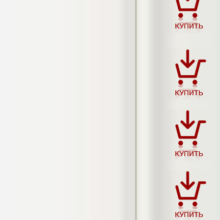
Кол-во страниц: 73+прил.
Кол-во источников: 108
Цена:
4.500
р
Диплом Личность Григория Распутина в
мемуарах современников
Диплом, 2024 г.
Кол-во страниц: 61
Кол-во источников: 46
Цена:
2.900
р
Диплом Меры социально-правовой
защиты женщин, имеющих детей
Диплом, 2020 г.
Кол-во страниц: 46+прил.
Кол-во источников: 37
Цена:
3.999
р
Диплом Организация деятельности
малых предприятий индустрии