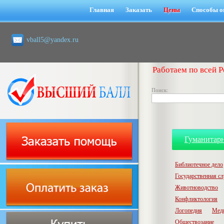
Главная
Заказать
Цены
Способы о
vball5@yandex.ru
Работаем по всей Р
Поиск:
Гуманитар
Библиотечное дело
Государственная с
Животноводство
Конфликтология
Логопедия
Мед
Обществозание