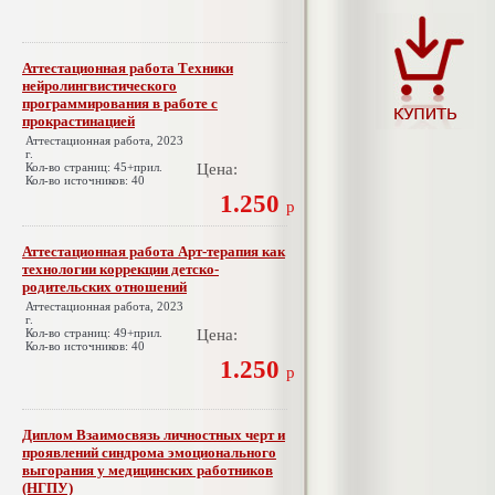
Аттестационная работа Техники
нейролингвистического
программирования в работе с
прокрастинацией
Аттестационная работа, 2023
г.
Кол-во страниц: 45+прил.
Цена:
Кол-во источников: 40
1.250
р
Аттестационная работа Арт-терапия как
технологии коррекции детско-
родительских отношений
Аттестационная работа, 2023
г.
Кол-во страниц: 49+прил.
Цена:
Кол-во источников: 40
1.250
р
Диплом Взаимосвязь личностных черт и
проявлений синдрома эмоционального
выгорания у медицинских работников
(НГПУ)