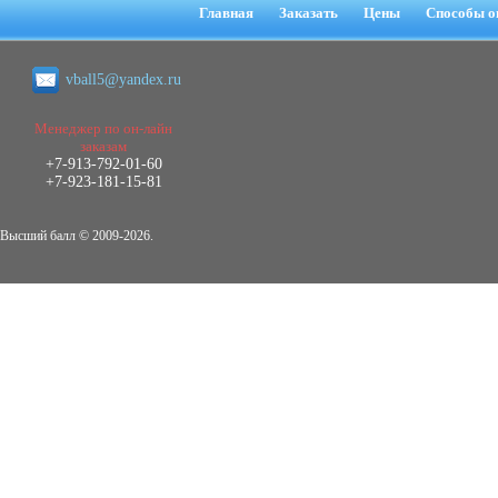
негативных эмоциональных состояний
Главная
Заказать
Цены
Способы о
у сотрудников медицинского центра в
условиях пандемии COVID-19
Диплом, 2021 г.
vball5@yandex.ru
Кол-во страниц: 51+прил.
Кол-во источников: 77
Цена:
2.500
Менеджер по он-лайн
р
заказам
+7-913-792-01-60
Диплом Виндикационный иск
+7-923-181-15-81
Дипломная работа, 2015
Кол-во страниц: 66
Кол-во источников: 46
Цена:
Высший балл © 2009-2026.
5.000
р
Диплом Возмещение вреда,
причинённого жизни или здоровью
гражданина в гражданском
законодательстве (СГУПС)
Диплом, 2019 г.
Кол-во страниц: 61+прил.
Кол-во источников: 50
Цена: