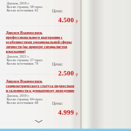
Диплом, 2019 г.
Кол-во страниц: 58+прил.
Кол-во источников: 62
Цена:
4.500
р
Диплом Взаимосвязь
профессионального выгорания с
особенностями эмоциональной сферы
личности (на примере специалистов
взыскания)
Диплом, 2021 г.
Кол-во страниц: 57+прил.
Кол-во источников: 70
Цена:
2.500
р
Диплом Взаимосвязь
социометрического статуса подростков
и склонности к девиантному поведению
Диплом, 2019 г.
Кол-во страниц: 64+прил.
Кол-во источников: 68
Цена:
4.999
р
Диплом Взаимосвязь эмпатии и