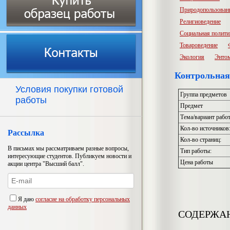
Природопользован
Религиоведение
Социальная полити
Товароведение
Экология
Энто
Контрольная
Условия покупки готовой
Группа предметов
работы
Предмет
Тема/вариант рабо
Кол-во источников
Рассылка
Кол-во страниц:
В письмах мы рассматриваем разные вопросы,
Тип работы:
интересующие студентов. Публикуем новости и
Цена работы
акции центра "Высший балл".
Я даю
согласие на обработку персональных
данных
СОДЕРЖА