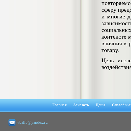
повторяем
негативных эмоциональных состояний
у сотрудников медицинского центра в
сферу пред
условиях пандемии COVID-19
и многие д
Диплом, 2021 г.
Кол-во страниц: 51+прил.
зависимо
Кол-во источников: 77
Цена:
социальных
2.500
р
контексте 
влияния к 
Диплом Виндикационный иск
товару.
Дипломная работа, 2015
Кол-во страниц: 66
Цель иссл
Кол-во источников: 46
Цена:
воздействи
5.000
р
Диплом Возмещение вреда,
причинённого жизни или здоровью
Главная
Заказать
Цены
Способы о
гражданина в гражданском
законодательстве (СГУПС)
Диплом, 2019 г.
Кол-во страниц: 61+прил.
Кол-во источников: 50
Цена:
vball5@yandex.ru