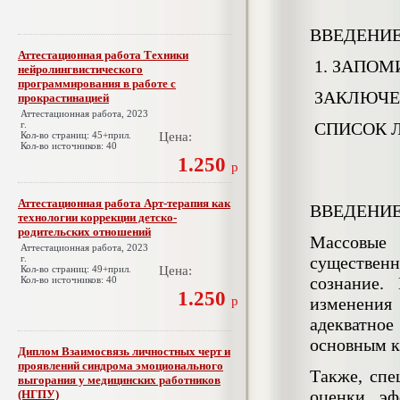
ВВЕДЕНИ
Аттестационная работа Техники
1.
ЗАПОМ
нейролингвистического
программирования в работе с
ЗАКЛЮЧЕ
прокрастинацией
Аттестационная работа, 2023
г.
СПИСОК 
Кол-во страниц: 45+прил.
Цена:
Кол-во источников: 40
1.250
р
Аттестационная работа Арт-терапия как
ВВЕДЕНИ
технологии коррекции детско-
родительских отношений
Массовые 
Аттестационная работа, 2023
г.
существен
Кол-во страниц: 49+прил.
Цена:
сознание.
Кол-во источников: 40
1.250
р
изменения 
адекватное
основным к
Диплом Взаимосвязь личностных черт и
проявлений синдрома эмоционального
Также, спе
выгорания у медицинских работников
оценки эф
(НГПУ)