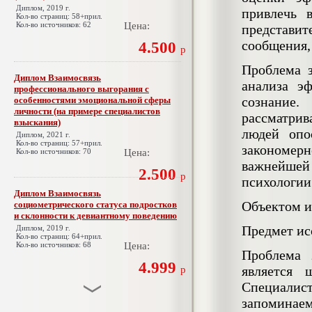
Диплом, 2019 г.
привлечь 
Кол-во страниц: 58+прил.
Кол-во источников: 62
Цена:
представи
сообщения,
4.500
р
Проблема з
Диплом Взаимосвязь
анализа э
профессионального выгорания с
сознание
особенностями эмоциональной сферы
личности (на примере специалистов
рассматрив
взыскания)
людей опо
Диплом, 2021 г.
Кол-во страниц: 57+прил.
закономе
Кол-во источников: 70
Цена:
важнейшей 
2.500
р
психологии
Диплом Взаимосвязь
Объектом и
социометрического статуса подростков
и склонности к девиантному поведению
Предмет ис
Диплом, 2019 г.
Кол-во страниц: 64+прил.
Кол-во источников: 68
Цена:
Проблема 
4.999
является 
р
Специалис
запомина
Диплом Взаимосвязь эмпатии и