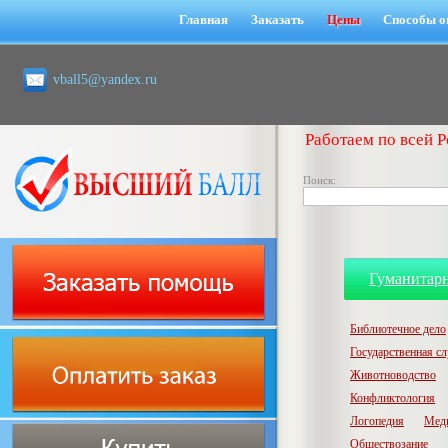
Главная
Заказать
Цены
Способы о
vball5@yandex.ru
Работаем по всей Р
Поиск:
Гуманитар
Библиотечное дело
Государственная с
Животноводство
Конфликтология
Логопедия
Мед
Обществозание