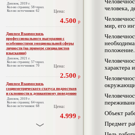
Человечно
Диплом, 2019 г.
человека, 
Кол-во страниц: 58+прил.
Кол-во источников: 62
Цена:
Человечнос
4.500
р
мир, его и
Диплом Взаимосвязь
Человечнос
профессионального выгорания с
необходима
особенностями эмоциональной сферы
личности (на примере специалистов
положение.
взыскания)
Диплом, 2021 г.
Человечно
Кол-во страниц: 57+прил.
Кол-во источников: 70
Цена:
характера 
2.500
р
Человечнос
Диплом Взаимосвязь
окружающих
социометрического статуса подростков
и склонности к девиантному поведению
Человечно
Диплом, 2019 г.
переживани
Кол-во страниц: 64+прил.
Кол-во источников: 68
Цена:
Объект рабо
4.999
р
Предмет ра
Цель работ
Диплом Взаимосвязь эмпатии и