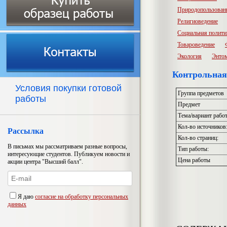
Природопользован
Религиоведение
Социальная полити
Товароведение
Экология
Энто
Контрольная
Условия покупки готовой
Группа предметов
работы
Предмет
Тема/вариант рабо
Кол-во источников
Рассылка
Кол-во страниц:
В письмах мы рассматриваем разные вопросы,
Тип работы:
интересующие студентов. Публикуем новости и
Цена работы
акции центра "Высший балл".
Я даю
согласие на обработку персональных
данных