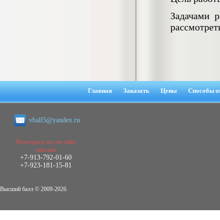
негативных эмоциональных состояний
у сотрудников медицинского центра в
Задачами р
условиях пандемии COVID-19
рассмотрет
Диплом, 2021 г.
Кол-во страниц: 51+прил.
Кол-во источников: 77
Цена:
2.500
р
Диплом Виндикационный иск
Дипломная работа, 2015
Главная
Заказать
Цены
Способы о
Кол-во страниц: 66
Кол-во источников: 46
Цена:
5.000
р
vball5@yandex.ru
Менеджер по он-лайн
заказам
+7-913-792-01-60
Диплом Возмещение вреда,
+7-923-181-15-81
причинённого жизни или здоровью
гражданина в гражданском
законодательстве (СГУПС)
Высший балл © 2009-2026.
Диплом, 2019 г.
Кол-во страниц: 61+прил.
Кол-во источников: 50
Цена: