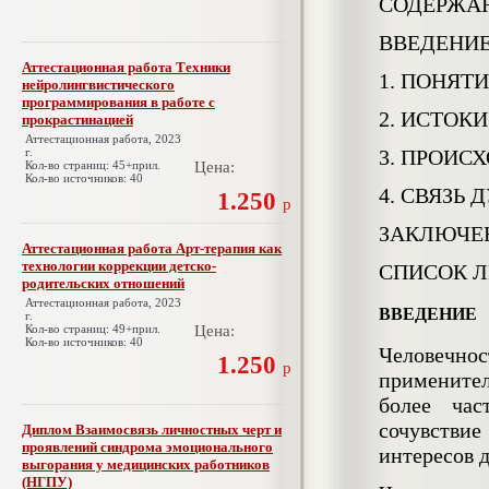
СОДЕРЖА
ВВЕДЕНИ
Аттестационная работа Техники
1. ПОНЯТ
нейролингвистического
программирования в работе с
2. ИСТОК
прокрастинацией
Аттестационная работа, 2023
г.
3. ПРОИС
Кол-во страниц: 45+прил.
Цена:
Кол-во источников: 40
4. СВЯЗЬ
1.250
р
ЗАКЛЮЧЕ
Аттестационная работа Арт-терапия как
технологии коррекции детско-
СПИСОК Л
родительских отношений
Аттестационная работа, 2023
ВВЕДЕНИЕ
г.
Кол-во страниц: 49+прил.
Цена:
Кол-во источников: 40
Человечно
1.250
р
примените
более час
сочувстви
Диплом Взаимосвязь личностных черт и
проявлений синдрома эмоционального
интересов д
выгорания у медицинских работников
(НГПУ)