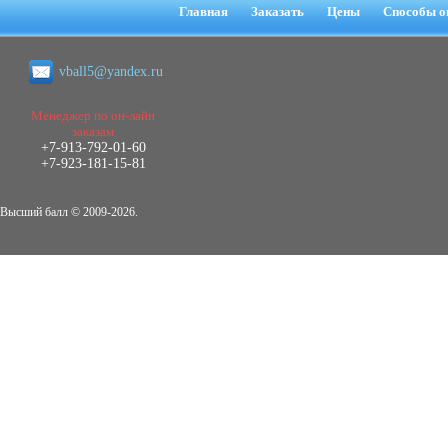
негативных эмоциональных состояний
Главная
Заказать
Цены
Способы о
у сотрудников медицинского центра в
условиях пандемии COVID-19
Диплом, 2021 г.
vball5@yandex.ru
Кол-во страниц: 51+прил.
Кол-во источников: 77
Цена:
2.500
Менеджер по он-лайн
р
заказам
+7-913-792-01-60
Диплом Виндикационный иск
+7-923-181-15-81
Дипломная работа, 2015
Кол-во страниц: 66
Кол-во источников: 46
Цена:
Высший балл © 2009-2026.
5.000
р
Диплом Возмещение вреда,
причинённого жизни или здоровью
гражданина в гражданском
законодательстве (СГУПС)
Диплом, 2019 г.
Кол-во страниц: 61+прил.
Кол-во источников: 50
Цена: