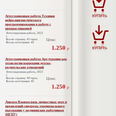
Аттестационная работа Техники
нейролингвистического
программирования в работе с
прокрастинацией
Аттестационная работа, 2023
г.
Кол-во страниц: 45+прил.
Цена:
Кол-во источников: 40
1.250
р
Аттестационная работа Арт-терапия как
технологии коррекции детско-
родительских отношений
Аттестационная работа, 2023
г.
Кол-во страниц: 49+прил.
Цена:
Кол-во источников: 40
1.250
р
Диплом Взаимосвязь личностных черт и
проявлений синдрома эмоционального
выгорания у медицинских работников
(НГПУ)