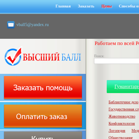
Главная
Заказать
Цены
Способы о
vball5@yandex.ru
Работаем по всей Р
Поиск:
Гуманитар
Библиотечное дело
Государственная с
Животноводство
Конфликтология
Логопедия
Мед
Обществозание