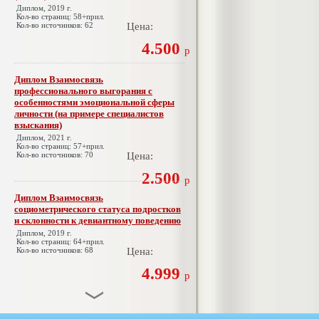
Диплом, 2019 г.
Кол-во страниц: 58+прил.
Кол-во источников: 62
Цена:
4.500
р
Диплом Взаимосвязь
профессионального выгорания с
особенностями эмоциональной сферы
личности (на примере специалистов
взыскания)
Диплом, 2021 г.
Кол-во страниц: 57+прил.
Кол-во источников: 70
Цена:
2.500
р
Диплом Взаимосвязь
социометрического статуса подростков
и склонности к девиантному поведению
Диплом, 2019 г.
Кол-во страниц: 64+прил.
Кол-во источников: 68
Цена:
4.999
р
Диплом Взаимосвязь эмпатии и