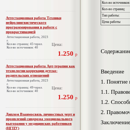
Кол-во источников
Кол-во страниц:
Тип работы:
Аттестационная работа Техники
Цена работы
нейролингвистического
программирования в работе с
прокрастинацией
Аттестационная работа, 2023
г.
Кол-во страниц: 45+прил.
Цена:
Кол-во источников: 40
Содержани
1.250
р
Аттестационная работа Арт-терапия как
Введение
технологии коррекции детско-
родительских отношений
1. Понятие
Аттестационная работа, 2023
г.
Кол-во страниц: 49+прил.
Цена:
1.1. Право
Кол-во источников: 40
1.250
р
1.2. Спосо
2. Правомо
Диплом Взаимосвязь личностных черт и
проявлений синдрома эмоционального
Заключени
выгорания у медицинских работников
(НГПУ)