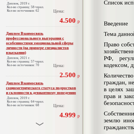
Список исп
Диплом, 2019 г.
Кол-во страниц: 58+прил.
Кол-во источников: 62
Цена:
4.500
р
Введение
Тема данно
Диплом Взаимосвязь
профессионального выгорания с
особенностями эмоциональной сферы
Право собс
личности (на примере специалистов
хозяйствен
взыскания)
РФ, регул
Диплом, 2021 г.
Кол-во страниц: 57+прил.
кодексом, 
Кол-во источников: 70
Цена:
2.500
Количеств
р
граждан, н
Диплом Взаимосвязь
социометрического статуса подростков
в целях за
и склонности к девиантному поведению
прав и зак
Диплом, 2019 г.
Кол-во страниц: 64+прил.
безопасност
Кол-во источников: 68
Цена:
Собственни
4.999
р
землю ино
гражданств
Диплом Взаимосвязь эмпатии и