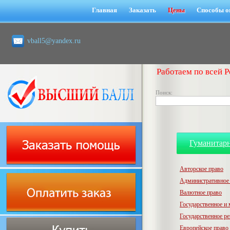
Главная
Заказать
Цены
Способы о
vball5@yandex.ru
Работаем по всей Р
Поиск:
Гуманитар
Авторское право
Административное
Валютное право
Государственное и
Государственное р
Европейское право