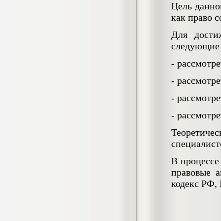
Цель данно
негативных эмоциональных состояний
у сотрудников медицинского центра в
как право 
условиях пандемии COVID-19
Диплом, 2021 г.
Для дости
Кол-во страниц: 51+прил.
Кол-во источников: 77
Цена:
следующие 
2.500
р
- рассмотр
- рассмотр
Диплом Виндикационный иск
Дипломная работа, 2015
Кол-во страниц: 66
- рассмотр
Кол-во источников: 46
Цена:
- рассмотр
5.000
р
Теоретиче
специалисто
В процессе
Диплом Возмещение вреда,
причинённого жизни или здоровью
правовые 
гражданина в гражданском
кодекс РФ,
законодательстве (СГУПС)
Диплом, 2019 г.
Кол-во страниц: 61+прил.
Кол-во источников: 50
Цена: