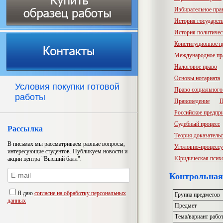
Избирательное пра
История государств
История политичес
Конституционное п
Международное пр
Налоговое право
Основы нотариата
Условия покупки готовой
Право социального
работы
Правоведение
П
Российское предпр
Судебный процесс
Рассылка
Теория доказатель
В письмах мы рассматриваем разные вопросы,
Уголовно-процессу
интересующие студентов. Публикуем новости и
Юридическая псих
акции центра "Высший балл".
Контрольная
Я даю
согласие на обработку персональных
Группа предметов
данных
Предмет
Тема/вариант рабо