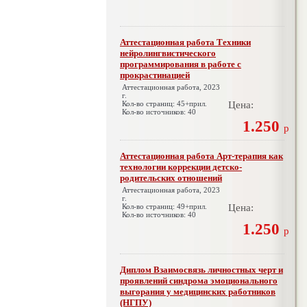
Аттестационная работа Техники
нейролингвистического
программирования в работе с
прокрастинацией
Аттестационная работа, 2023
г.
Кол-во страниц: 45+прил.
Цена:
Кол-во источников: 40
1.250
р
Аттестационная работа Арт-терапия как
технологии коррекции детско-
родительских отношений
Аттестационная работа, 2023
г.
Кол-во страниц: 49+прил.
Цена:
Кол-во источников: 40
1.250
р
Диплом Взаимосвязь личностных черт и
проявлений синдрома эмоционального
выгорания у медицинских работников
(НГПУ)