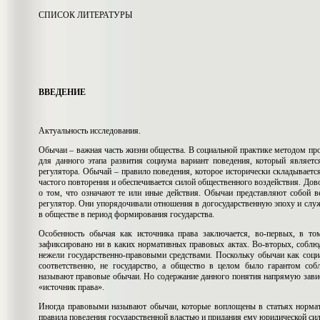
СПИСОК ЛИТЕРАТУРЫ
ВВЕДЕНИЕ
Актуальность исследования.
Обычаи – важная часть жизни общества. В социальной практике методом пр
для данного этапа развития социума вариант поведения, который являет
регулятора. Обычай – правило поведения, которое исторически складывается 
частого повторения и обеспечивается силой общественного воздействия. До
о том, что означают те или иные действия. Обычаи представляют собой 
регулятор. Они упорядочивали отношения в догосударственную эпоху и сл
в обществе в период формирования государства.
Особенность обычая как источника права заключается, во-первых, в то
зафиксировано ни в каких нормативных правовых актах. Во-вторых, соблюд
нежели государственно-правовыми средствами. Поскольку обычаи как социа
соответственно, не государство, а общество в целом было гарантом со
называют правовые обычаи. Но содержание данного понятия напрямую завис
«источник права».
Иногда правовыми называют обычаи, которые воплощены в статьях нормат
правила поведения государственной властью и придания ему юридической си