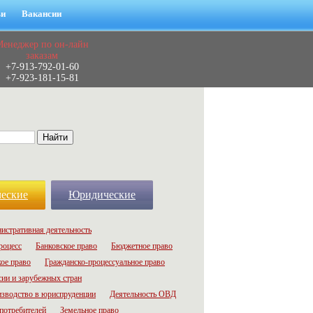
ьи
Вакансии
Менеджер по он-лайн
заказам
+7-913-792-01-60
+7-923-181-15-81
еские
Юридические
истративная деятельность
роцесс
Банковское право
Бюджетное право
ое право
Гражданско-процессуальное право
сии и зарубежных стран
зводство в юриспруденции
Деятельность ОВД
потребителей
Земельное право