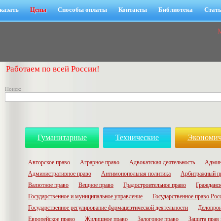
казать
Цены
Способы оплаты
Контакты
Библиотека
Стат
Работаем по всей России!
Поиск:
Гуманитарные
Технические
Экономич
Авторское право
Аграрное право
Адвокатская деятельность
Админ
Административное право
Антимонопольная политика
Арбитражный п
Валютное право
Вещное право
Градостроительное право
Гражданск
Государственное и муниципальное управление
Государственное право Рос
Государственное регулирование фармацевтической деятельности
Делопрои
Европейское право
Жилищное право
Залоговое право
Защита прав 