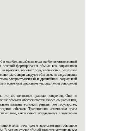
об и ошибок вырабатывается наиболее оптимальный
ся основой формирования обычая как социального
на практике, обретает определенность в результате
вольно часто люди следуют обычаям, не задумываясь
весьма распространенный и древнейший социальный
ужили основным средством упорядочения отношений
м, что это неписаное правило поведения. Оно не
ение обычаев обеспечивается скорее социальными,
льное явление возникли раньше, чем государство,
блюдения обычаев. Традиционно источником права
ит от того, какой смысл вкладывается в категорию
ивного акта. Речь идет о заимствовании обычного
лы. В данном случае обычай является материальным