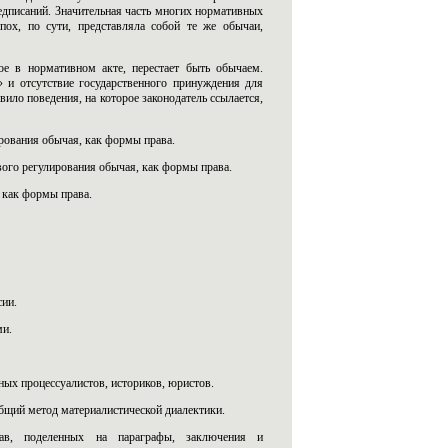
редписаний. Значительная часть многих нормативных
эпох, по сути, представляла собой те же обычаи,
ое в нормативном акте, перестает быть обычаем.
» и отсутствие государственного принуждения для
ило поведения, на которое законодатель ссылается,
рования обычая, как формы права.
вого регулирования обычая, как формы права.
 как формы права.
сии.
ми.
ных процессуалистов, историков, юристов.
общий метод материалистической диалектики.
лав, поделенных на параграфы, заключения и