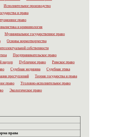
Исполнительное производство
осударства и права
итуционное право
налистика и криминология
Муниципальное государственное право
о
Основы нормотворчества
нтеллектуальной собственности
тиза
Предпринимательское право
й надзор
Публичное право
Римское право
аво
Судебная медицина
Судебная этика
ации преступлений
Теория государства и права
ное право
Уголовно-исполнительное право
во
Экологическое право
орма права