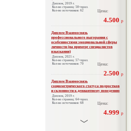
Диплом, 2019 г.
Кол-во страниц: 58+прил.
Кол-во источников: 62
Цена:
4.500
р
Диплом Взаимосвязь
профессионального выгорания с
особенностями эмоциональной сферы
личности (на примере специалистов
взыскания)
Диплом, 2021 г.
Кол-во страниц: 57+прил.
Кол-во источников: 70
Цена:
2.500
р
Диплом Взаимосвязь
социометрического статуса подростков
и склонности к девиантному поведению
Диплом, 2019 г.
Кол-во страниц: 64+прил.
Кол-во источников: 68
Цена:
4.999
р
Диплом Взаимосвязь эмпатии и