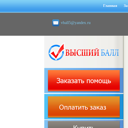
Главная
За
vball5@yandex.ru