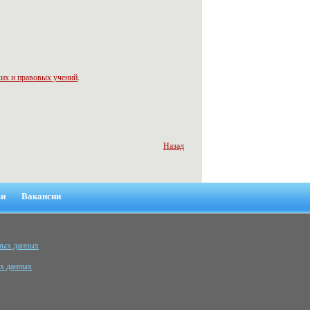
ких и правовых учений
.
Назад
ьи
Вакансии
ьных данных
ых данных