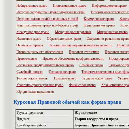
Избирательное право
Инвестиционное право
Информационное право
История государства и права зарубежных стран
История отечественного г
История политический и правовых учений
Коммерческое право
Конст
Конституционное право зарубежных стран
Корпоративное право
Крими
Международное право
Методика расследования
Миграционное право
Налоговое право
Образовательное право
Оперативно-розыскное прав
Основы нотариата
Основы теории национальной безопасности
Право и
Право социального обеспечения
Правовая статистика
Правовая экспер
Правоведение
Правовое обеспечение проф.деятельности
Прокурорски
Российское предпринимательское право
Семейное право
Страховое пр
Судебный процесс
Таможенное право
Теоретические основы квалифик
Теория доказательств
Трудовое право
Туристическое право
Уголов
Уголовно-процессуальное право
Финансовое право
Хозяйственное пра
Юридическая психология
Курсовая Правовой обычай как форма права
Группа предметов
Юридические
Предмет
Теория государства и права
Тема/вариант работы
Курсовая Правовой обычай как ф