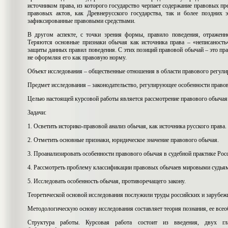
источником права, из которого государство черпает содержание правовых п
правовых актов, как Древнерусского государства, так и более поздних 
зафиксированные правовыми средствами.
В другом аспекте, с точки зрения формы, правило поведения, отраженн
Теряются основные признаки обычая как источника права – «неписаность
защиты данных правил поведения. С этих позиций правовой обычай – это прав
не оформляя его как правовую норму.
Объект исследования – общественные отношения в области правового регули
Предмет исследования – законодательство, регулирующее особенности право
Целью настоящей курсовой работы является рассмотрение правового обычая
Задачи:
1. Осветить историко-правовой анализ обычая, как источника русского права.
2. Отметить основные признаки, юридическое значение правового обычая.
3. Проанализировать особенности правового обычая в судебной практике Рос
4. Рассмотреть проблему классификации правовых обычаев мировыми судья
5. Исследовать особенность обычая, противоречащего закону.
Теоретической основой исследования послужили труды российских и зарубеж
Методологическую основу исследования составляет теория познания, ее все
Структура работы. Курсовая работа состоит из введения, двух г