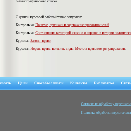
библиографического списка.
С данной курсовой работой также покупают:
Контрольная
Понятие, признаки и содержание правоотношений
.
Контрольная
Соотношение категорий «закон» и «право» в истории политичес
Курсовая
Закон и право
.
Курсовая
Нормы права: понятия, виды. Место в правовом регулировании
.
казать
Цены
Способы оплаты
Контакты
Библиотека
Стат
Cогласие на обработку персонал
Политика обработки персональн