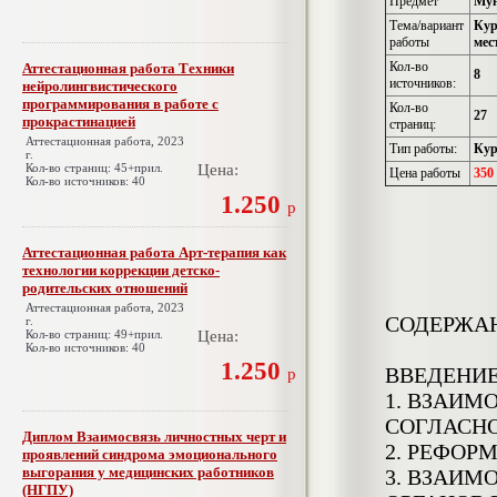
Предмет
Мун
Тема/вариант
Кур
работы
мес
Кол-во
Аттестационная работа Техники
8
источников:
нейролингвистического
программирования в работе с
Кол-во
27
прокрастинацией
страниц:
Аттестационная работа, 2023
Тип работы:
Кур
г.
Кол-во страниц: 45+прил.
Цена:
Цена работы
350
Кол-во источников: 40
1.250
р
Аттестационная работа Арт-терапия как
технологии коррекции детско-
родительских отношений
Аттестационная работа, 2023
СОДЕРЖА
г.
Кол-во страниц: 49+прил.
Цена:
Кол-во источников: 40
1.250
ВВЕДЕНИ
р
1. ВЗАИМ
СОГЛАСН
Диплом Взаимосвязь личностных черт и
2. РЕФОР
проявлений синдрома эмоционального
выгорания у медицинских работников
3. ВЗАИМ
(НГПУ)