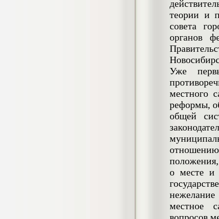
4.550
действител
р
теории и 
Диплом Возмещение вреда,
совета го
причиненного незаконными действиями
органов ф
органов дознания предварительного
следствия, прокуратуры и суда (СГУПС)
Правитель
Диплом, 2019 г.
Новосибирс
Кол-во страниц: 57+прил.
Кол-во источников: 47
Цена:
Уже перв
4.550
противоре
р
местного с
реформы, о
Диплом Комплексный подход к
обеспечению качества жизни пациентов
общей сис
с бронхиальной астмой в формате
законодате
лечебно-диагностической и
реабилитационно-профилактической
муниципал
деятельности медицинской сестры в
отношению
поликлинике
положения,
Диплом, 2022 г.
Кол-во страниц: 58+прил.
о месте и
Кол-во источников: 29
Цена:
государст
Диплом Криминальная миграция в
2.500
р
Западной Сибири: понятие, современное
нежелание 
состояние, тенденции развития и меры
местное с
по ее предупреждению
вопросов м
Диплом, 2024 г.