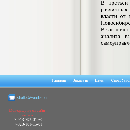
В третьей
4.800
р
различных
власти от 
Новосибирс
Диплом Повышение
конкурентоспособности на предприятии
В заключен
ООО «Главная Парфюмерия»
анализа в
Диплом, 2018 г.
Кол-во страниц: 87+прил.
самоуправл
Кол-во источников: 41
Цена:
3.999
р
Диплом Порядок назначения и выплаты
материнского капитала как меры
Главная
Заказать
Цены
Способы о
социальной поддержки
населения:проблемы и перспективы
Диплом, 2020 г.
Кол-во страниц: 51+прил.
Кол-во источников: 31
Цена:
vball5@yandex.ru
3.999
р
Менеджер по он-лайн
заказам
Диплом Принципы и инструменты
+7-913-792-01-60
фактчекинга и верификации
+7-923-181-15-81
информации в работе современных