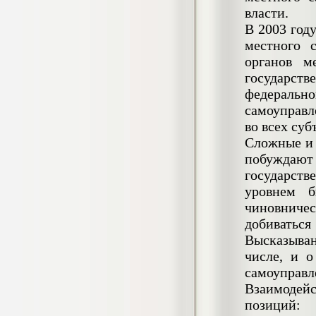
негативных эмоциональных состояний
власти.
у сотрудников медицинского центра в
В 2003 год
условиях пандемии COVID-19
местного 
Диплом, 2021 г.
Кол-во страниц: 51+прил.
органов м
Кол-во источников: 77
Цена:
государств
2.500
р
федеральн
самоуправл
Диплом Виндикационный иск
во всех су
Дипломная работа, 2015
Кол-во страниц: 66
Сложные и 
Кол-во источников: 46
Цена:
побуждают
5.000
р
государст
уровнем б
чиновниче
добиватьс
Диплом Возмещение вреда,
Высказыва
причинённого жизни или здоровью
гражданина в гражданском
числе, и о
законодательстве (СГУПС)
самоуправл
Диплом, 2019 г.
Взаимодейс
Кол-во страниц: 61+прил.
Кол-во источников: 50
Цена:
позиций: