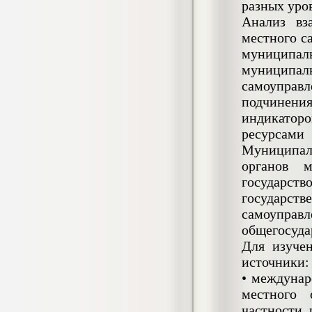
разных уро
гостеприимства (на материалах
гостиницы или иного средства
Анализ вз
размещения)
местного с
Диплом, 2023 г.+през.+доклад
муниципа
Кол-во страниц: 69
Кол-во источников: 42
Цена:
муниципал
2.900
самоуправ
р
подчинени
Диплом Организация работы городских
(районных) управлений ПФ РФ
индикаторо
Диплом, 2020 г.
ресурсам
Кол-во страниц: 42
Кол-во источников: 28
Цена:
Муниципал
2.900
органов 
р
государст
государс
самоупр
Диплом Особенности взаимосвязи
общегосуда
стресса и нервно-психического
напряжения у групп в возрасте 18-25 и
Для изуче
26-35 лет при сдаче экзаменов в
источники:
автошколе
Диплом, 2023 г.
• междунар
Кол-во страниц: 50+прил.
Кол-во источников: 44
Цена:
местного 
частности,