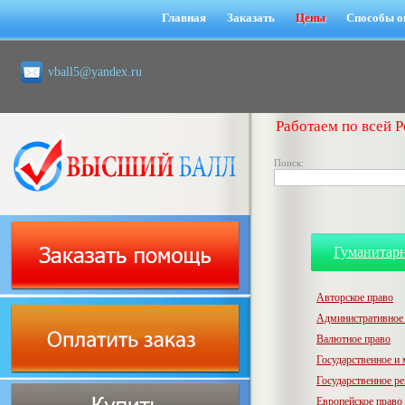
Главная
Заказать
Цены
Способы о
vball5@yandex.ru
Работаем по всей Р
Поиск:
Гуманитар
Авторское право
Административное
Валютное право
Государственное и
Государственное р
Европейское право