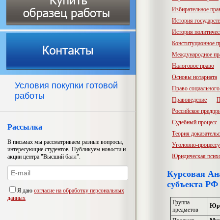
Избирательное пра
История государств
История политичес
Конституционное п
Международное пр
Налоговое право
Основы нотариата
Условия покупки готовой
Право социального
работы
Правоведение
П
Российское предпр
Судебный процесс
Рассылка
Теория доказатель
В письмах мы рассматриваем разные вопросы,
Уголовно-процессу
интересующие студентов. Публикуем новости и
Юридическая псих
акции центра "Высший балл".
Курсовая Ан
субъекта РФ 
Я даю
согласие на обработку персональных
данных
Группа
Юри
предметов