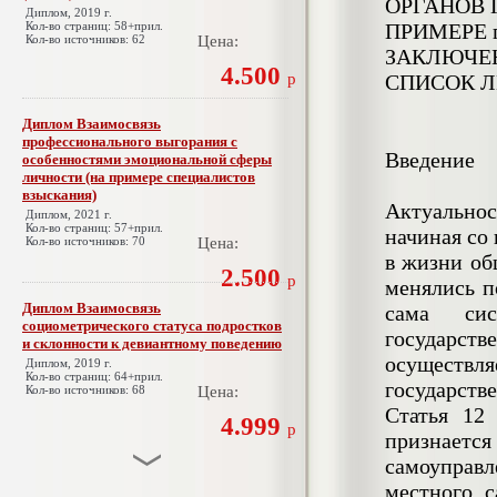
ОРГАНОВ 
Диплом, 2019 г.
Кол-во страниц: 58+прил.
ПРИМЕРЕ 
Кол-во источников: 62
Цена:
ЗАКЛЮЧЕ
4.500
р
СПИСОК Л
Диплом Взаимосвязь
профессионального выгорания с
Введение
особенностями эмоциональной сферы
личности (на примере специалистов
взыскания)
Актуально
Диплом, 2021 г.
Кол-во страниц: 57+прил.
начиная со
Кол-во источников: 70
Цена:
в жизни общ
2.500
р
менялись п
Диплом Взаимосвязь
сама сис
социометрического статуса подростков
государств
и склонности к девиантному поведению
осуществл
Диплом, 2019 г.
Кол-во страниц: 64+прил.
государств
Кол-во источников: 68
Цена:
Статья 12
4.999
р
признает
самоуправ
местного с
Диплом Взаимосвязь эмпатии и