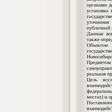
Кол-во страниц: 73+прил.
органами д
Кол-во источников: 108
Цена:
установка 
4.500
р
государств
уточнени
Диплом Личность Григория Распутина в
публичной 
мемуарах современников
Диплом, 2024 г.
Данные во
Кол-во страниц: 61
также опред
Кол-во источников: 46
Цена:
Объектом
2.900
р
государст
Новосибирс
Предмето
Диплом Меры социально-правовой
самоуправл
защиты женщин, имеющих детей
реальная п
Диплом, 2020 г.
Кол-во страниц: 46+прил.
Цель иссл
Кол-во источников: 37
Цена:
взаимодейс
3.999
р
федеральны
местах) и 
Поставлен
Диплом Организация деятельности
взаимодейс
малых предприятий индустрии