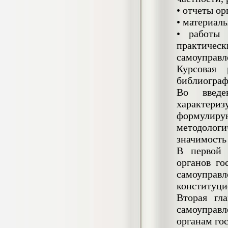
4.550
р
• отчеты о
Диплом Особенности половых
• материал
дифференциаций межличностных
отношений у старших подростков с
• работы 
несформированностью высших
практиче
психических функций (НГПУ)
самоуправл
Диплом, 2019 г.
Кол-во страниц: 55+прил.
Курсовая 
Кол-во источников: 52
Цена:
библиограф
4.550
р
Во введе
Диплом Оценка качества трудового
характериз
потенциала персонала предприятия
формулир
(СГУГиТ)
Диплом, 2020 г.
методологи
Кол-во страниц: 73+прил.
значимость
Кол-во источников: 41
Цена:
В первой 
4.500
р
органов го
самоупр
Диплом Оценка масштабов теневой
конституци
экономики по Новосибирской области
Вторая гл
(НГТУ)
самоуправл
Диплом, 2019 г.
Кол-во страниц: 93
органам го
Кол-во источников: 51
Цена: