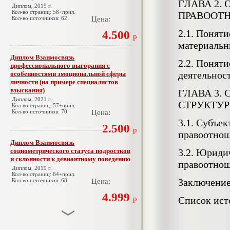
ГЛАВА 2.
Диплом, 2019 г.
Кол-во страниц: 58+прил.
ПРАВООТ
Кол-во источников: 62
Цена:
2.1. Понят
4.500
р
материальн
Диплом Взаимосвязь
2.2. Понят
профессионального выгорания с
деятельнос
особенностями эмоциональной сферы
личности (на примере специалистов
взыскания)
ГЛАВА 3.
Диплом, 2021 г.
СТРУКТУ
Кол-во страниц: 57+прил.
Кол-во источников: 70
Цена:
3.1. Субъе
2.500
р
правоотно
Диплом Взаимосвязь
социометрического статуса подростков
3.2. Юриди
и склонности к девиантному поведению
правоотно
Диплом, 2019 г.
Кол-во страниц: 64+прил.
Заключени
Кол-во источников: 68
Цена:
4.999
р
Список ист
Диплом Взаимосвязь эмпатии и