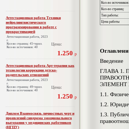
Кол-во источников
Кол-во страниц:
Тип работы:
Аттестационная работа Техники
Цена работы
нейролингвистического
программирования в работе с
прокрастинацией
Аттестационная работа, 2023
г.
Кол-во страниц: 45+прил.
Цена:
Кол-во источников: 40
Оглавлени
1.250
р
Введение
Аттестационная работа Арт-терапия как
ГЛАВА 1.
технологии коррекции детско-
родительских отношений
ПРАВООТН
Аттестационная работа, 2023
ЭЛЕМЕНТ
г.
Кол-во страниц: 49+прил.
Цена:
Кол-во источников: 40
1.1. Физич
1.250
р
1.2. Юриди
Диплом Взаимосвязь личностных черт и
1.3. Публи
проявлений синдрома эмоционального
правоотно
выгорания у медицинских работников
(НГПУ)