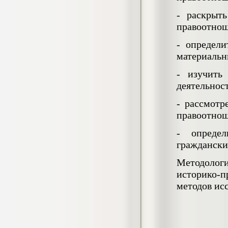
Кол-во страниц: 73+прил.
Кол-во источников: 108
Цена:
- раскрыт
4.500
правоотно
р
- определи
Диплом Личность Григория Распутина в
материальн
мемуарах современников
Диплом, 2024 г.
- изучить
Кол-во страниц: 61
Кол-во источников: 46
Цена:
деятельнос
2.900
р
- рассмотр
правоотно
- определ
Диплом Меры социально-правовой
защиты женщин, имеющих детей
граждански
Диплом, 2020 г.
Кол-во страниц: 46+прил.
Методолог
Кол-во источников: 37
Цена:
историко-
3.999
р
методов ис
Диплом Организация деятельности
малых предприятий индустрии