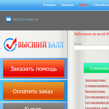
Главная
Заказать
Цены
Способы о
vball5@yandex.ru
Работаем по всей Р
Поиск:
Гуманитар
Авторское право
Административное
Валютное право
Государственное и
Государственное р
Европейское право