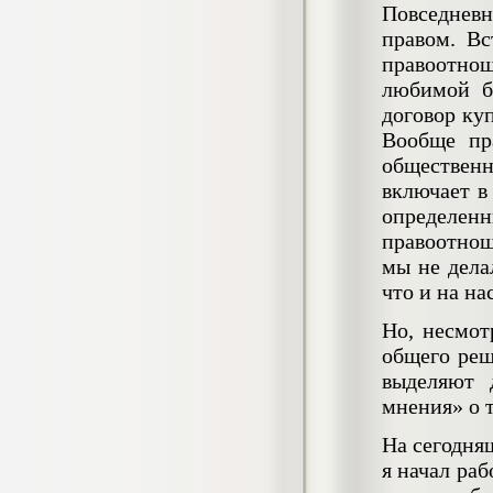
Повседневн
негативных эмоциональных состояний
у сотрудников медицинского центра в
правом. Вс
условиях пандемии COVID-19
правоотнош
Диплом, 2021 г.
Кол-во страниц: 51+прил.
любимой б
Кол-во источников: 77
Цена:
договор ку
2.500
р
Вообще пр
общественн
Диплом Виндикационный иск
включает в
Дипломная работа, 2015
Кол-во страниц: 66
определе
Кол-во источников: 46
Цена:
правоотнош
5.000
р
мы не дела
что и на н
Но, несмот
общего реш
Диплом Возмещение вреда,
выделяют 
причинённого жизни или здоровью
гражданина в гражданском
мнения» о 
законодательстве (СГУПС)
Диплом, 2019 г.
На сегодняш
Кол-во страниц: 61+прил.
Кол-во источников: 50
Цена:
я начал раб