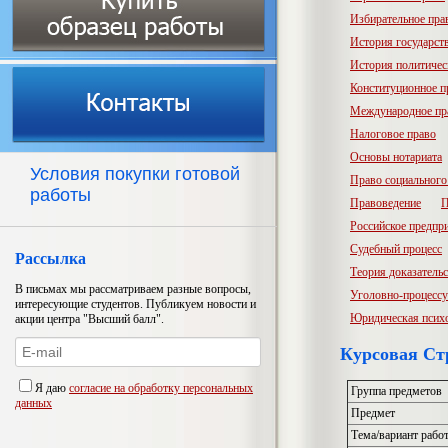
Избирательное пра
История государств
История политичес
Конституционное п
Международное пр
Налоговое право
Основы нотариата
Условия покупки готовой
Право социального
работы
Правоведение
П
Российское предпр
Судебный процесс
Рассылка
Теория доказатель
В письмах мы рассматриваем разные вопросы,
Уголовно-процессу
интересующие студентов. Публикуем новости и
Юридическая псих
акции центра "Высший балл".
Курсовая Ст
Я даю
согласие на обработку персональных
Группа предметов
данных
Предмет
Тема/вариант рабо