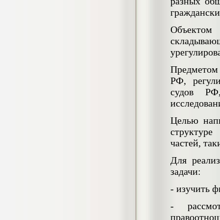
4.550
разных об
р
граждански
Диплом Возмещение вреда,
Объектом
причиненного незаконными действиями
органов дознания предварительного
складываю
следствия, прокуратуры и суда (СГУПС)
урегулиров
Диплом, 2019 г.
Кол-во страниц: 57+прил.
Кол-во источников: 47
Цена:
Предметом 
РФ, регул
4.550
р
судов РФ
исследован
Диплом Комплексный подход к
обеспечению качества жизни пациентов
Целью напи
с бронхиальной астмой в формате
лечебно-диагностической и
структуре
реабилитационно-профилактической
частей, так
деятельности медицинской сестры в
поликлинике
Для реали
Диплом, 2022 г.
Кол-во страниц: 58+прил.
задачи:
Кол-во источников: 29
Цена:
Диплом Криминальная миграция в
2.500
- изучить 
р
Западной Сибири: понятие, современное
состояние, тенденции развития и меры
- рассмо
по ее предупреждению
правоотно
Диплом, 2024 г.