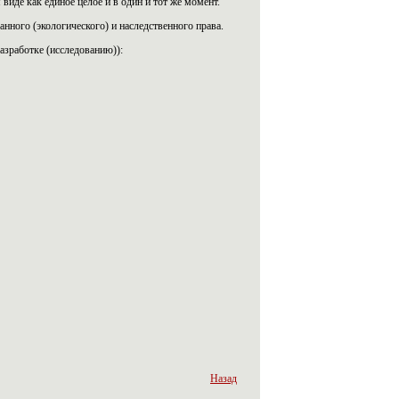
виде как единое целое и в один и тот же момент.
нного (экологического) и наследственного права.
азработке (исследованию)):
Назад