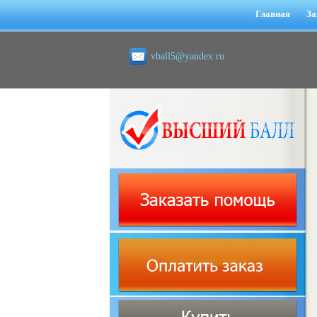
Главная
За
vball5@yandex.ru