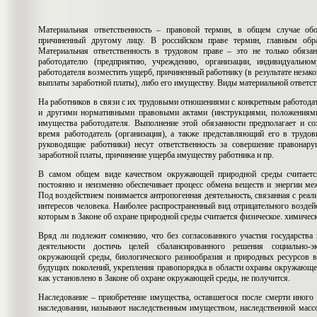
Материальная ответственность – правовой термин, в общем случае об
причиненный другому лицу. В российском праве термин, главным обра
Материальная ответственность в трудовом праве – это не только обяза
работодателю (предприятию, учреждению, организации, индивидуально
работодателя возместить ущерб, причиненный работнику (в результате незак
выплаты заработной платы), либо его имуществу. Виды материальной ответст
На работников в связи с их трудовыми отношениями с конкретным работода
и другими нормативными правовыми актами (инструкциями, положениями 
имущества работодателя. Выполнение этой обязанности предполагает и с
время работодатель (организация), а также представляющий его в трудо
руководящие работники) несут ответственность за совершение правонар
заработной платы, причинение ущерба имуществу работника и пр.
В самом общем виде качеством окружающей природной среды считается 
постоянно и неизменно обеспечивает процесс обмена веществ и энергии ме
Под воздействием понимается антропогенная деятельность, связанная с реа
интересов человека. Наиболее распространенный вид отрицательного возде
которым в Законе об охране природной среды считается физическое. химическ
Вряд ли подлежит сомнению, что без согласованного участия государств
деятельности достичь целей сбалансированного решения социально-э
окружающей среды, биологического разнообразия и природных ресурсов в
будущих поколений, укрепления правопорядка в области охраны окружающей
как установлено в Законе об охране окружающей среды, не получится.
Наследование – приобретение имущества, оставшегося после смерти иного 
наследовании, называют наследственным имуществом, наследственной массо