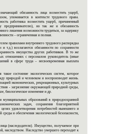
означающий обязанность лица возместить ущерб,
зом, упоминается в контексте трудового права.
нность работника возместить ущерб, причиненный
му предпринимателю), но так же и обязанность
онного лишения возможности трудиться, за задержку
венности – ограниченная и полная.
телем правилами внутреннего трудового распорядка
и т.д.) возлагаются обязанности по сохранности
охранность имущества других работников. В то же
вых отношениях с персоналом руководитель (иные
ушений в сфере труда – несвоевременная выплата
такое состояние экологических систем, которое
жду природой и человеком и воспроизводит жизнь.
лизацией экономических, рекреационных, культурных
йствия - загрязнение окружающей природной среды,
ое, биологическое изменение и др.
а и муниципальных образований в природоохранной
кономических задач, сохранения благоприятной
 целях удовлетворения потребностей нынешнего и
 среды и обеспечения экологической безопасности,
лица (наследодателя). Имущество, получаемое при
й, наследством. Наследство умершего переходит к