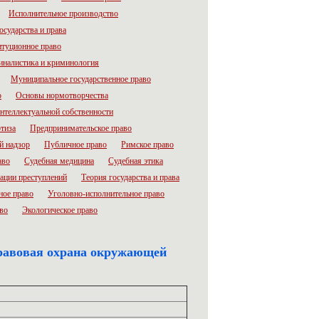
Исполнительное производство
осударства и права
итуционное право
налистика и криминология
Муниципальное государственное право
о
Основы нормотворчества
нтеллектуальной собственности
тиза
Предпринимательское право
й надзор
Публичное право
Римское право
аво
Судебная медицина
Судебная этика
ации преступлений
Теория государства и права
ное право
Уголовно-исполнительное право
во
Экологическое право
правовая охрана окружающей