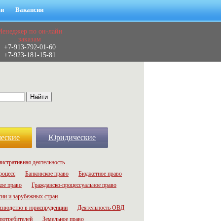
ьи
Вакансии
Менеджер по он-лайн
заказам
+7-913-792-01-60
+7-923-181-15-81
еские
Юридические
истративная деятельность
роцесс
Банковское право
Бюджетное право
ое право
Гражданско-процессуальное право
сии и зарубежных стран
зводство в юриспруденции
Деятельность ОВД
потребителей
Земельное право