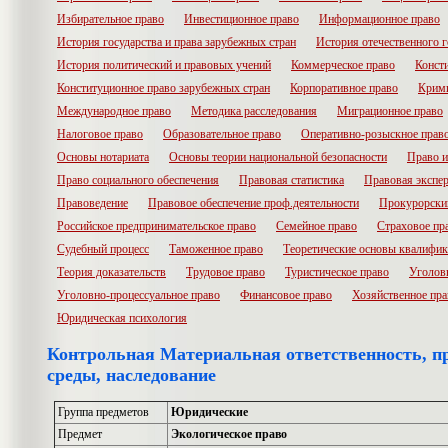
Избирательное право
Инвестиционное право
Информационное право
История государства и права зарубежных стран
История отечественного г
История политический и правовых учений
Коммерческое право
Конст
Конституционное право зарубежных стран
Корпоративное право
Крими
Международное право
Методика расследования
Миграционное право
Налоговое право
Образовательное право
Оперативно-розыскное прав
Основы нотариата
Основы теории национальной безопасности
Право и
Право социального обеспечения
Правовая статистика
Правовая экспер
Правоведение
Правовое обеспечение проф.деятельности
Прокурорски
Российское предпринимательское право
Семейное право
Страховое пр
Судебный процесс
Таможенное право
Теоретические основы квалифик
Теория доказательств
Трудовое право
Туристическое право
Уголов
Уголовно-процессуальное право
Финансовое право
Хозяйственное пра
Юридическая психология
Контрольная Материальная ответственность, 
среды, наследование
Группа предметов
Юридические
Предмет
Экологическое право