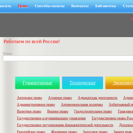
казать
Цены
Способы оплаты
Контакты
Библиотека
Стат
Работаем по всей России!
Поиск:
Гуманитарные
Технические
Экономич
Авторское право
Аграрное право
Адвокатская деятельность
Админ
Административное право
Антимонопольная политика
Арбитражный п
Валютное право
Вещное право
Градостроительное право
Гражданск
Государственное и муниципальное управление
Государственное право Рос
Государственное регулирование фармацевтической деятельности
Делопрои
Европейское право
Жилищное право
Залоговое право
Защита прав 