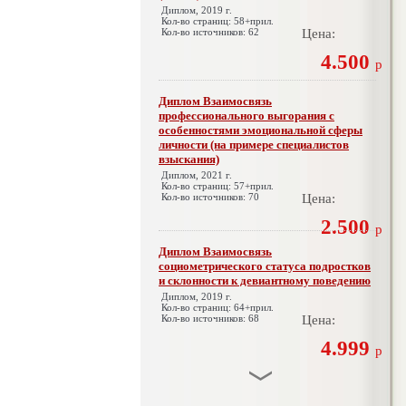
Диплом, 2019 г.
Кол-во страниц: 58+прил.
Кол-во источников: 62
Цена:
4.500
р
Диплом Взаимосвязь
профессионального выгорания с
особенностями эмоциональной сферы
личности (на примере специалистов
взыскания)
Диплом, 2021 г.
Кол-во страниц: 57+прил.
Кол-во источников: 70
Цена:
2.500
р
Диплом Взаимосвязь
социометрического статуса подростков
и склонности к девиантному поведению
Диплом, 2019 г.
Кол-во страниц: 64+прил.
Кол-во источников: 68
Цена:
4.999
р
Диплом Взаимосвязь эмпатии и