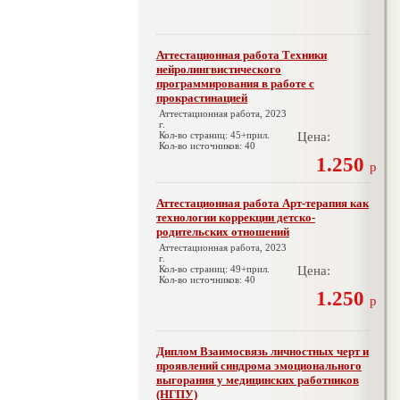
Аттестационная работа Техники
нейролингвистического
программирования в работе с
прокрастинацией
Аттестационная работа, 2023
г.
Кол-во страниц: 45+прил.
Цена:
Кол-во источников: 40
1.250
р
Аттестационная работа Арт-терапия как
технологии коррекции детско-
родительских отношений
Аттестационная работа, 2023
г.
Кол-во страниц: 49+прил.
Цена:
Кол-во источников: 40
1.250
р
Диплом Взаимосвязь личностных черт и
проявлений синдрома эмоционального
выгорания у медицинских работников
(НГПУ)