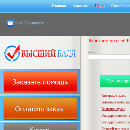
Главная
Заказать
Цены
Способы о
vball5@yandex.ru
Работаем по всей Р
Поиск:
Гуманитар
Авторское право
Административное
Валютное право
Государственное и
Государственное р
Европейское право