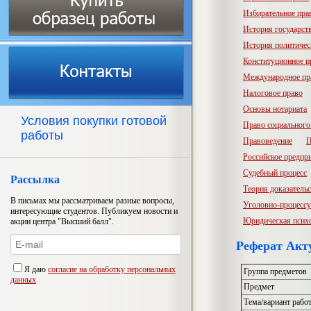
Избирательное пра
История государств
История политичес
Конституционное п
Международное пр
Налоговое право
Основы нотариата
Условия покупки готовой
Право социального
работы
Правоведение
П
Российское предпр
Судебный процесс
Рассылка
Теория доказатель
В письмах мы рассматриваем разные вопросы,
Уголовно-процессу
интересующие студентов. Публикуем новости и
Юридическая псих
акции центра "Высший балл".
Реферат Акт
Я даю
согласие на обработку персональных
Группа предметов
данных
Предмет
Тема/вариант рабо