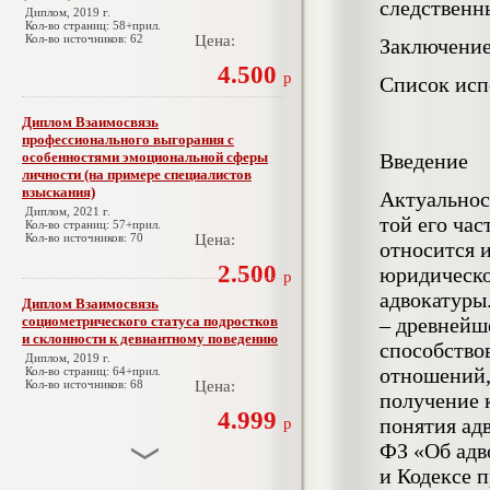
следственн
Диплом, 2019 г.
Кол-во страниц: 58+прил.
Кол-во источников: 62
Цена:
Заключени
4.500
р
Список исп
Диплом Взаимосвязь
профессионального выгорания с
особенностями эмоциональной сферы
Введение
личности (на примере специалистов
взыскания)
Актуальнос
Диплом, 2021 г.
той его час
Кол-во страниц: 57+прил.
Кол-во источников: 70
Цена:
относится 
2.500
юридическо
р
адвокатуры
Диплом Взаимосвязь
социометрического статуса подростков
– древнейш
и склонности к девиантному поведению
способство
Диплом, 2019 г.
отношений,
Кол-во страниц: 64+прил.
Кол-во источников: 68
Цена:
получение 
4.999
понятия адв
р
ФЗ «Об адв
и Кодексе 
Диплом Взаимосвязь эмпатии и