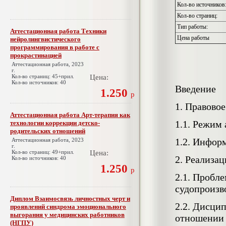
Кол-во источников
Кол-во страниц:
Тип работы:
Аттестационная работа Техники
Цена работы
нейролингвистического
программирования в работе с
прокрастинацией
Аттестационная работа, 2023
г.
Кол-во страниц: 45+прил.
Цена:
Кол-во источников: 40
Введение
1.250
р
1. Правово
Аттестационная работа Арт-терапия как
1.1. Режим
технологии коррекции детско-
родительских отношений
1.2. Инфор
Аттестационная работа, 2023
г.
Кол-во страниц: 49+прил.
Цена:
2. Реализа
Кол-во источников: 40
1.250
р
2.1. Пробл
судопроизв
Диплом Взаимосвязь личностных черт и
2.2. Дисци
проявлений синдрома эмоционального
выгорания у медицинских работников
отношении 
(НГПУ)