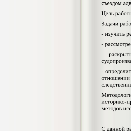
съездом адв
негативных эмоциональных состояний
у сотрудников медицинского центра в
Цель работ
условиях пандемии COVID-19
Диплом, 2021 г.
Кол-во страниц: 51+прил.
Задачи раб
Кол-во источников: 77
Цена:
- изучить 
2.500
р
- рассмотр
Диплом Виндикационный иск
Дипломная работа, 2015
- раскрыт
Кол-во страниц: 66
Кол-во источников: 46
Цена:
судопроизв
5.000
р
- определи
отношении 
следственн
Методолог
Диплом Возмещение вреда,
причинённого жизни или здоровью
историко-
гражданина в гражданском
методов ис
законодательстве (СГУПС)
Диплом, 2019 г.
Кол-во страниц: 61+прил.
Кол-во источников: 50
Цена:
С данной р