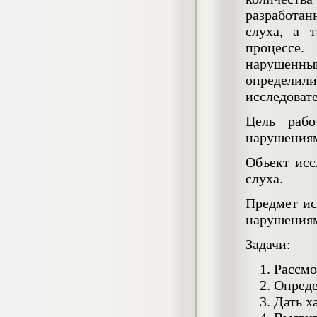
4.550
р
разработан
слуха, а 
Диплом Возмещение вреда,
причиненного незаконными действиями
процессе.
органов дознания предварительного
нарушенны
следствия, прокуратуры и суда (СГУПС)
определил
Диплом, 2019 г.
Кол-во страниц: 57+прил.
исследоват
Кол-во источников: 47
Цена:
4.550
Цель рабо
р
нарушениям
Диплом Комплексный подход к
Объект исс
обеспечению качества жизни пациентов
с бронхиальной астмой в формате
слуха.
лечебно-диагностической и
реабилитационно-профилактической
Предмет ис
деятельности медицинской сестры в
нарушениям
поликлинике
Диплом, 2022 г.
Кол-во страниц: 58+прил.
Задачи:
Кол-во источников: 29
Цена:
Рассмо
Диплом Криминальная миграция в
2.500
р
Западной Сибири: понятие, современное
Опреде
состояние, тенденции развития и меры
Дать х
по ее предупреждению
Диплом, 2024 г.