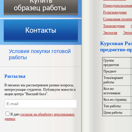
Природопользован
Религиоведение
Социальная полити
Товароведение
Экология
Энто
Курсовая Раз
предметно-п
Условия покупки готовой
работы
Группа
предметов
Предмет
Рассылка
Тема/вариант
работы
В письмах мы рассматриваем разные вопросы,
Кол-во
интересующие студентов. Публикуем новости и
источников:
акции центра "Высший балл".
Кол-во страниц:
Тип работы:
Цена работы
Я даю
согласие на обработку персональных
данных