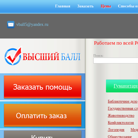
Главная
Заказать
Цены
Способы о
vball5@yandex.ru
Работаем по всей Р
Поиск:
Гуманитар
Библиотечное дело
Государственная с
Животноводство
Конфликтология
Логопедия
Мед
Обществозание