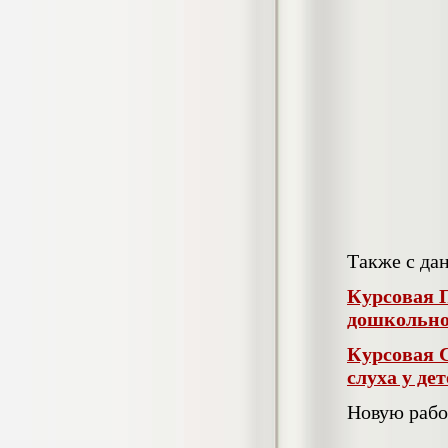
гостеприимства (на материалах
гостиницы или иного средства
размещения)
Диплом, 2023 г.+през.+доклад
Кол-во страниц: 69
Кол-во источников: 42
Цена:
2.900
р
Диплом Организация работы городских
(районных) управлений ПФ РФ
Диплом, 2020 г.
Кол-во страниц: 42
Кол-во источников: 28
Цена:
2.900
р
Также с да
Курсовая 
Диплом Особенности взаимосвязи
дошкольно
стресса и нервно-психического
напряжения у групп в возрасте 18-25 и
Курсовая 
26-35 лет при сдаче экзаменов в
слуха у дет
автошколе
Диплом, 2023 г.
Кол-во страниц: 50+прил.
Новую рабо
Кол-во источников: 44
Цена: