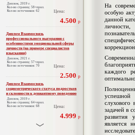
Диплом, 2019 г.
На соврем
Кол-во страниц: 58+прил.
Кол-во источников: 62
Цена:
особую акт
данной кат
4.500
р
личности,
познават
Диплом Взаимосвязь
профессионального выгорания с
специфиче
особенностями эмоциональной сферы
коррекцион
личности (на примере специалистов
взыскания)
Современна
Диплом, 2021 г.
Кол-во страниц: 57+прил.
благоприят
Кол-во источников: 70
Цена:
каждого р
2.500
р
оптимально
Диплом Взаимосвязь
Полноценны
социометрического статуса подростков
и склонности к девиантному поведению
успешной 
Диплом, 2019 г.
слухового 
Кол-во страниц: 64+прил.
Кол-во источников: 68
Цена:
задачей в 
4.999
развития 
р
является 
исследоват
Диплом Взаимосвязь эмпатии и