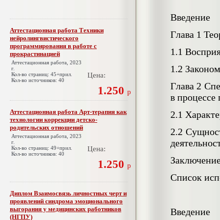
Введение
Аттестационная работа Техники
Глава 1 Тео
нейролингвистического
программирования в работе с
1.1 Воспри
прокрастинацией
Аттестационная работа, 2023
1.2 Законом
г.
Кол-во страниц: 45+прил.
Цена:
Кол-во источников: 40
Глава 2 Сп
1.250
р
в процессе
Аттестационная работа Арт-терапия как
2.1 Характе
технологии коррекции детско-
родительских отношений
2.2 Сущнос
Аттестационная работа, 2023
деятельнос
г.
Кол-во страниц: 49+прил.
Цена:
Кол-во источников: 40
Заключени
1.250
р
Список исп
Диплом Взаимосвязь личностных черт и
проявлений синдрома эмоционального
выгорания у медицинских работников
Введение
(НГПУ)