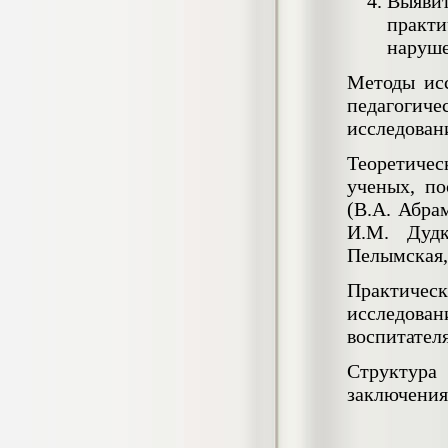
Выявит
Кол-во страниц: 73+прил.
Кол-во источников: 108
Цена:
практи
наруше
4.500
р
Методы исс
Диплом Личность Григория Распутина в
педагогиче
мемуарах современников
исследован
Диплом, 2024 г.
Кол-во страниц: 61
Кол-во источников: 46
Цена:
Теоретичес
2.900
ученых, по
р
(В.А. Абрам
И.М. Дудк
Пелымская,
Диплом Меры социально-правовой
защиты женщин, имеющих детей
Практическ
Диплом, 2020 г.
Кол-во страниц: 46+прил.
исследова
Кол-во источников: 37
Цена:
воспитател
3.999
р
Структура
заключения
Диплом Организация деятельности
малых предприятий индустрии