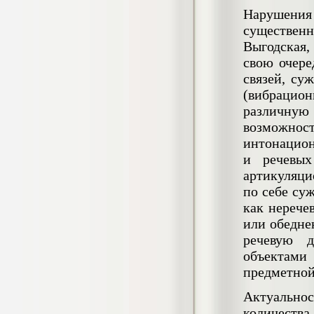
негативных эмоциональных состояний
Нарушени
у сотрудников медицинского центра в
существен
условиях пандемии COVID-19
Диплом, 2021 г.
Выгодская,
Кол-во страниц: 51+прил.
свою очере
Кол-во источников: 77
Цена:
связей, су
2.500
р
(вибрацио
различную
Диплом Виндикационный иск
возможност
Дипломная работа, 2015
Кол-во страниц: 66
интонацион
Кол-во источников: 46
Цена:
и речевых
5.000
р
артикуляци
по себе су
как нерече
или обедне
Диплом Возмещение вреда,
речевую д
причинённого жизни или здоровью
гражданина в гражданском
объектами 
законодательстве (СГУПС)
предметной
Диплом, 2019 г.
Кол-во страниц: 61+прил.
Кол-во источников: 50
Цена:
Актуальнос
количест