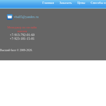
негативных эмоциональных состояний
Главная
Заказать
Цены
Способы о
у сотрудников медицинского центра в
условиях пандемии COVID-19
Диплом, 2021 г.
vball5@yandex.ru
Кол-во страниц: 51+прил.
Кол-во источников: 77
Цена:
2.500
Менеджер по он-лайн
р
заказам
+7-913-792-01-60
Диплом Виндикационный иск
+7-923-181-15-81
Дипломная работа, 2015
Кол-во страниц: 66
Кол-во источников: 46
Цена:
Высший балл © 2009-2026.
5.000
р
Диплом Возмещение вреда,
причинённого жизни или здоровью
гражданина в гражданском
законодательстве (СГУПС)
Диплом, 2019 г.
Кол-во страниц: 61+прил.
Кол-во источников: 50
Цена: