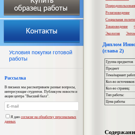
Природопользован
Религиоведение
Социальная полити
Товароведение
Экология
Энто
Диплом Инно
(глава 2)
Условия покупки готовой
работы
Группа предметов
Предмет
Тема/вариант рабо
Рассылка
Кол-во источников
В письмах мы рассматриваем разные вопросы,
Кол-во страниц:
интересующие студентов. Публикуем новости и
Тип работы:
акции центра "Высший балл".
Цена работы
Я даю
согласие на обработку персональных
данных
Содержани