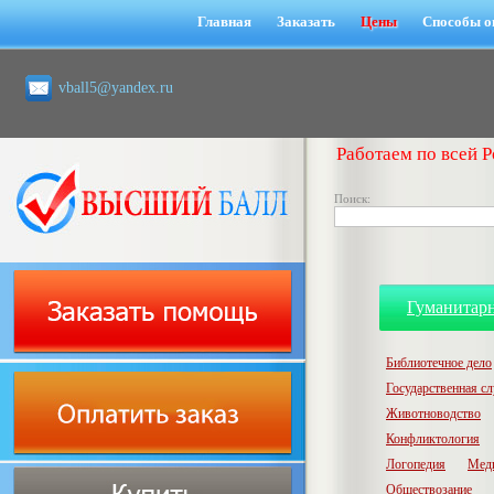
Главная
Заказать
Цены
Способы о
vball5@yandex.ru
Работаем по всей Р
Поиск:
Гуманитар
Библиотечное дело
Государственная с
Животноводство
Конфликтология
Логопедия
Мед
Обществозание