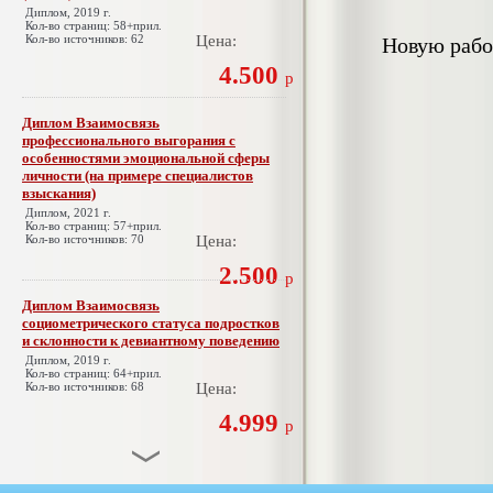
Диплом, 2019 г.
Кол-во страниц: 58+прил.
Кол-во источников: 62
Цена:
Новую рабо
4.500
р
Диплом Взаимосвязь
профессионального выгорания с
особенностями эмоциональной сферы
личности (на примере специалистов
взыскания)
Диплом, 2021 г.
Кол-во страниц: 57+прил.
Кол-во источников: 70
Цена:
2.500
р
Диплом Взаимосвязь
социометрического статуса подростков
и склонности к девиантному поведению
Диплом, 2019 г.
Кол-во страниц: 64+прил.
Кол-во источников: 68
Цена:
4.999
р
Диплом Взаимосвязь эмпатии и