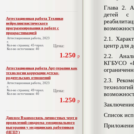
Глава 2. 
детей с 
Аттестационная работа Техники
реабилита
нейролингвистического
возможнос
программирования в работе с
прокрастинацией
2.1. Хара
Аттестационная работа, 2023
г.
центр для 
Кол-во страниц: 45+прил.
Цена:
Кол-во источников: 40
1.250
2.2. Анал
р
КГБУСО «К
Аттестационная работа Арт-терапия как
ограничен
технологии коррекции детско-
родительских отношений
2.3. Реко
Аттестационная работа, 2023
технолог
г.
Кол-во страниц: 49+прил.
Цена:
возможнос
Кол-во источников: 40
1.250
р
Заключени
Список исп
Диплом Взаимосвязь личностных черт и
проявлений синдрома эмоционального
Приложени
выгорания у медицинских работников
(НГПУ)