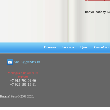
негативных эмоциональных состояний
у сотрудников медицинского центра в
условиях пандемии COVID-19
Новую работу м
Диплом, 2021 г.
Кол-во страниц: 51+прил.
Кол-во источников: 77
Цена:
2.500
р
Диплом Виндикационный иск
Дипломная работа, 2015
Кол-во страниц: 66
Главная
Заказать
Цены
Способы о
Кол-во источников: 46
Цена:
5.000
р
vball5@yandex.ru
Менеджер по он-лайн
заказам
Диплом Возмещение вреда,
+7-913-792-01-60
причинённого жизни или здоровью
+7-923-181-15-81
гражданина в гражданском
законодательстве (СГУПС)
Высший балл © 2009-2026.
Диплом, 2019 г.
Кол-во страниц: 61+прил.
Кол-во источников: 50
Цена: