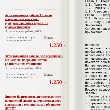
Глава 1. Теоре
1.1. Понятие, 
1.2. Понятие и
1.3. Агрессия,
Аттестационная работа Техники
Глава 2. Экспе
2.1. Методы и 
нейролингвистического
2.2. Результат
программирования в работе с
Заключение
прокрастинацией
Список использ
Аттестационная работа, 2023
Приложение 
г.
Кол-во страниц: 45+прил.
Цена:
Кол-во источников: 40
1.250
Введение
р
Агрессивность 
необходимые дл
Агрессивное по
Аттестационная работа Арт-терапия как
функционирован
технологии коррекции детско-
помогает защит
родительских отношений
Но при чрезмер
Аттестационная работа, 2023
Агрессивность 
г.
не снижается, 
Кол-во страниц: 49+прил.
Цена:
стоящих сегодн
Кол-во источников: 40
эмоциональных 
1.250
р
Цель работы – 
Объект исследо
Предмет исслед
Задачи:
Диплом Взаимосвязь личностных черт и
- Рассмотреть 
- Рассмотреть 
проявлений синдрома эмоционального
- Определить о
выгорания у медицинских работников
- Провести экс
(НГПУ)