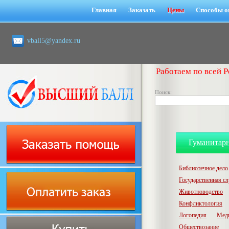
Главная
Заказать
Цены
Способы о
vball5@yandex.ru
Работаем по всей Р
Поиск:
Гуманитар
Библиотечное дело
Государственная с
Животноводство
Конфликтология
Логопедия
Мед
Обществозание