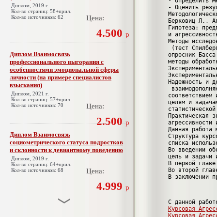
- Определить м
Диплом, 2019 г.
- Оценить резу
Кол-во страниц: 58+прил.
Методологическ
Кол-во источников: 62
Цена:
Берковиц Л., А
Гипотеза: пред
4.500
р
и агрессивност
Методы исследо
 (тест Спилбер
Диплом Взаимосвязь
опросник Басса
профессионального выгорания с
методы обработ
Эксперименталь
особенностями эмоциональной сферы
Эксперименталь
личности (на примере специалистов
Надежность и д
взыскания)
 взаимодополня
Диплом, 2021 г.
соответствием 
Кол-во страниц: 57+прил.
целям и задача
Кол-во источников: 70
Цена:
статистической
Практическая з
2.500
р
агрессивности 
Данная работа 
Диплом Взаимосвязь
Структура курс
социометрического статуса подростков
списка использ
и склонности к девиантному поведению
Во введении об
цель и задачи 
Диплом, 2019 г.
В первой главе
Кол-во страниц: 64+прил.
Во второй глав
Кол-во источников: 68
Цена:
В заключении п
4.999
р
С данной работ
Курсовая Агрес
Диплом Взаимосвязь эмпатии и
Курсовая Агрес