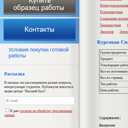
Природопользован
Религиоведение
Социальная полити
Товароведение
Экология
Энто
Курсовая Св
Условия покупки готовой
Группа предметов
работы
Предмет
Тема/вариант рабо
Кол-во источников
Рассылка
Кол-во страниц:
В письмах мы рассматриваем разные вопросы,
Тип работы:
интересующие студентов. Публикуем новости и
Цена работы
акции центра "Высший балл".
Я даю
согласие на обработку персональных
данных
Содержание:
Введение