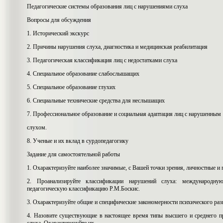
Педагогические системы образования лиц с нарушениями слуха
Вопросы для обсуждения
1. Исторический экскурс
2. Причины нарушения слуха, диагностика и медицинская реабилитация
3. Педагогическая классификация лиц с недостатками слуха
4. Специальное образование слабослышащих
5. Специальное образование глухих
6. Специальные технические средства для неслышащих
7. Профессиональное образование и социальная адаптация лиц с нарушенным
слухом.
8. Ученые и их вклад в сурдопедагогику
Задание для самостоятельной работы
1. Охарактеризуйте наиболее значимые, с Вашей точки зрения, личностные и
2. Проанализируйте классификации нарушений слуха: международну
педагогическую классификацию Р.М.Боскис.
3. Охарактеризуйте общие и специфические закономерности психического ра
4. Назовите существующие в настоящее время типы высшего и среднего п