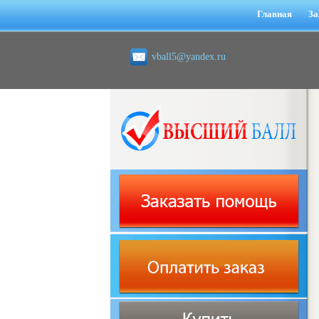
Главная
За
vball5@yandex.ru