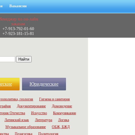
ьи
Вакансии
Менеджер по он-лайн
заказам
+7-913-792-01-60
+7-923-181-15-81
еские
Юридические
геополитика, геология
Гигиена и санитария
графия
Документирование
Домоведение
тория Отечества
Искусство
Коммуникации
Латинский язык
Литература
Логика
Музыкальное образование
ОБЖ, БЖД
арства
Педагогика
Политология