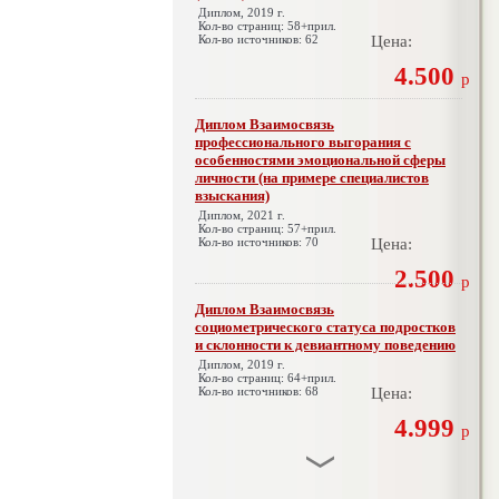
Диплом, 2019 г.
Кол-во страниц: 58+прил.
Кол-во источников: 62
Цена:
4.500
р
Диплом Взаимосвязь
профессионального выгорания с
особенностями эмоциональной сферы
личности (на примере специалистов
взыскания)
Диплом, 2021 г.
Кол-во страниц: 57+прил.
Кол-во источников: 70
Цена:
2.500
р
Диплом Взаимосвязь
социометрического статуса подростков
и склонности к девиантному поведению
Диплом, 2019 г.
Кол-во страниц: 64+прил.
Кол-во источников: 68
Цена:
4.999
р
Диплом Взаимосвязь эмпатии и