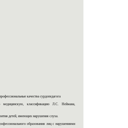
 профессиональные качества сурдопедагога
ю медицинскую, классификацию Л.С. Неймана,
звития детей, имеющих нарушения слуха.
рофессионального образования лиц с нарушениями