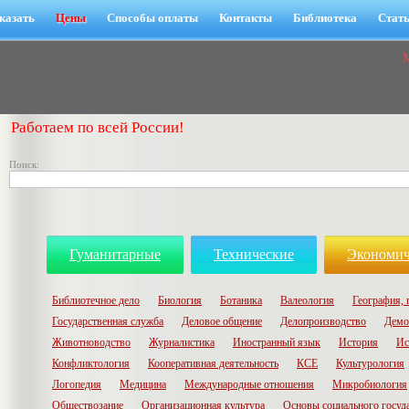
казать
Цены
Способы оплаты
Контакты
Библиотека
Стат
Работаем по всей России!
Поиск:
Гуманитарные
Технические
Экономич
Библиотечное дело
Биология
Ботаника
Валеология
География, 
Государственная служба
Деловое общение
Делопроизводство
Демо
Животноводство
Журналистика
Иностранный язык
История
Ис
Конфликтология
Кооперативная деятельность
КСЕ
Культурология
Логопедия
Медицина
Международные отношения
Микробиология
Обществозание
Организационная культура
Основы социального госуд