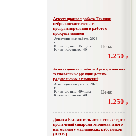
Аттестационная работа Техники
нейролингвистического
программирования в работе с
прокрастинацией
Аттестационная работа, 2023
г.
Кол-во страниц: 45+прил.
Цена:
Кол-во источников: 40
1.250
р
Аттестационная работа Арт-терапия как
технологии коррекции детско-
родительских отношений
Аттестационная работа, 2023
г.
Кол-во страниц: 49+прил.
Цена:
Кол-во источников: 40
1.250
р
Диплом Взаимосвязь личностных черт и
проявлений синдрома эмоционального
выгорания у медицинских работников
(НГПУ)