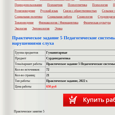
Природопользование
Психиатрия
Психогенетика
Психология
П
Религиоведение
Русский язык
Связи с общественностью
Сельское 
Социальная политика
Социальная работа
Социология
Сурдопедаго
Товароведение
Фармакология / Фармацевтика
Физическая культура
Экология
Энтомология
Этика
Практическое задание 5 Педагогические системы
нарушениями слуха
Группа предметов
Гуманитарные
Предмет
Сурдопедагогика
Тема/вариант работы
Практическое задание 5 Педагогические систем
Кол-во источников:
72
Кол-во страниц:
21
Тип работы:
Практическое задание, 2022 г.
Цена работы
650 руб
Практическое занятие 5