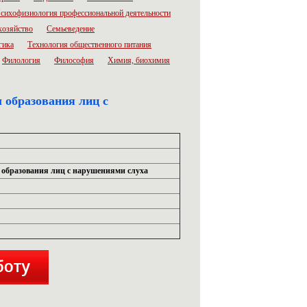
сихофизиология профессиональной деятельности
хозяйство
Семьеведение
гика
Технология общественного питания
Филология
Философия
Химия, биохимия
 образования лиц с
ы образования лиц с нарушениями слуха