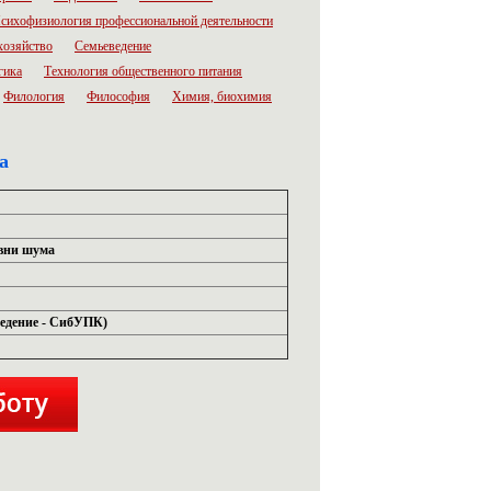
сихофизиология профессиональной деятельности
хозяйство
Семьеведение
гика
Технология общественного питания
Филология
Философия
Химия, биохимия
а
овни шума
аведение - СибУПК)