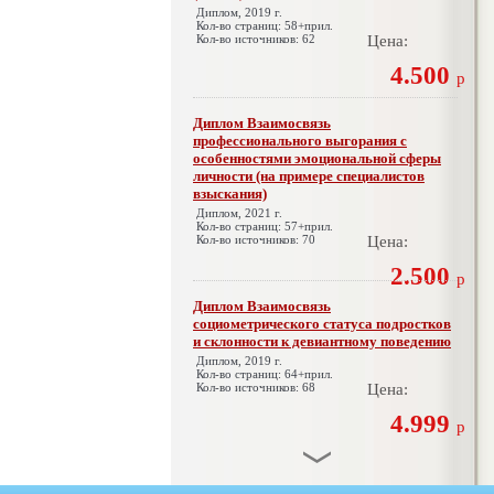
Диплом, 2019 г.
Кол-во страниц: 58+прил.
Кол-во источников: 62
Цена:
4.500
р
Диплом Взаимосвязь
профессионального выгорания с
особенностями эмоциональной сферы
личности (на примере специалистов
взыскания)
Диплом, 2021 г.
Кол-во страниц: 57+прил.
Кол-во источников: 70
Цена:
2.500
р
Диплом Взаимосвязь
социометрического статуса подростков
и склонности к девиантному поведению
Диплом, 2019 г.
Кол-во страниц: 64+прил.
Кол-во источников: 68
Цена:
4.999
р
Диплом Взаимосвязь эмпатии и