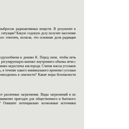
выбросом радиоактивных веществ. В результате в
й ситуации? Какую годовую дозу получит население
ос ответить, полагая, что основная доля радиации
здухообмена в домике K. Перед сном, чтобы печь
, регулирующую контакт внутреннего объема печи с
виях недостатка кислорода. Считая массы угольков
, в течение какого минимального времени t угольки
находились в опасности? Какие меры безопасности
т различные загрязнения. Виды загрязнений и их
 наименее пригоден для общественного и бытового
у? Опишите потенциально возможные источники