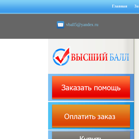
Главная
За
vball5@yandex.ru