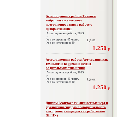
Аттестационная работа Техники
нейролингвистического
программирования в работе с
прокрастинацией
Аттестационная работа, 2023
г.
Кол-во страниц: 45+прил.
Цена:
Кол-во источников: 40
1.250
р
Аттестационная работа Арт-терапия как
технологии коррекции детско-
родительских отношений
Аттестационная работа, 2023
г.
Кол-во страниц: 49+прил.
Цена:
Кол-во источников: 40
1.250
р
Диплом Взаимосвязь личностных черт и
проявлений синдрома эмоционального
выгорания у медицинских работников
(НГПУ)