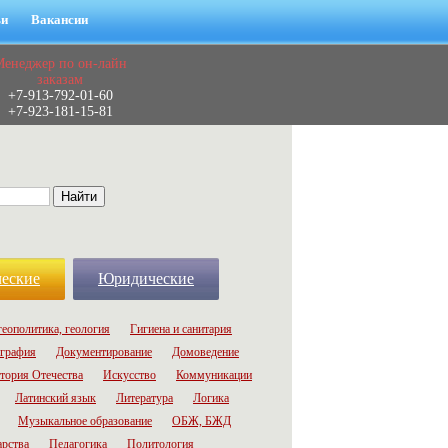
ьи
Вакансии
Менеджер по он-лайн
заказам
+7-913-792-01-60
+7-923-181-15-81
еские
Юридические
геополитика, геология
Гигиена и санитария
графия
Документирование
Домоведение
тория Отечества
Искусство
Коммуникации
Латинский язык
Литература
Логика
Музыкальное образование
ОБЖ, БЖД
арства
Педагогика
Политология