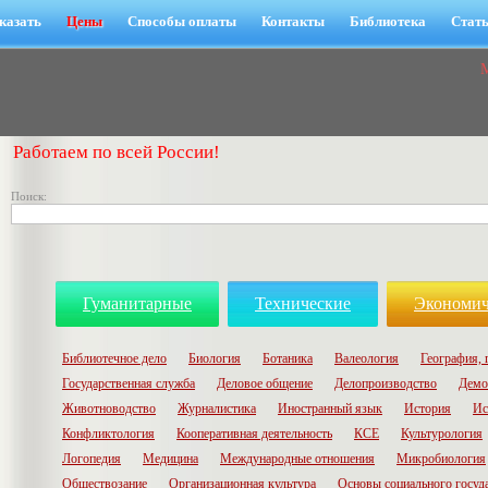
казать
Цены
Способы оплаты
Контакты
Библиотека
Стат
Работаем по всей России!
Поиск:
Гуманитарные
Технические
Экономич
Библиотечное дело
Биология
Ботаника
Валеология
География, 
Государственная служба
Деловое общение
Делопроизводство
Демо
Животноводство
Журналистика
Иностранный язык
История
Ис
Конфликтология
Кооперативная деятельность
КСЕ
Культурология
Логопедия
Медицина
Международные отношения
Микробиология
Обществозание
Организационная культура
Основы социального госуд