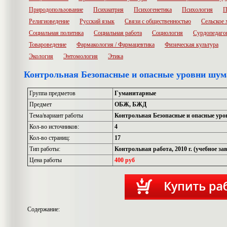
Природопользование
Психиатрия
Психогенетика
Психология
П
Религиоведение
Русский язык
Связи с общественностью
Сельское 
Социальная политика
Социальная работа
Социология
Сурдопедаго
Товароведение
Фармакология / Фармацевтика
Физическая культура
Экология
Энтомология
Этика
Контрольная Безопасные и опасные уровни шум
Группа предметов
Гуманитарные
Предмет
ОБЖ, БЖД
Тема/вариант работы
Контрольная Безопасные и опасные ур
Кол-во источников:
4
Кол-во страниц:
17
Тип работы:
Контрольная работа, 2010 г. (учебное з
Цена работы
400 руб
Содержание: