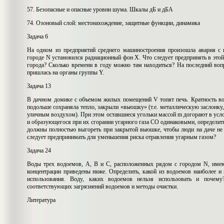
57. Безопасные и опасные уровни шума. Шкалы дБ и дБА
74. Озоновый слой: местонахождение, защитные функции, динамика
Задача 6
На одном из предприятий среднего машиностроения произошла авария с 
городе N установился радиационный фон Х. Что следует предпринять в это
города? Сколько времени в году можно там находиться? На последний вопр
пришлась на органы группы Y.
Задача 13
В дачном домике с объемом жилых помещений V топят печь. Кратность во
подольше сохраняла тепло, закрыли «вьюшку» (т.е. металлическую заслонку
уличным воздухом). При этом оставшиеся угольки массой m догорают в усло
и образующегося при их сгорании угарного газа СО одинаковыми, определить
должны полностью выгореть при закрытой вьюшке, чтобы люди на даче не 
следует предпринимать для уменьшения риска отравления угарным газом?
Задача 24
Воды трех водоемов, А, В и С, расположенных рядом с городом N, имею
концентрации приведены ниже. Определить, какой из водоемов наиболее и
использования. Воду, каких водоемов нельзя использовать и почем
соответствующих загрязнений водоемов и методы очистки.
Литература