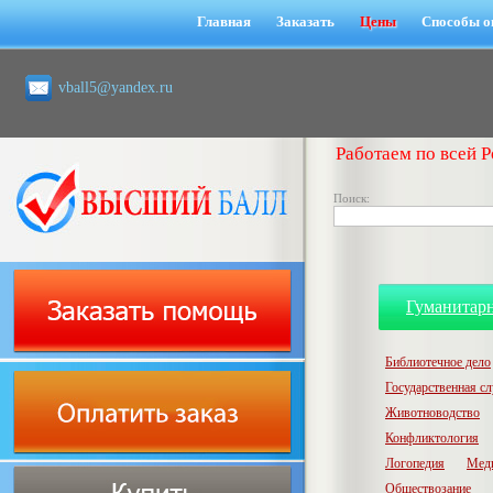
Главная
Заказать
Цены
Способы о
vball5@yandex.ru
Работаем по всей Р
Поиск:
Гуманитар
Библиотечное дело
Государственная с
Животноводство
Конфликтология
Логопедия
Мед
Обществозание