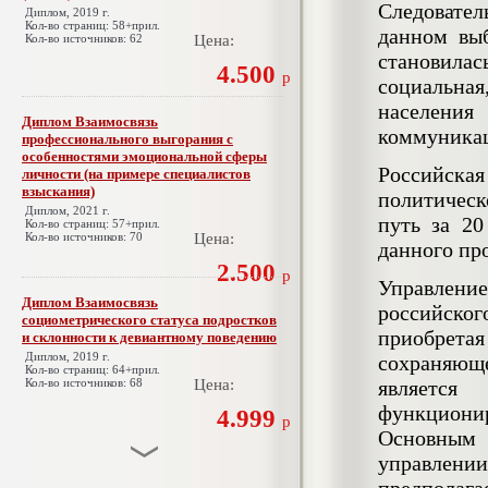
Следовате
Диплом, 2019 г.
Кол-во страниц: 58+прил.
данном вы
Кол-во источников: 62
Цена:
становилас
4.500
р
социальная
населения
Диплом Взаимосвязь
коммуникац
профессионального выгорания с
особенностями эмоциональной сферы
Российска
личности (на примере специалистов
взыскания)
политичес
Диплом, 2021 г.
путь за 20
Кол-во страниц: 57+прил.
Кол-во источников: 70
Цена:
данного пр
2.500
р
Управлени
Диплом Взаимосвязь
российско
социометрического статуса подростков
приобрета
и склонности к девиантному поведению
Диплом, 2019 г.
сохраняющ
Кол-во страниц: 64+прил.
Кол-во источников: 68
Цена:
является 
функциони
4.999
р
Основным 
управлен
Диплом Взаимосвязь эмпатии и