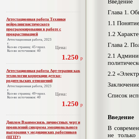
Введение
Глава 1. О
Аттестационная работа Техники
1.1 Поняти
нейролингвистического
программирования в работе с
1.2 Характ
прокрастинацией
Аттестационная работа, 2023
г.
Глава 2. П
Кол-во страниц: 45+прил.
Цена:
Кол-во источников: 40
2.1 Админи
1.250
р
политичес
Аттестационная работа Арт-терапия как
2.2 «Элект
технологии коррекции детско-
родительских отношений
Заключени
Аттестационная работа, 2023
г.
Кол-во страниц: 49+прил.
Цена:
Список исп
Кол-во источников: 40
1.250
р
Введение
Диплом Взаимосвязь личностных черт и
В современ
проявлений синдрома эмоционального
выгорания у медицинских работников
не только
(НГПУ)