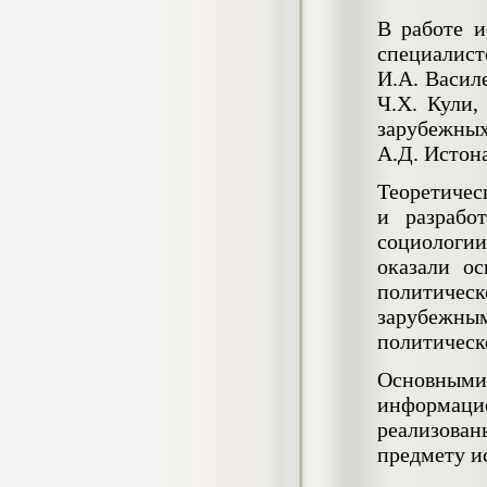
4.550
р
В работе и
Диплом Возмещение вреда,
специалис
причиненного незаконными действиями
И.А. Василе
органов дознания предварительного
Ч.Х. Кули,
следствия, прокуратуры и суда (СГУПС)
Диплом, 2019 г.
зарубежных
Кол-во страниц: 57+прил.
Кол-во источников: 47
Цена:
А.Д. Истона
4.550
р
Теоретичес
и разрабо
Диплом Комплексный подход к
социологи
обеспечению качества жизни пациентов
оказали о
с бронхиальной астмой в формате
лечебно-диагностической и
политичес
реабилитационно-профилактической
зарубежн
деятельности медицинской сестры в
поликлинике
политическ
Диплом, 2022 г.
Кол-во страниц: 58+прил.
Основными
Кол-во источников: 29
Цена:
информацио
Диплом Криминальная миграция в
2.500
р
реализова
Западной Сибири: понятие, современное
состояние, тенденции развития и меры
предмету и
по ее предупреждению
Диплом, 2024 г.