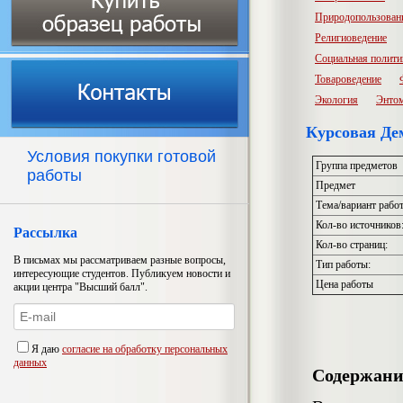
Природопользован
Религиоведение
Социальная полити
Товароведение
Экология
Энто
Курсовая Де
Условия покупки готовой
Группа предметов
работы
Предмет
Тема/вариант рабо
Кол-во источников
Рассылка
Кол-во страниц:
В письмах мы рассматриваем разные вопросы,
Тип работы:
интересующие студентов. Публикуем новости и
Цена работы
акции центра "Высший балл".
Я даю
согласие на обработку персональных
данных
Содержани