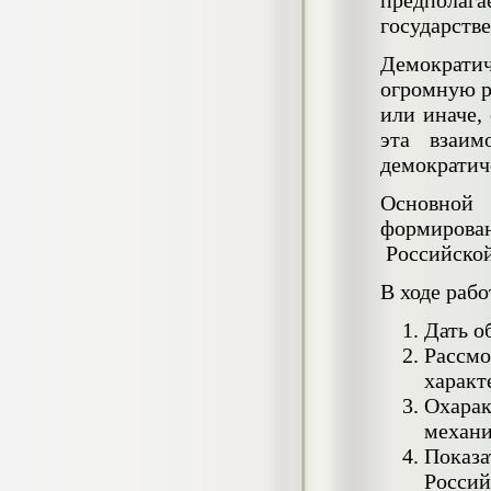
предпола
негативных эмоциональных состояний
государстве
у сотрудников медицинского центра в
условиях пандемии COVID-19
Демократич
Диплом, 2021 г.
Кол-во страниц: 51+прил.
огромную р
Кол-во источников: 77
Цена:
или иначе,
2.500
р
эта взаим
демократич
Диплом Виндикационный иск
Дипломная работа, 2015
Основной 
Кол-во страниц: 66
Кол-во источников: 46
Цена:
формирован
Российской
5.000
р
В ходе раб
Дать о
Рассм
Диплом Возмещение вреда,
причинённого жизни или здоровью
характ
гражданина в гражданском
Охарак
законодательстве (СГУПС)
механи
Диплом, 2019 г.
Кол-во страниц: 61+прил.
Показа
Кол-во источников: 50
Цена:
Россий