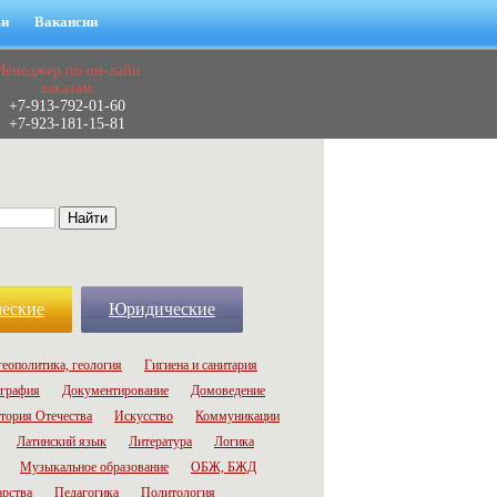
ьи
Вакансии
Менеджер по он-лайн
заказам
+7-913-792-01-60
+7-923-181-15-81
еские
Юридические
геополитика, геология
Гигиена и санитария
графия
Документирование
Домоведение
тория Отечества
Искусство
Коммуникации
Латинский язык
Литература
Логика
Музыкальное образование
ОБЖ, БЖД
арства
Педагогика
Политология