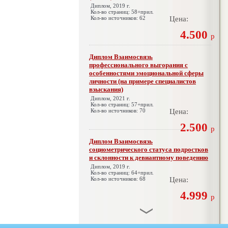
Диплом, 2019 г.
Кол-во страниц: 58+прил.
Кол-во источников: 62
Цена:
4.500
р
Диплом Взаимосвязь
профессионального выгорания с
особенностями эмоциональной сферы
личности (на примере специалистов
взыскания)
Диплом, 2021 г.
Кол-во страниц: 57+прил.
Кол-во источников: 70
Цена:
2.500
р
Диплом Взаимосвязь
социометрического статуса подростков
и склонности к девиантному поведению
Диплом, 2019 г.
Кол-во страниц: 64+прил.
Кол-во источников: 68
Цена:
4.999
р
Диплом Взаимосвязь эмпатии и