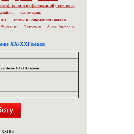
сихофизиология профессиональной деятельности
хозяйство
Семьеведение
гика
Технология общественного питания
Филология
Философия
Химия, биохимия
беже ХХ-ХХI веков
на рубеже ХХ-ХХI веков
 ХХI ВВ.