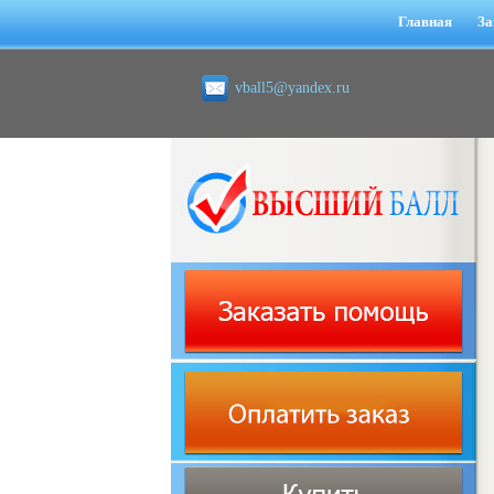
Главная
За
vball5@yandex.ru