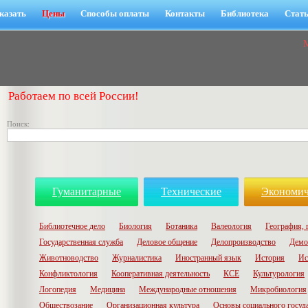
казать
Цены
Способы оплаты
Контакты
Библиотека
Стат
Работаем по всей России!
Поиск:
Гуманитарные
Технические
Экономич
Библиотечное дело
Биология
Ботаника
Валеология
География, 
Государственная служба
Деловое общение
Делопроизводство
Демо
Животноводство
Журналистика
Иностранный язык
История
Ис
Конфликтология
Кооперативная деятельность
КСЕ
Культурология
Логопедия
Медицина
Международные отношения
Микробиология
Обществозание
Организационная культура
Основы социального госуд