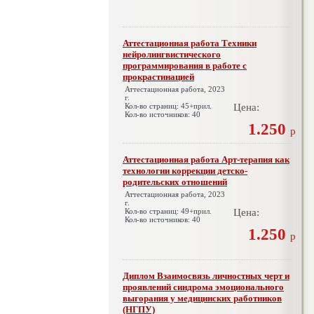
Аттестационная работа Техники
нейролингвистического
программирования в работе с
прокрастинацией
Аттестационная работа, 2023
г.
Кол-во страниц: 45+прил.
Цена:
Кол-во источников: 40
1.250
р
Аттестационная работа Арт-терапия как
технологии коррекции детско-
родительских отношений
Аттестационная работа, 2023
г.
Кол-во страниц: 49+прил.
Цена:
Кол-во источников: 40
1.250
р
Диплом Взаимосвязь личностных черт и
проявлений синдрома эмоционального
выгорания у медицинских работников
(НГПУ)