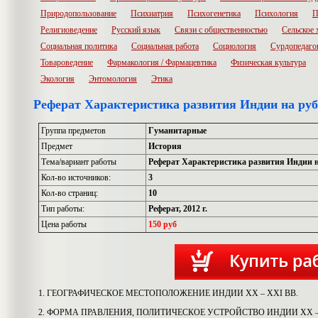
Природопользование
Психиатрия
Психогенетика
Психология
П
Религиоведение
Русский язык
Связи с общественностью
Сельское 
Социальная политика
Социальная работа
Социология
Сурдопедаго
Товароведение
Фармакология / Фармацевтика
Физическая культура
Экология
Энтомология
Этика
Реферат Характеристика развития Индии на ру
Группа предметов
Гуманитарные
Предмет
История
Тема/вариант работы
Реферат Характеристика развития Индии 
Кол-во источников:
3
Кол-во страниц:
10
Тип работы:
Реферат, 2012 г.
Цена работы
150 руб
1. ГЕОГРАФИЧЕСКОЕ МЕСТОПОЛОЖЕНИЕ ИНДИИ ХХ – ХХI ВВ.
2. ФОРМА ПРАВЛЕНИЯ, ПОЛИТИЧЕСКОЕ УСТРОЙСТВО ИНДИИ ХХ –