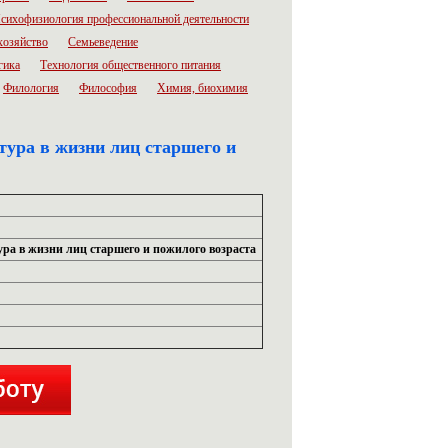
сихофизиология профессиональной деятельности
хозяйство
Семьеведение
гика
Технология общественного питания
Филология
Философия
Химия, биохимия
ура в жизни лиц старшего и
ра в жизни лиц старшего и пожилого возраста