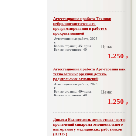
Аттестационная работа Техники
нейролингвистического
программирования в работе с
прокрастинацией
Аттестационная работа, 2023
г.
Кол-во страниц: 45+прил.
Цена:
Кол-во источников: 40
1.250
р
Аттестационная работа Арт-терапия как
технологии коррекции детско-
родительских отношений
Аттестационная работа, 2023
г.
Кол-во страниц: 49+прил.
Цена:
Кол-во источников: 40
1.250
р
Диплом Взаимосвязь личностных черт и
проявлений синдрома эмоционального
выгорания у медицинских работников
(НГПУ)