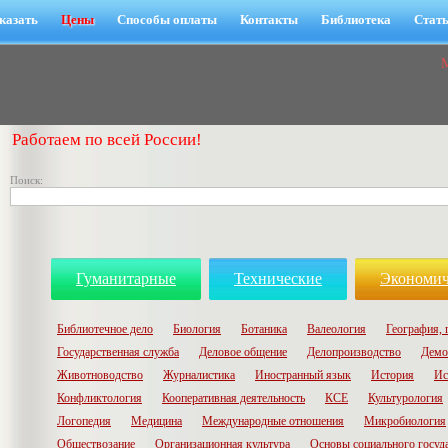
казать
Цены
Способы оплаты
Контакты
Библиотека
Стат
Работаем по всей России!
Поиск:
Гуманитарные
Технические
Экономич
Библиотечное дело
Биология
Ботаника
Валеология
География, 
Государственная служба
Деловое общение
Делопроизводство
Демо
Животноводство
Журналистика
Иностранный язык
История
Ис
Конфликтология
Кооперативная деятельность
КСЕ
Культурология
Логопедия
Медицина
Международные отношения
Микробиология
Обществозание
Организационная культура
Основы социального госуд