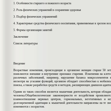
1. Особенности старшего и пожилого возраста
2. Роль физических упражений в сохранении здоровья
3. Подбор физических упражнений
4. Характерные средства физического воспитания, применяемые в зрелом воз
5. Формы организации занятий
Заключение
Список литературы
Введение
Возрастные изменения, происходящие в организме женщин старше 50 лет,
появляются внешние и внутренние признаки старения. Изменения на клет
различных заболеваний, например, нарушение баланса микроэлементов в
несмотря на угасание функций, организм обладает способностью к мобилиз
поиска, а также разработки средств и методов, расширяющих диапазон ада
Одним из таких способов является мышечная деятельность, которая обла
человека.Общебиологические закономерности ее воздействия проявляю
взаимоотношение нервных центров, гормональных, вегетативных и ис
долговременной адаптации к мышечной деятельности направлены на те зве
изменяются с возрастом.