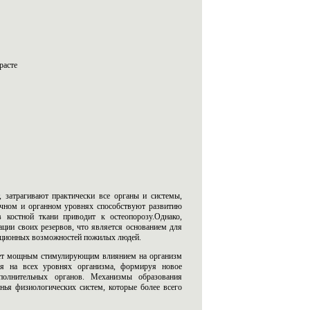
расте
 затрагивают практически все органы и системы,
очном и органном уровнях способствуют развитию
 костной ткани приводит к остеопорозу.Однако,
ации своих резервов, что является основанием для
птационных возможностей пожилых людей.
дает мощным стимулирующим влиянием на организм
тся на всех уровнях организма, формируя новое
полнительных органов. Механизмы образования
нья физиологических систем, которые более всего