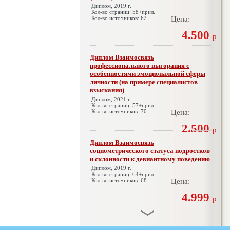
Диплом, 2019 г.
Кол-во страниц: 58+прил.
Кол-во источников: 62
Цена:
4.500
р
Диплом Взаимосвязь
профессионального выгорания с
особенностями эмоциональной сферы
личности (на примере специалистов
взыскания)
Диплом, 2021 г.
Кол-во страниц: 57+прил.
Кол-во источников: 70
Цена:
2.500
р
Диплом Взаимосвязь
социометрического статуса подростков
и склонности к девиантному поведению
Диплом, 2019 г.
Кол-во страниц: 64+прил.
Кол-во источников: 68
Цена:
4.999
р
Диплом Взаимосвязь эмпатии и