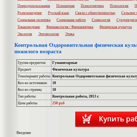
Природопользование
Психиатрия
Психогенетика
Психология
П
Религиоведение
Русский язык
Связи с общественностью
Сельское 
Социальная политика
Социальная работа
Социология
Сурдопедаго
Товароведение
Фармакология / Фармацевтика
Физическая культура
Экология
Энтомология
Этика
Контрольная Оздоровительная физическая культ
пожилого возраста
Группа предметов
Гуманитарные
Предмет
Физическая культура
Тема/вариант работы
Контрольная Оздоровительная физическая культу
Кол-во источников:
10
Кол-во страниц:
18
Тип работы:
Контрольная работа, 2013 г.
Цена работы
250 руб
Введение