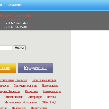
ьи
Вакансии
Менеджер по он-лайн
заказам
+7-913-792-01-60
+7-923-181-15-81
еские
Юридические
геополитика, геология
Гигиена и санитария
графия
Документирование
Домоведение
тория Отечества
Искусство
Коммуникации
Латинский язык
Литература
Логика
Музыкальное образование
ОБЖ, БЖД
арства
Педагогика
Политология