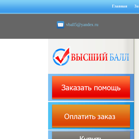
Главная
За
vball5@yandex.ru