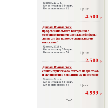
Диплом, 2019 г.
Кол-во страниц: 58+прил.
Кол-во источников: 62
Цена:
4.500
р
Диплом Взаимосвязь
профессионального выгорания с
особенностями эмоциональной сферы
личности (на примере специалистов
взыскания)
Диплом, 2021 г.
Кол-во страниц: 57+прил.
Кол-во источников: 70
Цена:
2.500
р
Диплом Взаимосвязь
социометрического статуса подростков
и склонности к девиантному поведению
Диплом, 2019 г.
Кол-во страниц: 64+прил.
Кол-во источников: 68
Цена:
4.999
р
Диплом Взаимосвязь эмпатии и