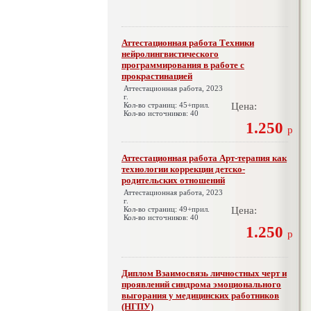
Аттестационная работа Техники
нейролингвистического
программирования в работе с
прокрастинацией
Аттестационная работа, 2023
г.
Кол-во страниц: 45+прил.
Цена:
Кол-во источников: 40
1.250
р
Аттестационная работа Арт-терапия как
технологии коррекции детско-
родительских отношений
Аттестационная работа, 2023
г.
Кол-во страниц: 49+прил.
Цена:
Кол-во источников: 40
1.250
р
Диплом Взаимосвязь личностных черт и
проявлений синдрома эмоционального
выгорания у медицинских работников
(НГПУ)