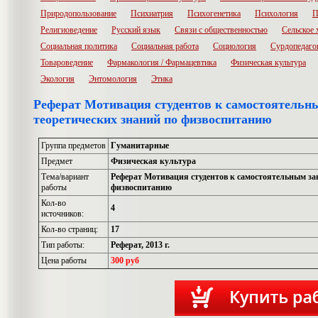
Природопользование
Психиатрия
Психогенетика
Психология
П
Религиоведение
Русский язык
Связи с общественностью
Сельское 
Социальная политика
Социальная работа
Социология
Сурдопедаго
Товароведение
Фармакология / Фармацевтика
Физическая культура
Экология
Энтомология
Этика
Реферат Мотивация студентов к самостоятельн
теоретических знаний по физвоспитанию
Группа предметов
Гуманитарные
Предмет
Физическая культура
Тема/вариант
Реферат Мотивация студентов к самостоятельным за
работы
физвоспитанию
Кол-во
4
источников:
Кол-во страниц:
17
Тип работы:
Реферат, 2013 г.
Цена работы
300 руб