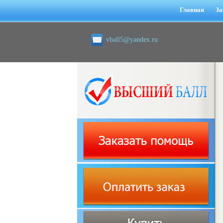
Главная
За
vball5@yandex.ru