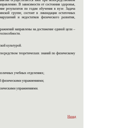
занятий осуществляется ими при непосредственном
аправлению. В зависимости от состояния здоровья,
ие результатов по годам обучения в вузе. Задача
цинской группе, состоит в ликвидации остаточных
нарушений и недостатков физического развития,
ражнений направлены на достижение единой цели –
тоспособности.
кой культурой.
посредством теоретических знаний по физическому
различных учебных отделениях;
ий физическими упражнениями;
изическими упражнениями.
Назад