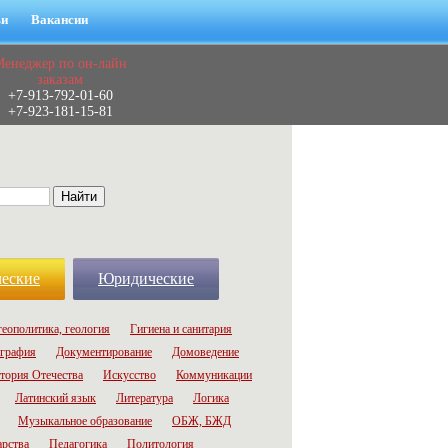
ьи
Вакансии
Менеджер по он-лайн
заказам
+7-913-792-01-60
+7-923-181-15-81
еские
Юридические
геополитика, геология
Гигиена и санитария
графия
Документирование
Домоведение
тория Отечества
Искусство
Коммуникации
Латинский язык
Литература
Логика
Музыкальное образование
ОБЖ, БЖД
арства
Педагогика
Политология