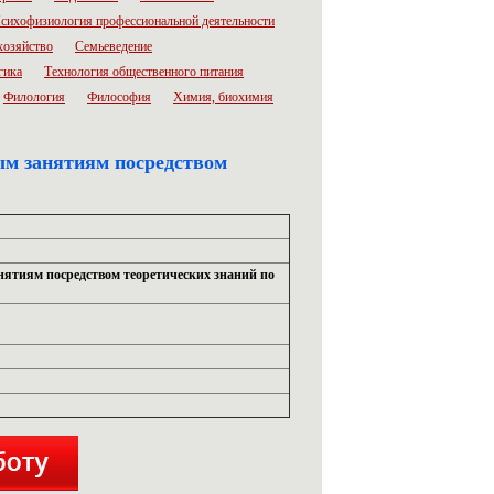
сихофизиология профессиональной деятельности
хозяйство
Семьеведение
гика
Технология общественного питания
Филология
Философия
Химия, биохимия
ым занятиям посредством
нятиям посредством теоретических знаний по