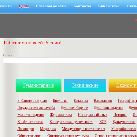
казать
Цены
Способы оплаты
Контакты
Библиотека
Стат
Работаем по всей России!
Поиск:
Гуманитарные
Технические
Экономич
Библиотечное дело
Биология
Ботаника
Валеология
География, 
Государственная служба
Деловое общение
Делопроизводство
Демо
Животноводство
Журналистика
Иностранный язык
История
Ис
Конфликтология
Кооперативная деятельность
КСЕ
Культурология
Логопедия
Медицина
Международные отношения
Микробиология
Обществозание
Организационная культура
Основы социального госуд