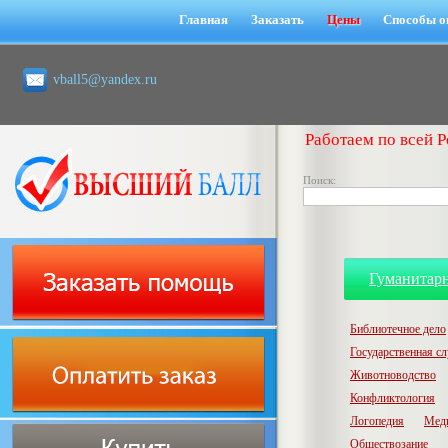
Главная
Заказать
Цены
Способы о
vball5@yandex.ru
Работаем по всей Р
Поиск:
Гуманитар
Библиотечное дело
Государственная с
Животноводство
Конфликтология
Логопедия
Мед
Обществозание