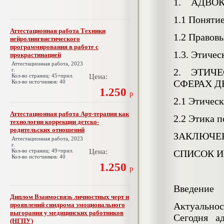
1. АДВОК
1.1 Поняти
Аттестационная работа Техники
1.2 Правов
нейролингвистического
программирования в работе с
1.3. Этиче
прокрастинацией
Аттестационная работа, 2023
г.
2. ЭТИЧЕ
Кол-во страниц: 45+прил.
Цена:
СФЕРАХ Д
Кол-во источников: 40
1.250
р
2.1 Этичес
Аттестационная работа Арт-терапия как
2.2 Этика п
технологии коррекции детско-
родительских отношений
ЗАКЛЮЧЕ
Аттестационная работа, 2023
г.
Кол-во страниц: 49+прил.
Цена:
СПИСОК 
Кол-во источников: 40
1.250
р
Введение
Диплом Взаимосвязь личностных черт и
Актуальнос
проявлений синдрома эмоционального
выгорания у медицинских работников
Сегодня а
(НГПУ)