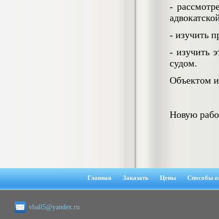
- рассмотр
негативных эмоциональных состояний
у сотрудников медицинского центра в
адвокатско
условиях пандемии COVID-19
Диплом, 2021 г.
- изучить п
Кол-во страниц: 51+прил.
Кол-во источников: 77
Цена:
- изучить 
2.500
р
судом.
Объектом и
Диплом Виндикационный иск
Дипломная работа, 2015
Кол-во страниц: 66
Кол-во источников: 46
Цена:
Новую рабо
5.000
р
Диплом Возмещение вреда,
причинённого жизни или здоровью
гражданина в гражданском
Главная
Заказать
Цены
Способы о
законодательстве (СГУПС)
Диплом, 2019 г.
Кол-во страниц: 61+прил.
Кол-во источников: 50
Цена:
vball5@yandex.ru