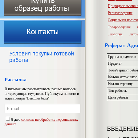
Природопользован
Религиоведение
Социальная полити
Товароведение
Экология
Энто
Реферат Адв
Условия покупки готовой
Группа предметов
работы
Предмет
Тема/вариант рабо
Кол-во источников
Рассылка
Кол-во страниц:
В письмах мы рассматриваем разные вопросы,
Тип работы:
интересующие студентов. Публикуем новости и
Цена работы
акции центра "Высший балл".
Я даю
согласие на обработку персональных
данных
ВВЕДЕНИ