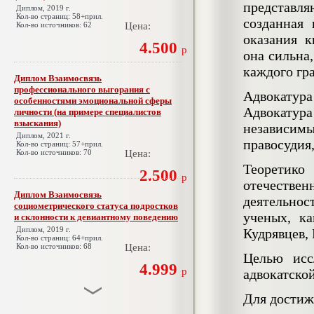
представл
Диплом, 2019 г.
Кол-во страниц: 58+прил.
созданная
Кол-во источников: 62
Цена:
оказания 
4.500
р
она сильна
каждого гр
Диплом Взаимосвязь
профессионального выгорания с
Адвокату
особенностями эмоциональной сферы
Адвокату
личности (на примере специалистов
взыскания)
независи
Диплом, 2021 г.
правосудия
Кол-во страниц: 57+прил.
Кол-во источников: 70
Цена:
Теоретико
2.500
р
отечестве
Диплом Взаимосвязь
деятельно
социометрического статуса подростков
ученых, ка
и склонности к девиантному поведению
Диплом, 2019 г.
Кудрявцев, 
Кол-во страниц: 64+прил.
Кол-во источников: 68
Цена:
Целью исс
4.999
р
адвокатской
Для достиж
Диплом Взаимосвязь эмпатии и