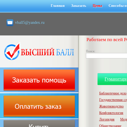
Главная
Заказать
Цены
Способы о
vball5@yandex.ru
Работаем по всей Р
Поиск:
Гуманитар
Библиотечное дело
Государственная с
Животноводство
Конфликтология
Логопедия
Мед
Обществозание