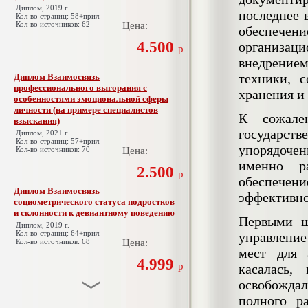
Диплом, 2019 г.
последнее 
Кол-во страниц: 58+прил.
Кол-во источников: 62
Цена:
обеспечени
4.500
организац
р
внедрение
техники, 
Диплом Взаимосвязь
профессионального выгорания с
хранения и
особенностями эмоциональной сферы
личности (на примере специалистов
К сожале
взыскания)
государств
Диплом, 2021 г.
Кол-во страниц: 57+прил.
упорядочен
Кол-во источников: 70
Цена:
именно ра
2.500
р
обеспечен
Диплом Взаимосвязь
эффективно
социометрического статуса подростков
и склонности к девиантному поведению
Первыми ш
Диплом, 2019 г.
Кол-во страниц: 64+прил.
управление
Кол-во источников: 68
Цена:
мест для 
4.999
р
касалась,
освобождал
полного р
Диплом Взаимосвязь эмпатии и