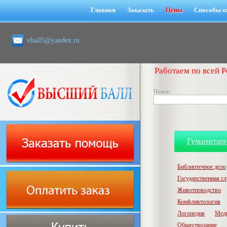
Главная
Заказать
Цены
Способы о
vball5@yandex.ru
Работаем по всей Р
Поиск:
Гуманитар
Библиотечное дело
Государственная с
Животноводство
Конфликтология
Логопедия
Мед
Обществозание