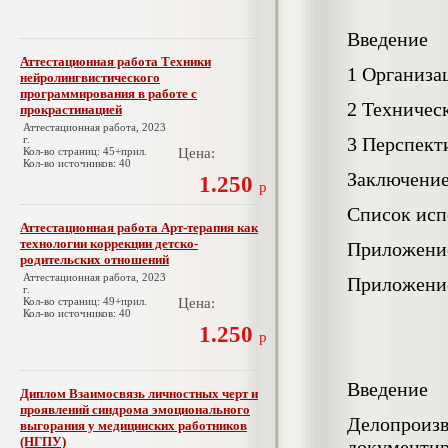
Введение
Аттестационная работа Техники
1 Организа
нейролингвистического
программирования в работе с
2 Техничес
прокрастинацией
Аттестационная работа, 2023
г.
3 Перспект
Кол-во страниц: 45+прил.
Цена:
Кол-во источников: 40
Заключени
1.250
р
Список исп
Аттестационная работа Арт-терапия как
технологии коррекции детско-
Приложени
родительских отношений
Аттестационная работа, 2023
Приложени
г.
Кол-во страниц: 49+прил.
Цена:
Кол-во источников: 40
1.250
р
Введение
Диплом Взаимосвязь личностных черт и
проявлений синдрома эмоционального
Делопроиз
выгорания у медицинских работников
(НГПУ)
документи