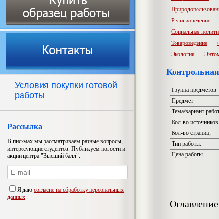
Природопользован
Религиоведение
Социальная полити
Товароведение
Экология
Энто
Контрольная
Условия покупки готовой
Группа предметов
работы
Предмет
Тема/вариант рабо
Кол-во источников
Рассылка
Кол-во страниц:
В письмах мы рассматриваем разные вопросы,
Тип работы:
интересующие студентов. Публикуем новости и
Цена работы
акции центра "Высший балл".
Я даю
согласие на обработку персональных
данных
Оглавление