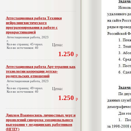
Аттестационная работа Техники
нейролингвистического
программирования в работе с
прокрастинацией
Аттестационная работа, 2023
г.
Кол-во страниц: 45+прил.
Цена:
Кол-во источников: 40
1.250
р
Аттестационная работа Арт-терапия как
технологии коррекции детско-
родительских отношений
Аттестационная работа, 2023
г.
Кол-во страниц: 49+прил.
Цена:
Кол-во источников: 40
1.250
р
Диплом Взаимосвязь личностных черт и
проявлений синдрома эмоционального
выгорания у медицинских работников
(НГПУ)