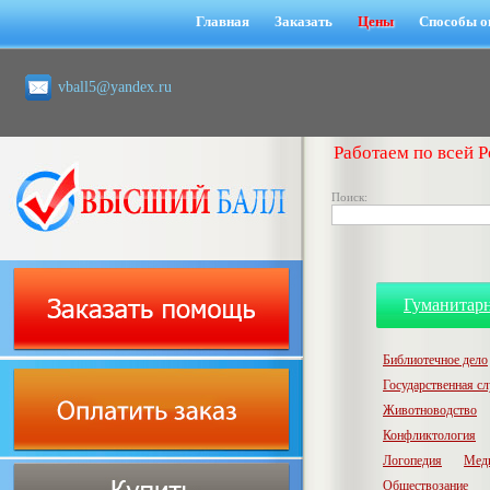
Главная
Заказать
Цены
Способы о
vball5@yandex.ru
Работаем по всей Р
Поиск:
Гуманитар
Библиотечное дело
Государственная с
Животноводство
Конфликтология
Логопедия
Мед
Обществозание