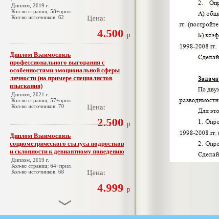
Диплом, 2019 г.
Кол-во страниц: 58+прил.
Кол-во источников: 62
Цена:
4.500
р
Диплом Взаимосвязь
профессионального выгорания с
особенностями эмоциональной сферы
личности (на примере специалистов
взыскания)
Диплом, 2021 г.
Кол-во страниц: 57+прил.
Кол-во источников: 70
Цена:
2.500
р
Диплом Взаимосвязь
социометрического статуса подростков
и склонности к девиантному поведению
Диплом, 2019 г.
Кол-во страниц: 64+прил.
Кол-во источников: 68
Цена:
4.999
р
Диплом Взаимосвязь эмпатии и