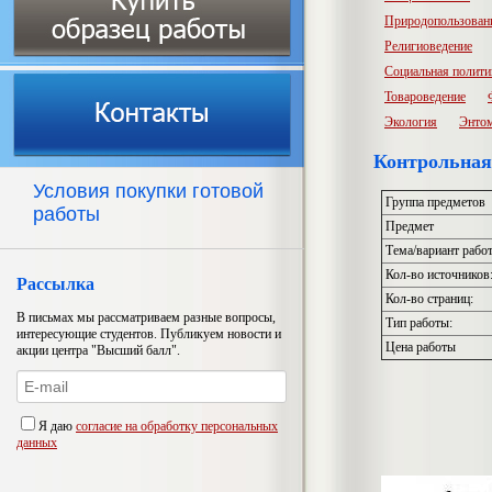
Природопользован
Религиоведение
Социальная полити
Товароведение
Экология
Энто
Контрольная
Условия покупки готовой
Группа предметов
работы
Предмет
Тема/вариант рабо
Кол-во источников
Рассылка
Кол-во страниц:
В письмах мы рассматриваем разные вопросы,
Тип работы:
интересующие студентов. Публикуем новости и
Цена работы
акции центра "Высший балл".
Я даю
согласие на обработку персональных
данных