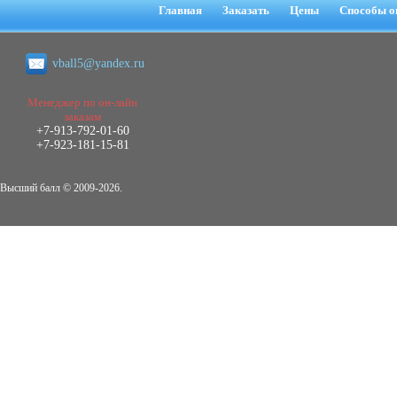
негативных эмоциональных состояний
Главная
Заказать
Цены
Способы о
у сотрудников медицинского центра в
условиях пандемии COVID-19
Диплом, 2021 г.
vball5@yandex.ru
Кол-во страниц: 51+прил.
Кол-во источников: 77
Цена:
2.500
Менеджер по он-лайн
р
заказам
+7-913-792-01-60
Диплом Виндикационный иск
+7-923-181-15-81
Дипломная работа, 2015
Кол-во страниц: 66
Кол-во источников: 46
Цена:
Высший балл © 2009-2026.
5.000
р
Диплом Возмещение вреда,
причинённого жизни или здоровью
гражданина в гражданском
законодательстве (СГУПС)
Диплом, 2019 г.
Кол-во страниц: 61+прил.
Кол-во источников: 50
Цена: