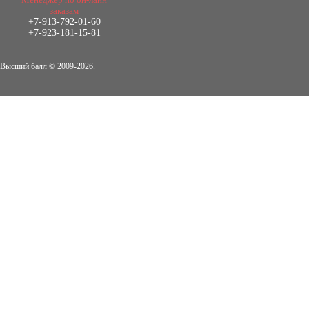
2.500
р
заказам
+7-913-792-01-60
Диплом Виндикационный иск
+7-923-181-15-81
Дипломная работа, 2015
Кол-во страниц: 66
Кол-во источников: 46
Цена:
Высший балл © 2009-2026.
5.000
р
Диплом Возмещение вреда,
причинённого жизни или здоровью
гражданина в гражданском
законодательстве (СГУПС)
Диплом, 2019 г.
Кол-во страниц: 61+прил.
Кол-во источников: 50
Цена:
4.550
р
Диплом Возмещение вреда,
причиненного незаконными действиями
органов дознания предварительного
следствия, прокуратуры и суда (СГУПС)
Диплом, 2019 г.