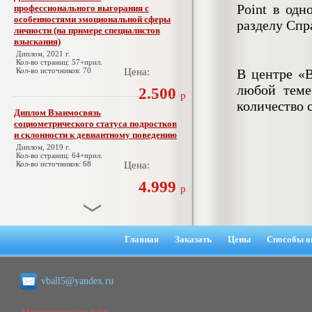
Point в одн
профессионального выгорания с
особенностями эмоциональной сферы
разделу Спр
личности (на примере специалистов
взыскания)
Диплом, 2021 г.
Кол-во страниц: 57+прил.
Кол-во источников: 70
Цена:
В центре «В
любой теме
2.500
р
количество 
Диплом Взаимосвязь
социометрического статуса подростков
и склонности к девиантному поведению
Диплом, 2019 г.
Кол-во страниц: 64+прил.
Кол-во источников: 68
Цена:
4.999
р
Диплом Взаимосвязь эмпатии и
негативных эмоциональных состояний
Главная
Заказать
Цены
Способы о
у сотрудников медицинского центра в
условиях пандемии COVID-19
Диплом, 2021 г.
vball5@yandex.ru
Кол-во страниц: 51+прил.
Кол-во источников: 77
Цена:
Менеджер по он-лайн