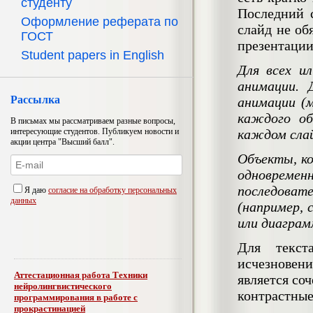
студенту
Последний с
Оформление реферата по
слайд не об
ГОСТ
презентации
Student papers in English
Для всех и
анимации. 
Рассылка
анимации (
каждого об
В письмах мы рассматриваем разные вопросы,
интересующие студентов. Публикуем новости и
каждом слай
акции центра "Высший балл".
Объекты, ко
одновреме
последова
Я даю
согласие на обработку персональных
данных
(например, 
или диаграм
Для текст
исчезновен
Аттестационная работа Техники
является со
нейролингвистического
контрастные
программирования в работе с
прокрастинацией