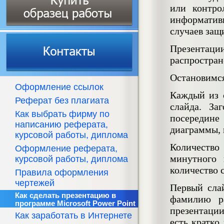
или контро
информатив
случаев защ
Презентации
распростран
Остановимся
Оформление ссылок
Каждый из с
Реферат без плагиата
слайда. За
Как выбрать фирму по
посередине
написанию реферата,
диаграммы, 
курсовой работы, диплома
Количество
Оформление реферата,
минутного 
курсовой работы, диплома
количество 
Правила оформления
чертежей
Первый сла
Как сделать презентацию в
фамилию ра
программе Microsoft Power Point
презентаци
Как заработать в Интернете
есть кратко