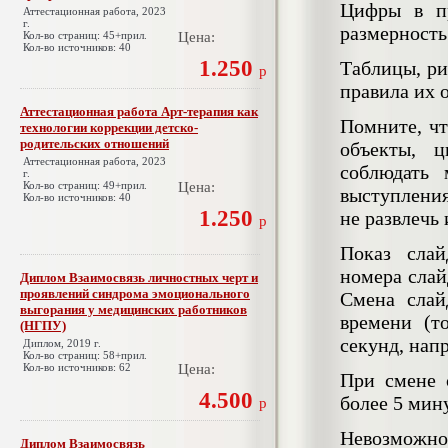
Цифры в пр
Аттестационная работа, 2023
г.
размерность 
Кол-во страниц: 45+прил.
Цена:
Кол-во источников: 40
1.250
Таблицы, ри
р
правила их 
Аттестационная работа Арт-терапия как
Помните, чт
технологии коррекции детско-
родительских отношений
объекты, 
Аттестационная работа, 2023
соблюдать 
г.
Кол-во страниц: 49+прил.
Цена:
выступления
Кол-во источников: 40
1.250
не развлечь 
р
Показ слай
номера слай
Диплом Взаимосвязь личностных черт и
проявлений синдрома эмоционального
Смена слай
выгорания у медицинских работников
времени (т
(НГПУ)
секунд, нап
Диплом, 2019 г.
Кол-во страниц: 58+прил.
Кол-во источников: 62
Цена:
При смене с
4.500
более 5 мин
р
Невозможно
Диплом Взаимосвязь