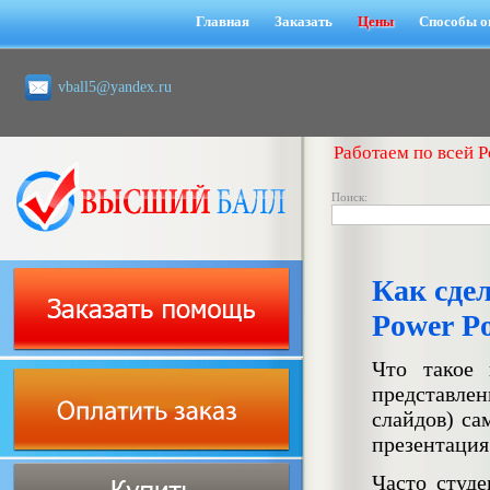
Главная
Заказать
Цены
Способы о
vball5@yandex.ru
Работаем по всей Р
Поиск:
Как сде
Power Po
Что такое 
представлен
слайдов) са
презентация
Часто студе