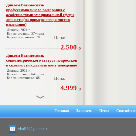
Диплом Взаимосвязь
профессионального выгорания с
особенностями эмоциональной сферы
личности (на примере специалистов
взыскания)
Диплом, 2021 г.
Кол-во страниц: 57+прил.
Кол-во источников: 70
Цена:
2.500
р
Диплом Взаимосвязь
социометрического статуса подростков
и склонности к девиантному поведению
Диплом, 2019 г.
Кол-во страниц: 64+прил.
Кол-во источников: 68
Цена:
4.999
р
Диплом Взаимосвязь эмпатии и
негативных эмоциональных состояний
Главная
Заказать
Цены
Способы о
у сотрудников медицинского центра в
условиях пандемии COVID-19
Диплом, 2021 г.
vball5@yandex.ru
Кол-во страниц: 51+прил.
Кол-во источников: 77
Цена: