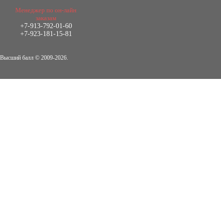
2.500
Менеджер по он-лайн
р
заказам
+7-913-792-01-60
Диплом Виндикационный иск
+7-923-181-15-81
Дипломная работа, 2015
Кол-во страниц: 66
Кол-во источников: 46
Цена:
Высший балл © 2009-2026.
5.000
р
Диплом Возмещение вреда,
причинённого жизни или здоровью
гражданина в гражданском
законодательстве (СГУПС)
Диплом, 2019 г.
Кол-во страниц: 61+прил.
Кол-во источников: 50
Цена:
4.550
р
Диплом Возмещение вреда,
причиненного незаконными действиями
органов дознания предварительного
следствия, прокуратуры и суда (СГУПС)