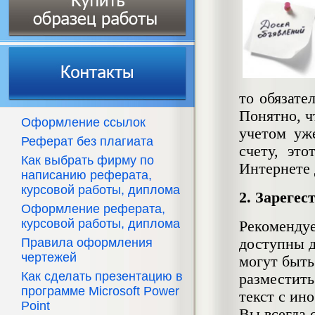
то обязате
Понятно, ч
Оформление ссылок
учетом уж
Реферат без плагиата
счету, эт
Как выбрать фирму по
Интернете 
написанию реферата,
курсовой работы, диплома
2. Зареге
Оформление реферата,
курсовой работы, диплома
Рекоменду
Правила оформления
доступны д
чертежей
могут быть
Как сделать презентацию в
разместить
программе Microsoft Power
текст с ино
Point
Вы всегда 