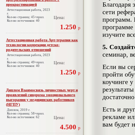
Благодаря 
прокрастинацией
Аттестационная работа, 2023
сети рефер
г.
Кол-во страниц: 45+прил.
Цена:
программ. 
Кол-во источников: 40
1.250
программе 
р
изучите вс
Аттестационная работа Арт-терапия как
технологии коррекции детско-
5. Создай
родительских отношений
семинар, в
Аттестационная работа, 2023
г.
Кол-во страниц: 49+прил.
Цена:
Если вы се
Кол-во источников: 40
1.250
р
пройти обу
коучинге у
результаты
Диплом Взаимосвязь личностных черт и
проявлений синдрома эмоционального
достаточно
выгорания у медицинских работников
(НГПУ)
Есть и дру
Диплом, 2019 г.
Кол-во страниц: 58+прил.
рекламе или
Кол-во источников: 62
Цена:
вам будет 
4.500
р