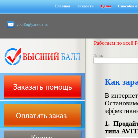
Главная
Заказать
Цены
Способы о
vball5@yandex.ru
Работаем по всей Р
Поиск:
Как зар
В интернет
Остановимс
эффективн
1. Продай
типа AVIT