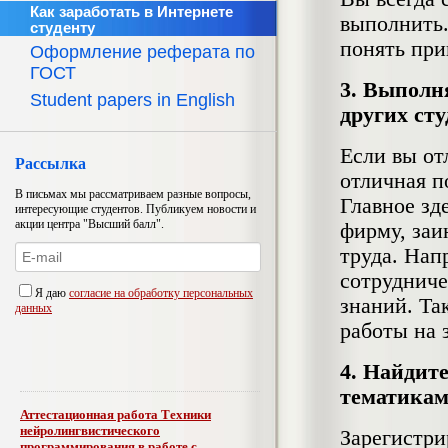
Как заработать в Интернете
выполнить.
студенту
понять при
Оформление реферата по
ГОСТ
3. Выполн
Student papers in English
других сту
Если вы от
Рассылка
отличная п
В письмах мы рассматриваем разные вопросы,
Главное зд
интересующие студентов. Публикуем новости и
акции центра "Высший балл".
фирму, заи
труда. Нап
сотрудниче
Я даю
согласие на обработку персональных
знаний. Та
данных
работы на з
4. Найдит
тематикам
Аттестационная работа Техники
нейролингвистического
Зарегистри
программирования в работе с