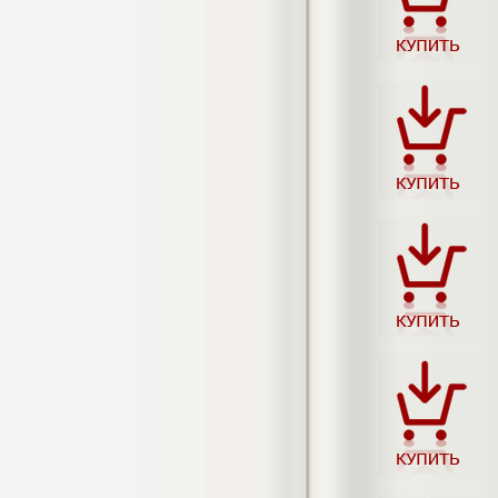
4.550
р
Диплом Возмещение вреда,
причиненного незаконными действиями
органов дознания предварительного
следствия, прокуратуры и суда (СГУПС)
Диплом, 2019 г.
Кол-во страниц: 57+прил.
Кол-во источников: 47
Цена:
4.550
р
Диплом Комплексный подход к
обеспечению качества жизни пациентов
с бронхиальной астмой в формате
лечебно-диагностической и
реабилитационно-профилактической
деятельности медицинской сестры в
поликлинике
Диплом, 2022 г.
Кол-во страниц: 58+прил.
Кол-во источников: 29
Цена:
Диплом Криминальная миграция в
2.500
р
Западной Сибири: понятие, современное
состояние, тенденции развития и меры
по ее предупреждению
Диплом, 2024 г.