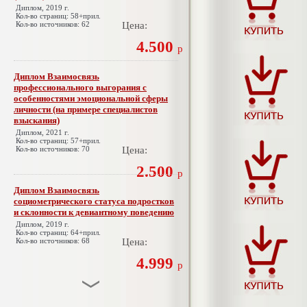
Диплом, 2019 г.
Кол-во страниц: 58+прил.
Кол-во источников: 62
Цена:
4.500
р
Диплом Взаимосвязь
профессионального выгорания с
особенностями эмоциональной сферы
личности (на примере специалистов
взыскания)
Диплом, 2021 г.
Кол-во страниц: 57+прил.
Кол-во источников: 70
Цена:
2.500
р
Диплом Взаимосвязь
социометрического статуса подростков
и склонности к девиантному поведению
Диплом, 2019 г.
Кол-во страниц: 64+прил.
Кол-во источников: 68
Цена:
4.999
р
Диплом Взаимосвязь эмпатии и