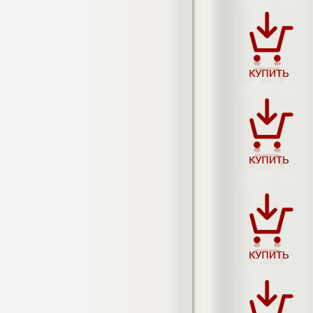
негативных эмоциональных состояний
у сотрудников медицинского центра в
условиях пандемии COVID-19
Диплом, 2021 г.
Кол-во страниц: 51+прил.
Кол-во источников: 77
Цена:
2.500
р
Диплом Виндикационный иск
Дипломная работа, 2015
Кол-во страниц: 66
Кол-во источников: 46
Цена:
5.000
р
Диплом Возмещение вреда,
причинённого жизни или здоровью
гражданина в гражданском
законодательстве (СГУПС)
Диплом, 2019 г.
Кол-во страниц: 61+прил.
Кол-во источников: 50
Цена: