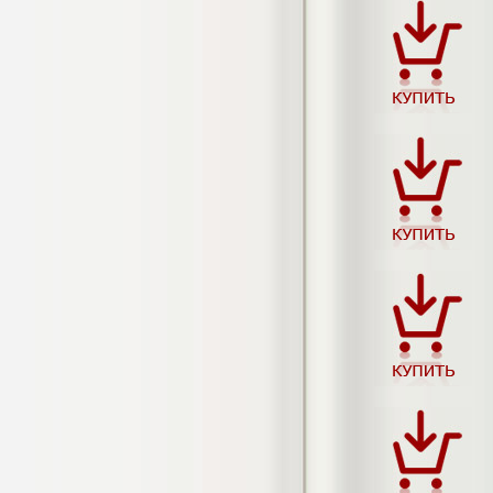
Кол-во страниц: 73+прил.
Кол-во источников: 108
Цена:
4.500
р
Диплом Личность Григория Распутина в
мемуарах современников
Диплом, 2024 г.
Кол-во страниц: 61
Кол-во источников: 46
Цена:
2.900
р
Диплом Меры социально-правовой
защиты женщин, имеющих детей
Диплом, 2020 г.
Кол-во страниц: 46+прил.
Кол-во источников: 37
Цена:
3.999
р
Диплом Организация деятельности
малых предприятий индустрии