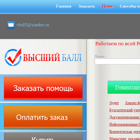
Главная
Заказать
Цены
Способы о
vball5@yandex.ru
Работаем по всей Р
Поиск:
Гуманитар
Аудит
Анализ ф
Бухгалтерский учет,
Документирование 
Информационные б
Коммерческая деят
Маркетинг, реклам