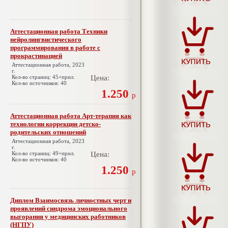
Аттестационная работа Техники
нейролингвистического
программирования в работе с
прокрастинацией
Аттестационная работа, 2023
г.
Кол-во страниц: 45+прил.
Цена:
Кол-во источников: 40
1.250
р
Аттестационная работа Арт-терапия как
технологии коррекции детско-
родительских отношений
Аттестационная работа, 2023
г.
Кол-во страниц: 49+прил.
Цена:
Кол-во источников: 40
1.250
р
Диплом Взаимосвязь личностных черт и
проявлений синдрома эмоционального
выгорания у медицинских работников
(НГПУ)