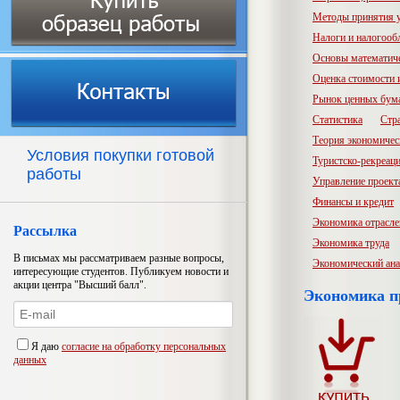
Методы принятия 
Налоги и налогооб
Основы математич
Оценка стоимости
Рынок ценных бум
Статистика
Стр
Теория экономичес
Условия покупки готовой
Туристско-рекреац
работы
Управление проект
Финансы и кредит
Экономика отрасл
Рассылка
Экономика труда
В письмах мы рассматриваем разные вопросы,
Экономический ана
интересующие студентов. Публикуем новости и
акции центра "Высший балл".
Экономика п
Я даю
согласие на обработку персональных
данных