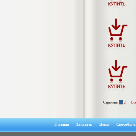
гостеприимства (на материалах
гостиницы или иного средства
размещения)
Диплом, 2023 г.+през.+доклад
Кол-во страниц: 69
Кол-во источников: 42
Цена:
2.900
р
Диплом Организация работы городских
(районных) управлений ПФ РФ
Диплом, 2020 г.
Кол-во страниц: 42
Кол-во источников: 28
Цена:
2.900
р
Диплом Особенности взаимосвязи
стресса и нервно-психического
Страница:
1
2
→
Вс
напряжения у групп в возрасте 18-25 и
26-35 лет при сдаче экзаменов в
автошколе
Диплом, 2023 г.
Кол-во страниц: 50+прил.
Главная
Заказать
Цены
Способы о
Кол-во источников: 44
Цена: