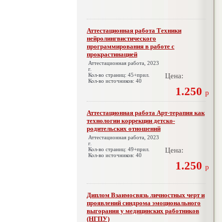
Аттестационная работа Техники
нейролингвистического
программирования в работе с
прокрастинацией
Аттестационная работа, 2023
г.
Кол-во страниц: 45+прил.
Цена:
Кол-во источников: 40
1.250
р
Аттестационная работа Арт-терапия как
технологии коррекции детско-
родительских отношений
Аттестационная работа, 2023
г.
Кол-во страниц: 49+прил.
Цена:
Кол-во источников: 40
1.250
р
Диплом Взаимосвязь личностных черт и
проявлений синдрома эмоционального
выгорания у медицинских работников
(НГПУ)