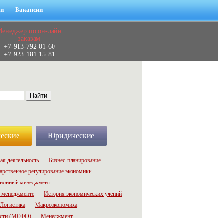
ьи
Вакансии
Менеджер по он-лайн
заказам
+7-913-792-01-60
+7-923-181-15-81
еские
Юридические
ая деятельность
Бизнес-планирование
арственное регулирование экономики
ионный менеджмент
 менеджменте
История экономических учений
Логистика
Макроэкономика
ости (МСФО)
Менеджмент