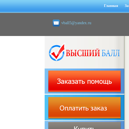
Главная
За
vball5@yandex.ru