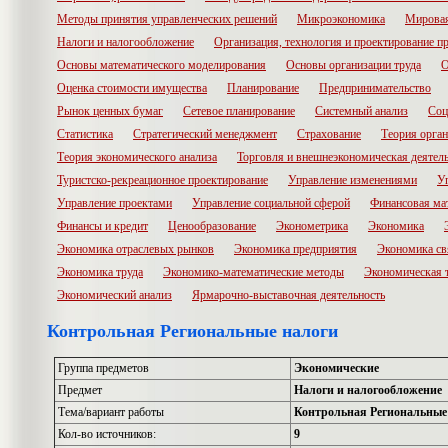
Методы принятия управленческих решений
Микроэкономика
Мировая
Налоги и налогообложение
Организация, технология и проектирование п
Основы математического моделирования
Основы организации труда
О
Оценка стоимости имущества
Планирование
Предпринимательство
Рынок ценных бумаг
Сетевое планирование
Системный анализ
Соц
Статистика
Стратегический менеджмент
Страхование
Теория орга
Теория экономического анализа
Торговля и внешнеэкономическая деятел
Туристско-рекреационное проектирование
Управление изменениями
У
Управление проектами
Управление социальной сферой
Финансовая ма
Финансы и кредит
Ценообразование
Эконометрика
Экономика
Экономика отраслевых рынков
Экономика предприятия
Экономика св
Экономика труда
Экономико-математические методы
Экономическая 
Экономический анализ
Ярмарочно-выставочная деятельность
Контрольная Региональные налоги
Группа предметов
Экономические
Предмет
Налоги и налогообложение
Тема/вариант работы
Контрольная Региональные
Кол-во источников:
9