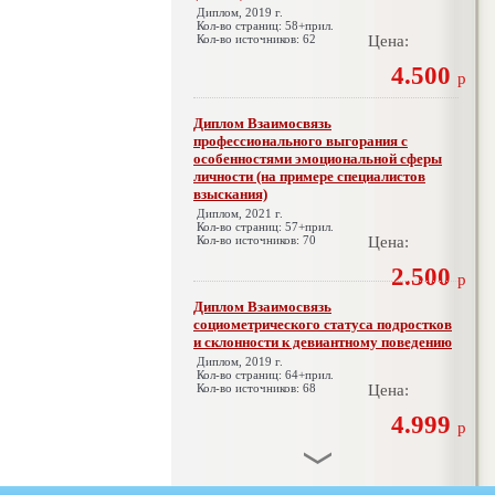
Диплом, 2019 г.
Кол-во страниц: 58+прил.
Кол-во источников: 62
Цена:
4.500
р
Диплом Взаимосвязь
профессионального выгорания с
особенностями эмоциональной сферы
личности (на примере специалистов
взыскания)
Диплом, 2021 г.
Кол-во страниц: 57+прил.
Кол-во источников: 70
Цена:
2.500
р
Диплом Взаимосвязь
социометрического статуса подростков
и склонности к девиантному поведению
Диплом, 2019 г.
Кол-во страниц: 64+прил.
Кол-во источников: 68
Цена:
4.999
р
Диплом Взаимосвязь эмпатии и