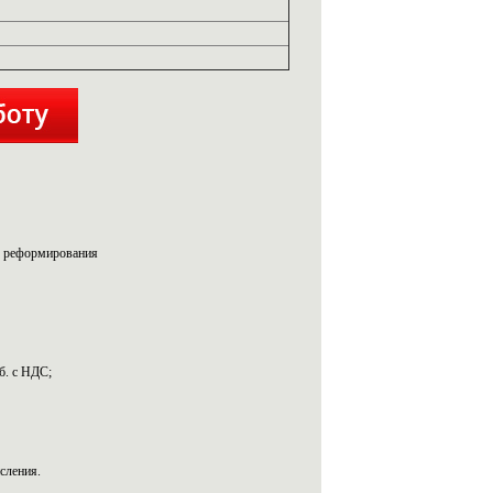
вы реформирования
б. с НДС;
сления.