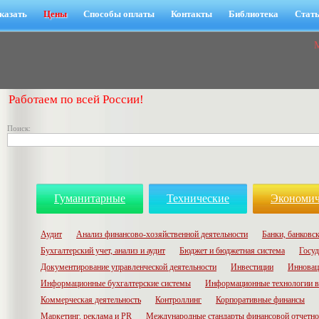
казать
Цены
Способы оплаты
Контакты
Библиотека
Стат
Работаем по всей России!
Поиск:
Гуманитарные
Технические
Экономич
Аудит
Анализ финансово-хозяйственной деятельности
Банки, банковск
Бухгалтерский учет, анализ и аудит
Бюджет и бюджетная система
Госуд
Документирование управленческой деятельности
Инвестиции
Инновац
Информационные бухгалтерские системы
Информационные технологии в
Коммерческая деятельность
Контроллинг
Корпоративные финансы
Маркетинг, реклама и PR
Международные стандарты финансовой отчетн