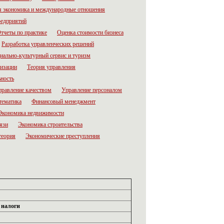
 экономика и международные отношения
редприятий
тчеты по практике
Оценка стоимости бизнеса
Разработка управленческих решений
иально-культурный сервис и туризм
низации
Теория управления
ьность
правление качеством
Управление персоналом
тематика
Финансовый менеджмент
Экономика недвижимости
язи
Экономика строительства
теория
Экономические преступления
 налоги