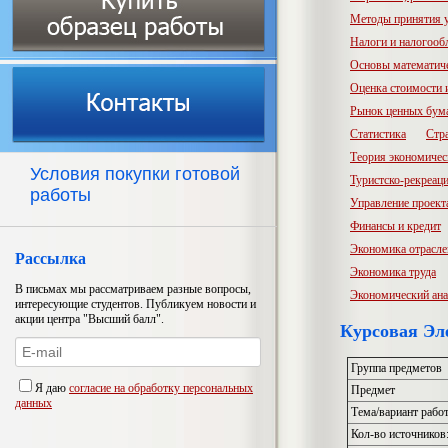
Методы принятия 
Налоги и налогооб
Основы математич
Оценка стоимости
Рынок ценных бум
Статистика
Стр
Теория экономичес
Условия покупки готовой
Туристско-рекреац
работы
Управление проект
Финансы и кредит
Экономика отрасл
Рассылка
Экономика труда
В письмах мы рассматриваем разные вопросы,
Экономический ана
интересующие студентов. Публикуем новости и
акции центра "Высший балл".
Курсовая Эл
Группа предметов
Я даю
согласие на обработку персональных
Предмет
данных
Тема/вариант рабо
Кол-во источников