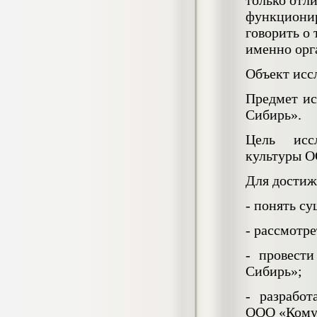
только отли
негативных эмоциональных состояний
функционир
у сотрудников медицинского центра в
говорить о 
условиях пандемии COVID-19
Диплом, 2021 г.
именно орг
Кол-во страниц: 51+прил.
Кол-во источников: 77
Цена:
Объект исс
2.500
р
Предмет ис
Сибирь».
Диплом Виндикационный иск
Дипломная работа, 2015
Кол-во страниц: 66
Цель иссл
Кол-во источников: 46
Цена:
культуры О
5.000
р
Для достиж
- понять с
- рассмотр
Диплом Возмещение вреда,
причинённого жизни или здоровью
- провест
гражданина в гражданском
законодательстве (СГУПС)
Сибирь»;
Диплом, 2019 г.
Кол-во страниц: 61+прил.
- разрабо
Кол-во источников: 50
Цена:
ООО «Кому