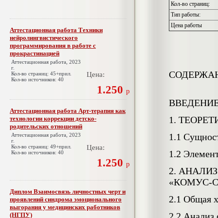
Кол-во страниц:
Тип работы:
Цена работы
Аттестационная работа Техники
нейролингвистического
программирования в работе с
прокрастинацией
Аттестационная работа, 2023
г.
СОДЕРЖА
Кол-во страниц: 45+прил.
Цена:
Кол-во источников: 40
1.250
р
ВВЕДЕНИ
Аттестационная работа Арт-терапия как
1. ТЕОРЕ
технологии коррекции детско-
родительских отношений
1.1 Сущнос
Аттестационная работа, 2023
г.
Кол-во страниц: 49+прил.
Цена:
1.2 Элемен
Кол-во источников: 40
1.250
р
2. АНАЛИ
«КОМУС-С
Диплом Взаимосвязь личностных черт и
2.1 Общая 
проявлений синдрома эмоционального
выгорания у медицинских работников
2.2 Анализ
(НГПУ)