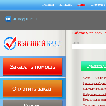
Главная
Заказать
Цены
Способы о
vball5@yandex.ru
Работаем по всей Р
Поиск:
Гуманитар
Аудит
Анализ ф
Бухгалтерский учет,
Документирование 
Информационные б
Коммерческая деят
Маркетинг, реклам