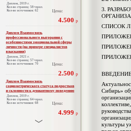
Диплом, 2019 г.
Кол-во страниц: 58+прил.
3.
РАЗРАБ
Кол-во источников: 62
Цена:
ОРГАНИЗА
4.500
р
СПИСОК Л
Диплом Взаимосвязь
ПРИЛОЖЕ
профессионального выгорания с
особенностями эмоциональной сферы
ПРИЛОЖЕ
личности (на примере специалистов
взыскания)
ПРИЛОЖЕ
Диплом, 2021 г.
Кол-во страниц: 57+прил.
Кол-во источников: 70
Цена:
2.500
ВВЕДЕНИ
р
Диплом Взаимосвязь
Актуальнос
социометрического статуса подростков
Сибирь» обу
и склонности к девиантному поведению
Диплом, 2019 г.
организаци
Кол-во страниц: 64+прил.
Кол-во источников: 68
Цена:
коллективе,
руководства
4.999
р
организаци
культуры у
Диплом Взаимосвязь эмпатии и