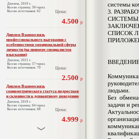
системы ко
Диплом, 2019 г.
Кол-во страниц: 58+прил.
3. РАЗРА
Кол-во источников: 62
Цена:
СИСТЕМЫ
4.500
р
ЗАКЛЮЧЕ
СПИСОК Л
Диплом Взаимосвязь
ПРИЛОЖЕ
профессионального выгорания с
особенностями эмоциональной сферы
личности (на примере специалистов
взыскания)
Диплом, 2021 г.
ВВЕДЕНИ
Кол-во страниц: 57+прил.
Кол-во источников: 70
Цена:
Коммуника
2.500
р
руководите
Диплом Взаимосвязь
людьми.
социометрического статуса подростков
и склонности к девиантному поведению
Без обмена
Диплом, 2019 г.
задачи и ре
Кол-во страниц: 64+прил.
Кол-во источников: 68
Цена:
Актуально
4.999
организа
р
коммуника
квалификац
Диплом Взаимосвязь эмпатии и