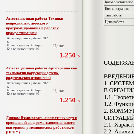
Кол-во источников
Кол-во страниц:
Тип работы:
Аттестационная работа Техники
Цена работы
нейролингвистического
программирования в работе с
прокрастинацией
Аттестационная работа, 2023
г.
Кол-во страниц: 45+прил.
Цена:
Кол-во источников: 40
1.250
р
СОДЕРЖА
Аттестационная работа Арт-терапия как
технологии коррекции детско-
ВВЕДЕНИ
родительских отношений
1. СИСТЕ
Аттестационная работа, 2023
г.
В ОРГАНИ
Кол-во страниц: 49+прил.
Цена:
Кол-во источников: 40
1.1. Теоре
1.250
р
1.2. Функц
2. КОММУ
СИТУАЦИЙ
Диплом Взаимосвязь личностных черт и
проявлений синдрома эмоционального
2.1. Харак
выгорания у медицинских работников
2.2. Анали
(НГПУ)