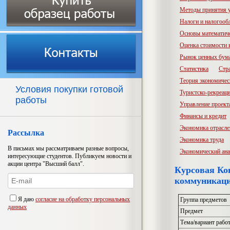
Методы принятия 
Налоги и налогооб
Основы математич
Оценка стоимости
Рынок ценных бум
Статистика
Стр
Теория экономичес
Условия покупки готовой
Туристско-рекреац
работы
Управление проект
Финансы и кредит
Экономика отрасл
Рассылка
Экономика труда
В письмах мы рассматриваем разные вопросы,
Экономический ана
интересующие студентов. Публикуем новости и
акции центра "Высший балл".
Курсовая Ко
коммуникац
Я даю
согласие на обработку персональных
Группа предметов
данных
Предмет
Тема/вариант рабо