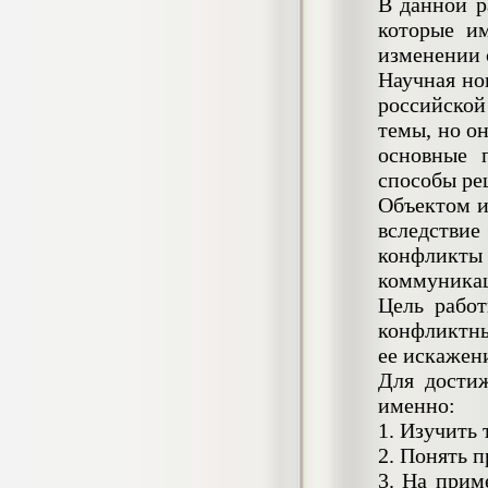
В данной р
негативных эмоциональных состояний
которые и
у сотрудников медицинского центра в
условиях пандемии COVID-19
изменении 
Диплом, 2021 г.
Научная но
Кол-во страниц: 51+прил.
Кол-во источников: 77
Цена:
российской
2.500
темы, но о
р
основные 
Диплом Виндикационный иск
способы ре
Дипломная работа, 2015
Объектом и
Кол-во страниц: 66
Кол-во источников: 46
Цена:
вследствие
конфликты 
5.000
р
коммуника
Цель работ
конфликтны
ее искажен
Диплом Возмещение вреда,
причинённого жизни или здоровью
Для достиж
гражданина в гражданском
именно:
законодательстве (СГУПС)
1. Изучить
Диплом, 2019 г.
Кол-во страниц: 61+прил.
2. Понять 
Кол-во источников: 50
Цена:
3. На прим