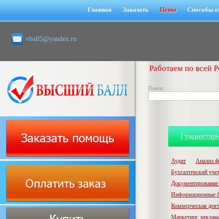
Главная
Заказать
Цены
Способы о
vball5@yandex.ru
Работаем по всей Р
Поиск:
Гуманитар
Аудит
Анализ ф
Бухгалтерский учет,
Документирование 
Информационные б
Коммерческая деят
Маркетинг, реклам