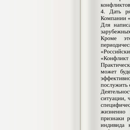
4.550
р
конфликтов
4. Дать р
Диплом Возмещение вреда,
Компании 
причиненного незаконными действиями
органов дознания предварительного
Для напис
следствия, прокуратуры и суда (СГУПС)
зарубежны
Диплом, 2019 г.
Кол-во страниц: 57+прил.
Кроме эт
Кол-во источников: 47
Цена:
периодич
4.550
р
«Российс
«Конфликт 
Диплом Комплексный подход к
Практическ
обеспечению качества жизни пациентов
может буд
с бронхиальной астмой в формате
лечебно-диагностической и
эффективн
реабилитационно-профилактической
послужить 
деятельности медицинской сестры в
поликлинике
Деятельнос
Диплом, 2022 г.
ситуации, 
Кол-во страниц: 58+прил.
Кол-во источников: 29
Цена:
специфичес
Диплом Криминальная миграция в
2.500
жизненно 
р
Западной Сибири: понятие, современное
признаки 
состояние, тенденции развития и меры
по ее предупреждению
индивида 
Диплом, 2024 г.