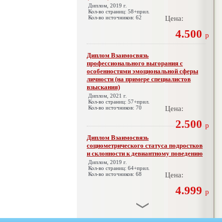
Диплом, 2019 г.
Кол-во страниц: 58+прил.
Кол-во источников: 62
Цена:
4.500
р
Диплом Взаимосвязь
профессионального выгорания с
особенностями эмоциональной сферы
личности (на примере специалистов
взыскания)
Диплом, 2021 г.
Кол-во страниц: 57+прил.
Кол-во источников: 70
Цена:
2.500
р
Диплом Взаимосвязь
социометрического статуса подростков
и склонности к девиантному поведению
Диплом, 2019 г.
Кол-во страниц: 64+прил.
Кол-во источников: 68
Цена:
4.999
р
Диплом Взаимосвязь эмпатии и