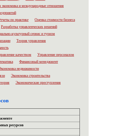
 экономика и международные отношения
редприятий
тчеты по практике
Оценка стоимости бизнеса
Разработка управленческих решений
иально-культурный сервис и туризм
низации
Теория управления
ьность
правление качеством
Управление персоналом
тематика
Финансовый менеджмент
Экономика недвижимости
язи
Экономика строительства
теория
Экономические преступления
рсов
джменте
мных ресурсов