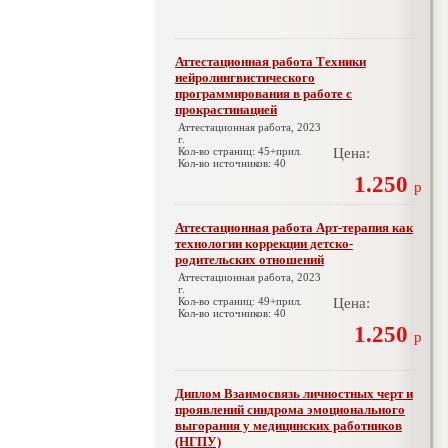
Аттестационная работа Техники
нейролингвистического
программирования в работе с
прокрастинацией
Аттестационная работа, 2023
г.
Кол-во страниц: 45+прил.
Цена:
Кол-во источников: 40
1.250
р
Аттестационная работа Арт-терапия как
технологии коррекции детско-
родительских отношений
Аттестационная работа, 2023
г.
Кол-во страниц: 49+прил.
Цена:
Кол-во источников: 40
1.250
р
Диплом Взаимосвязь личностных черт и
проявлений синдрома эмоционального
выгорания у медицинских работников
(НГПУ)