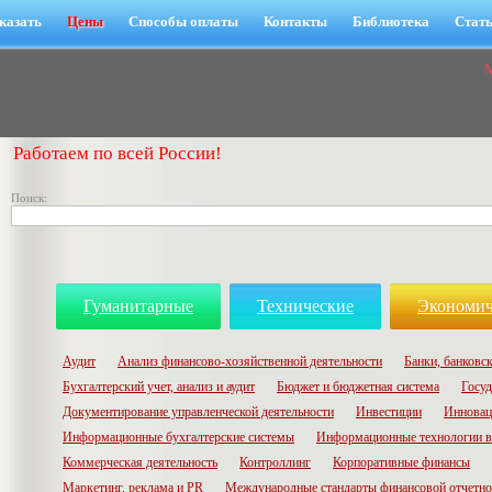
казать
Цены
Способы оплаты
Контакты
Библиотека
Стат
Работаем по всей России!
Поиск:
Гуманитарные
Технические
Экономич
Аудит
Анализ финансово-хозяйственной деятельности
Банки, банковск
Бухгалтерский учет, анализ и аудит
Бюджет и бюджетная система
Госуд
Документирование управленческой деятельности
Инвестиции
Инновац
Информационные бухгалтерские системы
Информационные технологии в
Коммерческая деятельность
Контроллинг
Корпоративные финансы
Маркетинг, реклама и PR
Международные стандарты финансовой отчетн