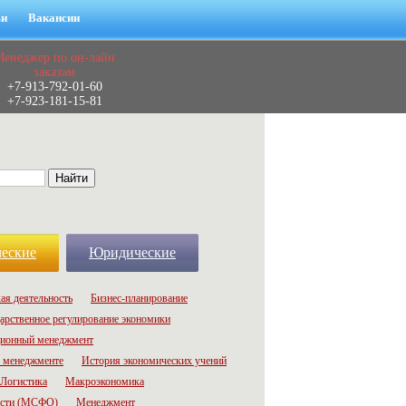
ьи
Вакансии
Менеджер по он-лайн
заказам
+7-913-792-01-60
+7-923-181-15-81
еские
Юридические
ая деятельность
Бизнес-планирование
арственное регулирование экономики
ионный менеджмент
 менеджменте
История экономических учений
Логистика
Макроэкономика
ости (МСФО)
Менеджмент