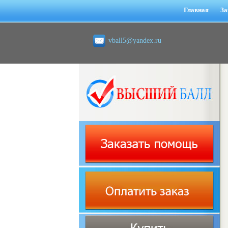
Главная
За
vball5@yandex.ru