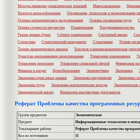
Методы принятия управленческих решений
Микроэкономика
Мировая
Налоги и налогообложение
Организация, технология и проектирование п
Основы математического моделирования
Основы организации труда
О
Оценка стоимости имущества
Планирование
Предпринимательство
Рынок ценных бумаг
Сетевое планирование
Системный анализ
Соц
Статистика
Стратегический менеджмент
Страхование
Теория орга
Теория экономического анализа
Торговля и внешнеэкономическая деятел
Туристско-рекреационное проектирование
Управление изменениями
У
Управление проектами
Управление социальной сферой
Финансовая ма
Финансы и кредит
Ценообразование
Эконометрика
Экономика
Экономика отраслевых рынков
Экономика предприятия
Экономика св
Экономика труда
Экономико-математические методы
Экономическая 
Экономический анализ
Ярмарочно-выставочная деятельность
Реферат Проблемы качества программных ресу
Группа предметов
Экономические
Предмет
Информационные технологии в мене
Тема/вариант работы
Реферат Проблемы качества програм
Кол-во источников:
11