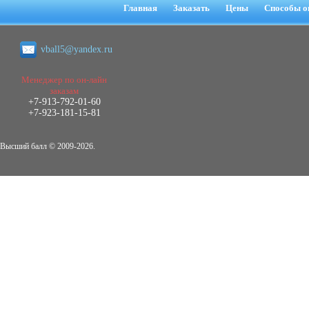
негативных эмоциональных состояний
Главная
Заказать
Цены
Способы о
у сотрудников медицинского центра в
условиях пандемии COVID-19
Диплом, 2021 г.
vball5@yandex.ru
Кол-во страниц: 51+прил.
Кол-во источников: 77
Цена:
2.500
Менеджер по он-лайн
р
заказам
+7-913-792-01-60
Диплом Виндикационный иск
+7-923-181-15-81
Дипломная работа, 2015
Кол-во страниц: 66
Кол-во источников: 46
Цена:
Высший балл © 2009-2026.
5.000
р
Диплом Возмещение вреда,
причинённого жизни или здоровью
гражданина в гражданском
законодательстве (СГУПС)
Диплом, 2019 г.
Кол-во страниц: 61+прил.
Кол-во источников: 50
Цена: