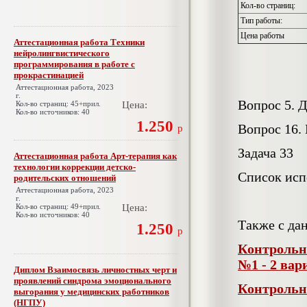
Кол-во страниц:
Тип работы:
Цена работы
Аттестационная работа Техники
нейролингвистического
программирования в работе с
прокрастинацией
Аттестационная работа, 2023
г.
Вопрос 5. 
Кол-во страниц: 45+прил.
Цена:
Кол-во источников: 40
1.250
Вопрос 16.
р
Задача 33
Аттестационная работа Арт-терапия как
технологии коррекции детско-
Список исп
родительских отношений
Аттестационная работа, 2023
г.
Кол-во страниц: 49+прил.
Цена:
Кол-во источников: 40
Также с да
1.250
р
Контрольн
№1 - 2 вар
Диплом Взаимосвязь личностных черт и
проявлений синдрома эмоционального
Контрольн
выгорания у медицинских работников
(НГПУ)