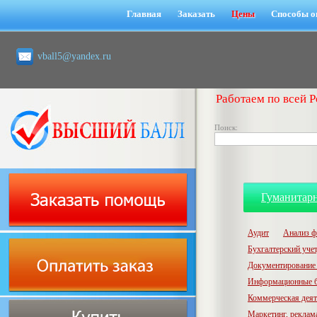
Главная
Заказать
Цены
Способы о
vball5@yandex.ru
Работаем по всей Р
Поиск:
Гуманитар
Аудит
Анализ ф
Бухгалтерский учет,
Документирование 
Информационные б
Коммерческая деят
Маркетинг, реклам