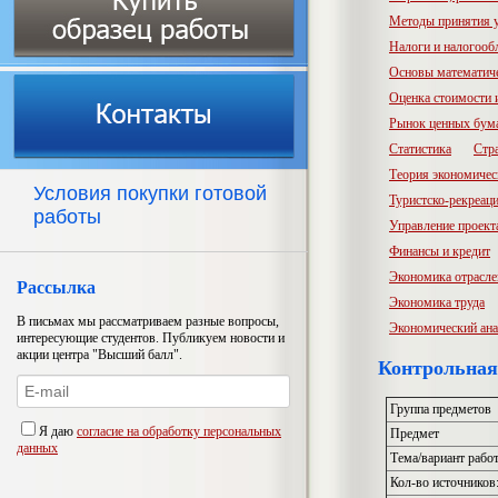
Методы принятия 
Налоги и налогооб
Основы математич
Оценка стоимости
Рынок ценных бум
Статистика
Стр
Теория экономичес
Условия покупки готовой
Туристско-рекреац
работы
Управление проект
Финансы и кредит
Экономика отрасл
Рассылка
Экономика труда
В письмах мы рассматриваем разные вопросы,
Экономический ана
интересующие студентов. Публикуем новости и
акции центра "Высший балл".
Контрольная
Группа предметов
Я даю
согласие на обработку персональных
Предмет
данных
Тема/вариант рабо
Кол-во источников