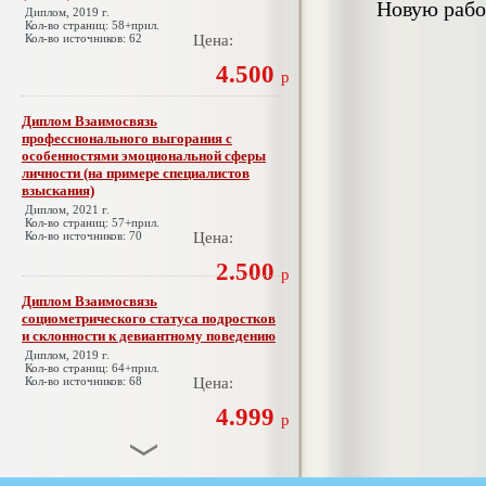
Новую рабо
Диплом, 2019 г.
Кол-во страниц: 58+прил.
Кол-во источников: 62
Цена:
4.500
р
Диплом Взаимосвязь
профессионального выгорания с
особенностями эмоциональной сферы
личности (на примере специалистов
взыскания)
Диплом, 2021 г.
Кол-во страниц: 57+прил.
Кол-во источников: 70
Цена:
2.500
р
Диплом Взаимосвязь
социометрического статуса подростков
и склонности к девиантному поведению
Диплом, 2019 г.
Кол-во страниц: 64+прил.
Кол-во источников: 68
Цена:
4.999
р
Диплом Взаимосвязь эмпатии и