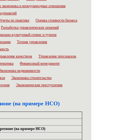
 экономика и международные отношения
редприятий
тчеты по практике
Оценка стоимости бизнеса
Разработка управленческих решений
иально-культурный сервис и туризм
низации
Теория управления
ьность
правление качеством
Управление персоналом
тематика
Финансовый менеджмент
Экономика недвижимости
язи
Экономика строительства
теория
Экономические преступления
ионе (на примере НСО)
 регионе (на примере НСО)