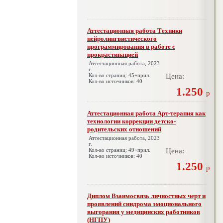
Аттестационная работа Техники
нейролингвистического
программирования в работе с
прокрастинацией
Аттестационная работа, 2023
г.
Кол-во страниц: 45+прил.
Цена:
Кол-во источников: 40
1.250
р
Аттестационная работа Арт-терапия как
технологии коррекции детско-
родительских отношений
Аттестационная работа, 2023
г.
Кол-во страниц: 49+прил.
Цена:
Кол-во источников: 40
1.250
р
Диплом Взаимосвязь личностных черт и
проявлений синдрома эмоционального
выгорания у медицинских работников
(НГПУ)