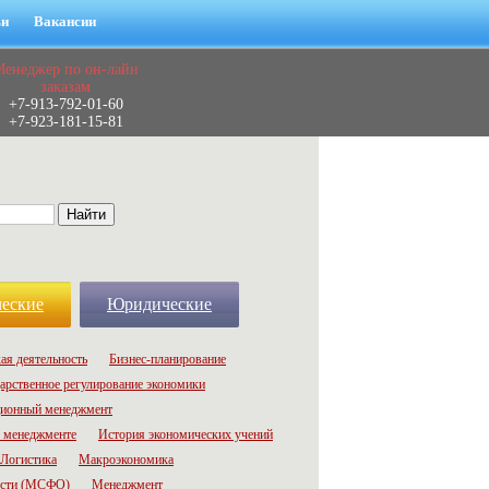
ьи
Вакансии
Менеджер по он-лайн
заказам
+7-913-792-01-60
+7-923-181-15-81
еские
Юридические
ая деятельность
Бизнес-планирование
арственное регулирование экономики
ионный менеджмент
 менеджменте
История экономических учений
Логистика
Макроэкономика
ости (МСФО)
Менеджмент