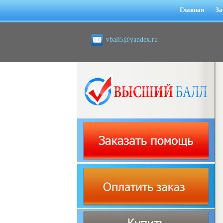
Главная
За
vball5@yandex.ru