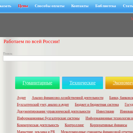
казать
Цены
Способы оплаты
Контакты
Библиотека
Стат
Работаем по всей России!
Поиск:
Гуманитарные
Технические
Экономич
Аудит
Анализ финансово-хозяйственной деятельности
Банки, банковск
Бухгалтерский учет, анализ и аудит
Бюджет и бюджетная система
Госуд
Документирование управленческой деятельности
Инвестиции
Инновац
Информационные бухгалтерские системы
Информационные технологии в
Коммерческая деятельность
Контроллинг
Корпоративные финансы
Маркетинг, реклама и PR
Международные стандарты финансовой отчетн