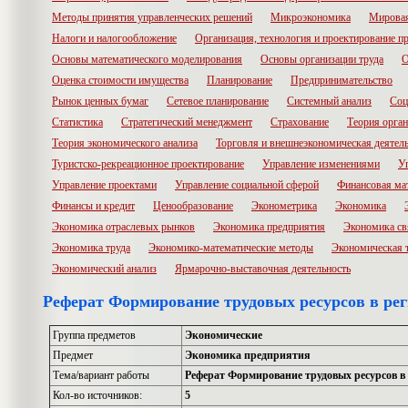
Методы принятия управленческих решений
Микроэкономика
Мировая
Налоги и налогообложение
Организация, технология и проектирование п
Основы математического моделирования
Основы организации труда
О
Оценка стоимости имущества
Планирование
Предпринимательство
Рынок ценных бумаг
Сетевое планирование
Системный анализ
Соц
Статистика
Стратегический менеджмент
Страхование
Теория орга
Теория экономического анализа
Торговля и внешнеэкономическая деятел
Туристско-рекреационное проектирование
Управление изменениями
У
Управление проектами
Управление социальной сферой
Финансовая ма
Финансы и кредит
Ценообразование
Эконометрика
Экономика
Экономика отраслевых рынков
Экономика предприятия
Экономика св
Экономика труда
Экономико-математические методы
Экономическая 
Экономический анализ
Ярмарочно-выставочная деятельность
Реферат Формирование трудовых ресурсов в рег
Группа предметов
Экономические
Предмет
Экономика предприятия
Тема/вариант работы
Реферат Формирование трудовых ресурсов в
Кол-во источников:
5