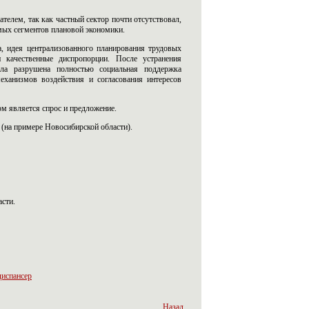
телем, так как частный сектор почти отсутствовал,
мых сегментов плановой экономики.
а, идея централизованного планирования трудовых
и качественные диспропорции. После устранения
ыла разрушена полностью социальная поддержка
ханизмов воздействия и согласования интересов
ом является спрос и предложение.
 (на примере Новосибирской области).
сти.
диспансер
Назад