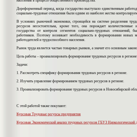
населения в процессе общественного производства.
Дореформенный период, когда государство выступало единственным работода
социально-трудовые отношения были одним из наиболее жестко контролируе
В условиях рыночной экономики, строящейся на системе разделения труд
ресурсов несостоятельна, кроме того, она порождает количественные 
государства от контроля сегментов социально-трудовых отношений, б
работников. Поэтому возникает необходимость в формировании новых ме
работодателей и трудоспособного населения.
Рынок труда является частью товарных рынков, а значит его основным закон
Цель работы – проанализировать формирование трудовых ресурсов в регионе
Задачи:
1. Рассмотреть специфику формирования трудовых ресурсов в регионе.
2. Изучить управление формированием трудовых ресурсов в регионе.
3. Проанализировать формирование трудовых ресурсов в Новосибирской обла
С этой работой также покупают:
Курсовая Трудовые ресурсы предприятия
Курсовая Экономический анализ трудовых ресурсов ГБУЗ Наркологический 