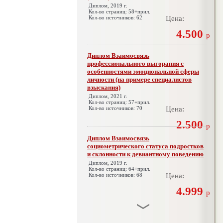
Диплом, 2019 г.
Кол-во страниц: 58+прил.
Кол-во источников: 62
Цена:
4.500
р
Диплом Взаимосвязь
профессионального выгорания с
особенностями эмоциональной сферы
личности (на примере специалистов
взыскания)
Диплом, 2021 г.
Кол-во страниц: 57+прил.
Кол-во источников: 70
Цена:
2.500
р
Диплом Взаимосвязь
социометрического статуса подростков
и склонности к девиантному поведению
Диплом, 2019 г.
Кол-во страниц: 64+прил.
Кол-во источников: 68
Цена:
4.999
р
Диплом Взаимосвязь эмпатии и