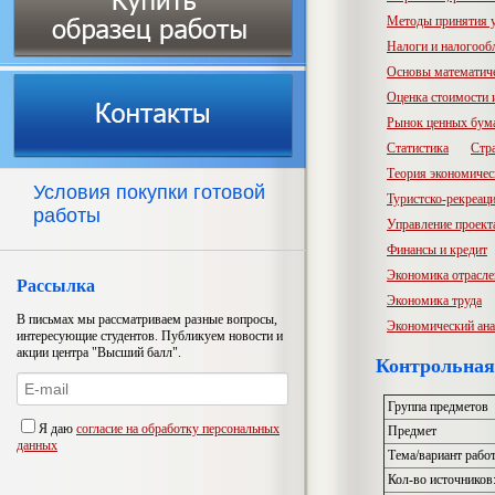
Методы принятия 
Налоги и налогооб
Основы математич
Оценка стоимости
Рынок ценных бум
Статистика
Стр
Теория экономичес
Условия покупки готовой
Туристско-рекреац
работы
Управление проект
Финансы и кредит
Экономика отрасл
Рассылка
Экономика труда
В письмах мы рассматриваем разные вопросы,
Экономический ана
интересующие студентов. Публикуем новости и
акции центра "Высший балл".
Контрольная
Группа предметов
Я даю
согласие на обработку персональных
Предмет
данных
Тема/вариант рабо
Кол-во источников