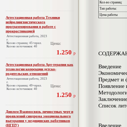
Кол-во страниц:
Тип работы:
Цена работы
Аттестационная работа Техники
нейролингвистического
программирования в работе с
прокрастинацией
Аттестационная работа, 2023
г.
Кол-во страниц: 45+прил.
Цена:
Кол-во источников: 40
1.250
СОДЕРЖА
р
Аттестационная работа Арт-терапия как
Введение
технологии коррекции детско-
Экономичес
родительских отношений
Предмет и 
Аттестационная работа, 2023
г.
Появление 
Кол-во страниц: 49+прил.
Цена:
Кол-во источников: 40
Методологи
1.250
р
Заключени
Список лит
Диплом Взаимосвязь личностных черт и
проявлений синдрома эмоционального
выгорания у медицинских работников
Введение
(НГПУ)