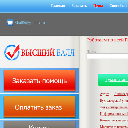
Главная
Заказать
Цены
Способы о
vball5@yandex.ru
Работаем по всей Р
Поиск:
Гуманитар
Аудит
Анализ ф
Бухгалтерский учет,
Документирование 
Информационные б
Коммерческая деят
Маркетинг, реклам