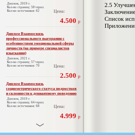
Диплом, 2019 г.
2.5 Улучше
Кол-во страниц: 58+прил.
Заключени
Кол-во источников: 62
Цена:
Список исп
4.500
р
Приложени
Диплом Взаимосвязь
профессионального выгорания с
особенностями эмоциональной сферы
личности (на примере специалистов
взыскания)
Диплом, 2021 г.
Кол-во страниц: 57+прил.
Кол-во источников: 70
Цена:
2.500
р
Диплом Взаимосвязь
социометрического статуса подростков
и склонности к девиантному поведению
Диплом, 2019 г.
Кол-во страниц: 64+прил.
Кол-во источников: 68
Цена:
4.999
р
Диплом Взаимосвязь эмпатии и