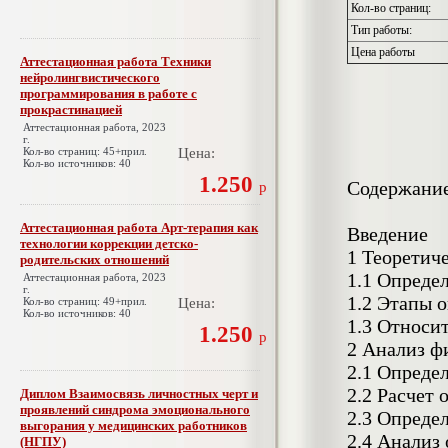
Кол-во страниц:
Тип работы:
Цена работы
Аттестационная работа Техники
нейролингвистического
программирования в работе с
прокрастинацией
Аттестационная работа, 2023
г.
Кол-во страниц: 45+прил.
Цена:
Кол-во источников: 40
1.250
Содержани
р
Аттестационная работа Арт-терапия как
Введение
технологии коррекции детско-
1 Теоретич
родительских отношений
1.1 Опреде
Аттестационная работа, 2023
г.
1.2 Этапы 
Кол-во страниц: 49+прил.
Цена:
Кол-во источников: 40
1.3 Относи
1.250
р
2 Анализ ф
2.1 Опреде
2.2 Расчет
Диплом Взаимосвязь личностных черт и
проявлений синдрома эмоционального
2.3 Опреде
выгорания у медицинских работников
2.4 Анализ
(НГПУ)