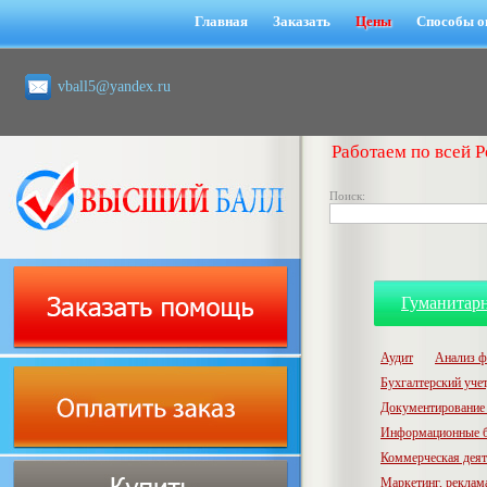
Главная
Заказать
Цены
Способы о
vball5@yandex.ru
Работаем по всей Р
Поиск:
Гуманитар
Аудит
Анализ ф
Бухгалтерский учет,
Документирование 
Информационные б
Коммерческая деят
Маркетинг, реклам