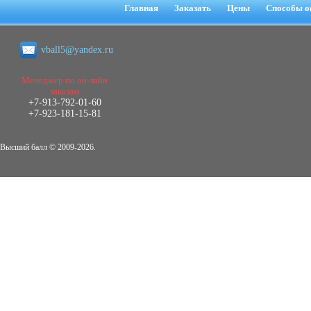
негативных эмоциональных состояний
Главная
Заказать
Цены
Способы о
у сотрудников медицинского центра в
условиях пандемии COVID-19
Диплом, 2021 г.
vball5@yandex.ru
Кол-во страниц: 51+прил.
Кол-во источников: 77
Цена:
2.500
Менеджер по он-лайн
р
заказам
+7-913-792-01-60
Диплом Виндикационный иск
+7-923-181-15-81
Дипломная работа, 2015
Кол-во страниц: 66
Кол-во источников: 46
Цена:
Высший балл © 2009-2026.
5.000
р
Диплом Возмещение вреда,
причинённого жизни или здоровью
гражданина в гражданском
законодательстве (СГУПС)
Диплом, 2019 г.
Кол-во страниц: 61+прил.
Кол-во источников: 50
Цена: