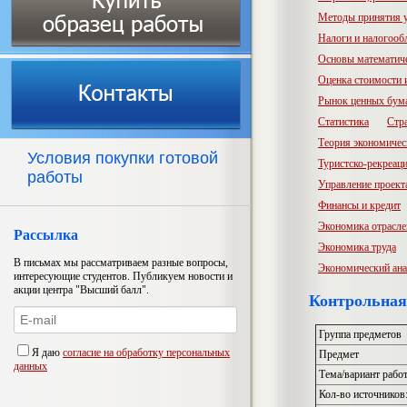
Методы принятия 
Налоги и налогооб
Основы математич
Оценка стоимости
Рынок ценных бум
Статистика
Стр
Теория экономичес
Условия покупки готовой
Туристско-рекреац
работы
Управление проект
Финансы и кредит
Экономика отрасл
Рассылка
Экономика труда
В письмах мы рассматриваем разные вопросы,
Экономический ана
интересующие студентов. Публикуем новости и
акции центра "Высший балл".
Контрольная
Группа предметов
Я даю
согласие на обработку персональных
Предмет
данных
Тема/вариант рабо
Кол-во источников