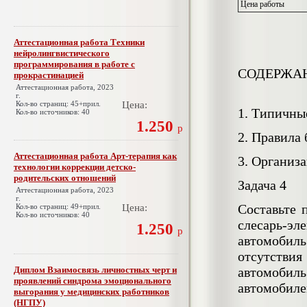
Цена работы
Аттестационная работа Техники
нейролингвистического
программирования в работе с
СОДЕРЖА
прокрастинацией
Аттестационная работа, 2023
г.
Кол-во страниц: 45+прил.
Цена:
1. Типичны
Кол-во источников: 40
1.250
р
2. Правила
Аттестационная работа Арт-терапия как
3. Организ
технологии коррекции детско-
родительских отношений
Задача 4
Аттестационная работа, 2023
г.
Составьте 
Кол-во страниц: 49+прил.
Цена:
Кол-во источников: 40
слесарь-э
1.250
р
автомобиль
отсутстви
Диплом Взаимосвязь личностных черт и
автомобиль
проявлений синдрома эмоционального
автомобил
выгорания у медицинских работников
(НГПУ)