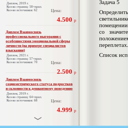
Задача 5
Диплом, 2019 г.
Кол-во страниц: 58+прил.
Кол-во источников: 62
Цена:
Определит
светильни
4.500
р
помещении п
со значит
Диплом Взаимосвязь
профессионального выгорания с
положение
особенностями эмоциональной сферы
переплетах
личности (на примере специалистов
взыскания)
Список исп
Диплом, 2021 г.
Кол-во страниц: 57+прил.
Кол-во источников: 70
Цена:
2.500
р
Диплом Взаимосвязь
социометрического статуса подростков
и склонности к девиантному поведению
Диплом, 2019 г.
Кол-во страниц: 64+прил.
Кол-во источников: 68
Цена:
4.999
р
Диплом Взаимосвязь эмпатии и