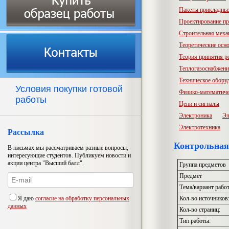
Пакеты прикладны
Проектирование пр
Строительная меха
Теоретические осн
Теория принятия р
Теплогазоснабжени
Техническое обору
Условия покупки готовой
Физико-математиче
работы
Цепи и сигналы
Электроника
Эл
Электротехника
Рассылка
Контрольная
В письмах мы рассматриваем разные вопросы,
интересующие студентов. Публикуем новости и
акции центра "Высший балл".
Группа предметов
Предмет
Тема/вариант рабо
Я даю
согласие на обработку персональных
Кол-во источников
данных
Кол-во страниц:
Тип работы: