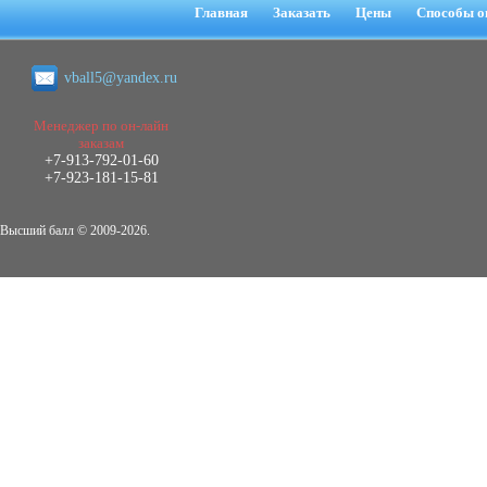
негативных эмоциональных состояний
Главная
Заказать
Цены
Способы о
у сотрудников медицинского центра в
условиях пандемии COVID-19
Диплом, 2021 г.
vball5@yandex.ru
Кол-во страниц: 51+прил.
Кол-во источников: 77
Цена:
2.500
Менеджер по он-лайн
р
заказам
+7-913-792-01-60
Диплом Виндикационный иск
+7-923-181-15-81
Дипломная работа, 2015
Кол-во страниц: 66
Кол-во источников: 46
Цена:
Высший балл © 2009-2026.
5.000
р
Диплом Возмещение вреда,
причинённого жизни или здоровью
гражданина в гражданском
законодательстве (СГУПС)
Диплом, 2019 г.
Кол-во страниц: 61+прил.
Кол-во источников: 50
Цена: