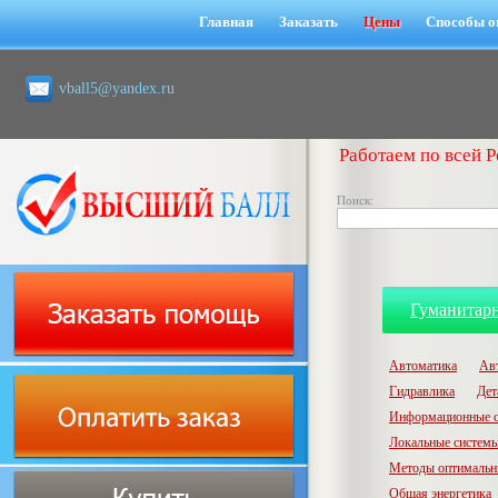
Главная
Заказать
Цены
Способы о
vball5@yandex.ru
Работаем по всей Р
Поиск:
Гуманитар
Автоматика
Ав
Гидравлика
Дет
Информационные с
Локальные системы
Методы оптимальн
Общая энергетика