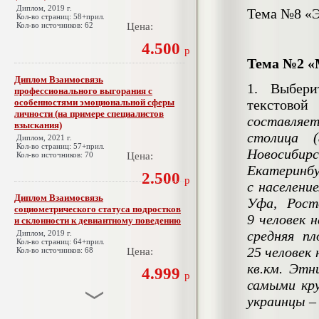
Диплом, 2019 г.
Тема №8 «Э
Кол-во страниц: 58+прил.
Кол-во источников: 62
Цена:
4.500
р
Тема №2 «
Диплом Взаимосвязь
1. Выбери
профессионального выгорания с
особенностями эмоциональной сферы
текстовой
личности (на примере специалистов
составляет
взыскания)
столица (
Диплом, 2021 г.
Кол-во страниц: 57+прил.
Новосибир
Кол-во источников: 70
Цена:
Екатеринбу
2.500
р
с населени
Диплом Взаимосвязь
Уфа, Рост
социометрического статуса подростков
9
человек н
и склонности к девиантному поведению
средняя п
Диплом, 2019 г.
Кол-во страниц: 64+прил.
25
человек 
Кол-во источников: 68
Цена:
кв.км. Этн
4.999
р
самыми кр
украинцы – 
Диплом Взаимосвязь эмпатии и