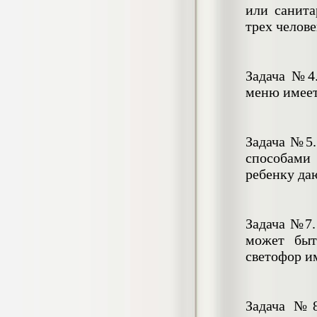
1.500
р
или санита
трех челове
Индивидуальный проект Электронные
средства платежа: банковские карты и
Задача №4.
электронные кошельки
меню имеет
Индивидуальный проект, 2020
г.
Кол-во страниц:
Цена:
20+презентация
Кол-во источников: 15
650
р
Задача №5.
способами 
ребенку да
Конкурсные задачи по разделам права
(ТГУ)
Задачи, 2022 г.
Кол-во страниц: 37
Кол-во источников: 0
Цена:
Задача №7.
800
может быт
р
светофор и
Контрольная Геополитическое
Задача №8
положение России: прошлое, настоящее
и будущее