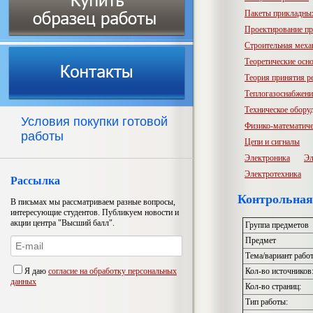
Пакеты прикладны
Проектирование пр
Строительная меха
Теоретические осн
Теория принятия р
Теплогазоснабжени
Техническое обору
Условия покупки готовой
Физико-математиче
работы
Цепи и сигналы
Электроника
Эл
Электротехника
Рассылка
Контрольная
В письмах мы рассматриваем разные вопросы,
интересующие студентов. Публикуем новости и
акции центра "Высший балл".
Группа предметов
Предмет
Тема/вариант рабо
Я даю
согласие на обработку персональных
Кол-во источников
данных
Кол-во страниц:
Тип работы: