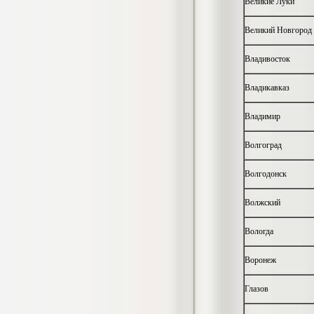
Великие Луки
Кол-во страниц: 73+прил.
Кол-во источников: 108
Цена:
Великий Новгород
4.500
р
Владивосток
Диплом Личность Григория Распутина в
мемуарах современников
Владикавказ
Диплом, 2024 г.
Кол-во страниц: 61
Кол-во источников: 46
Цена:
Владимир
2.900
р
Волгоград
Волгодонск
Диплом Меры социально-правовой
защиты женщин, имеющих детей
Волжский
Диплом, 2020 г.
Кол-во страниц: 46+прил.
Кол-во источников: 37
Цена:
Вологда
3.999
р
Воронеж
Глазов
Диплом Организация деятельности
малых предприятий индустрии