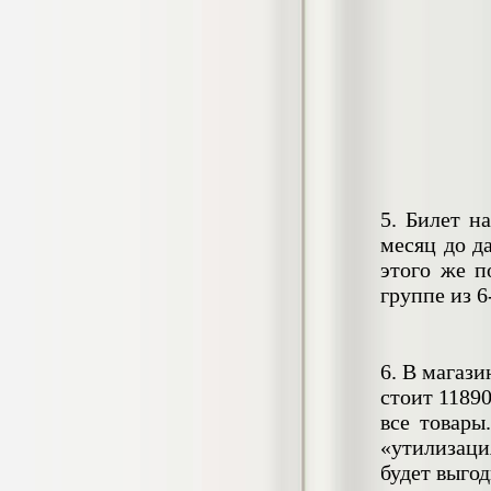
2.500
р
Диплом Травмы нижних конечностей.
Роль фельдшера в диагностике и
оказании неотложной помощи
Диплом, 2020 г.
Кол-во страниц: 50+прил.
Кол-во источников: 33
Цена:
5. Билет н
4.500
р
месяц до д
этого же п
Диплом Уголовная ответственность за
группе из 6
убийство при отягчающих
обстоятельствах (ч. 2 ст. 105 УК РФ)
Дипломная работа, 2020 г.
Кол-во страниц: 91
6. В магаз
Кол-во источников: 91
Цена:
стоит 1189
5.500
р
все товары
«утилизаци
будет выгод
Диплом Фармацевтические лаки: состав
и технология (НГМУ)