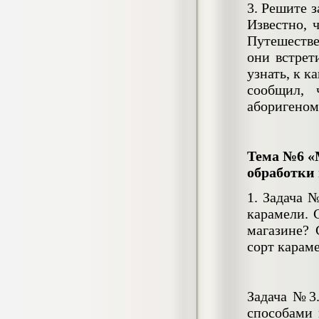
3. Решите 
Известно, 
Доклад Религиозная реформа Эхнатона
Доклад, 2022 г.
Путешестве
Кол-во страниц: 11
Кол-во источников: 10
Цена:
они встрет
узнать, к 
300
р
сообщил, 
аборигеном
Индивидуальный проект Великая
Отечественная война: значение и цена
Тема №6 «
победы (НКТ им.А.Н.Косыгина)
обработки
Индивидуальный проект, 2020
г.
Кол-во страниц: 25+прил.
Цена:
1. Задача 
Кол-во источников: 5
карамели. 
750
р
магазине? 
сорт карам
Индивидуальный проект История
развития мотоцикла
Проект, 2025 г.
Кол-во страниц:
Задача №3.
23+презентация+ доклад
Цена:
Кол-во источников: 7
способами 