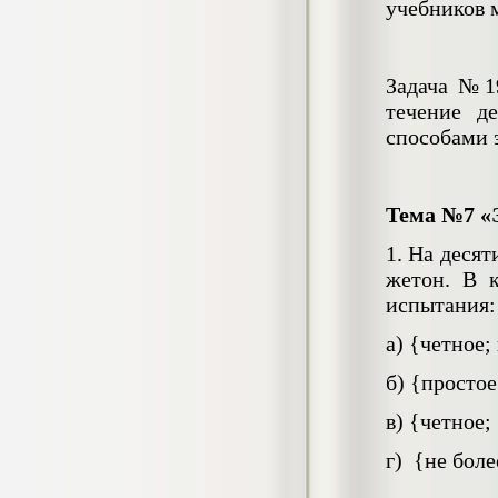
учебников 
Контрольная, 2022 г.
Кол-во страниц: 14
Кол-во источников: 7
Цена:
600
Задача №1
р
течение д
способами 
Контрольная Государственная
программа Доступная среда на 2011-
2020 годы
Контрольная, 2020 г.
Тема №7 «
Кол-во страниц: 19
Кол-во источников: 6
Цена:
1. На десят
450
р
жетон. В 
испытания:
Контрольная Суицидология
а) {четное;
Контрольная работа, 2022 г.
Кол-во страниц: 4
Кол-во источников: 0
Цена:
б) {простое;
350
р
в) {четное; 
г) {не боле