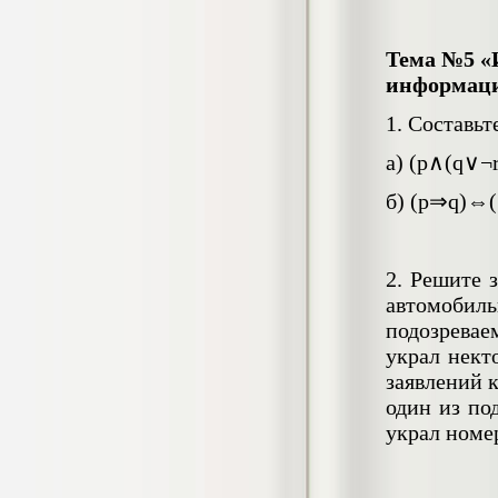
Диплом, 2019 г.
Кол-во страниц: 37
Кол-во источников: 18
Цена:
Тема №5 «И
2.999
информац
р
1. Составь
а) (p∧(q∨¬
Диссертация Внутренняя картина
болезни у военнослужащих,
б) (p⇒q)⇔
принимавших участие в военных
операциях, при посттравматическом
стрессовом расстройстве
Диссертация, 2025 г.
Кол-во страниц: 63+прил.
2. Решите 
Кол-во источников: 36
Цена:
автомобиль
5.500
р
подозревае
Диссертация Управление развитием
украл нект
профессиональной культуры
заявлений к
воспитателя дошкольной
образовательной организации
один из по
Диссертация, 2024 г.
украл номе
Кол-во страниц: 68+прил.
Кол-во источников: 56
Цена:
3.500
р