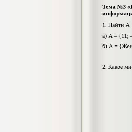
Диплом Проект строительства ВОЛП на
Тема №3 «
участке г. Нижний Новгород - г. Муром-
информац
диплом (СибГУТИ)
Диплом, 2020 г.
Кол-во страниц: 74
1. Найти А
Кол-во источников: 19
Цена:
6.500
а) A = {11; 
р
б) А = {Же
Диплом Производство по делам об
административных правонарушениях
Диплом, 2020 г.
2. Какое м
Кол-во страниц:
61+доклад+аннотация
Цена:
Кол-во источников: 49
5.500
р
Диплом Развитие мелкой моторики у
детей младшего школьного возраста с
нарушением интеллекта на занятиях
ИЗО
Диплом, 2019 г.
Кол-во страниц: 62+прил.
Кол-во источников: 53
Цена: