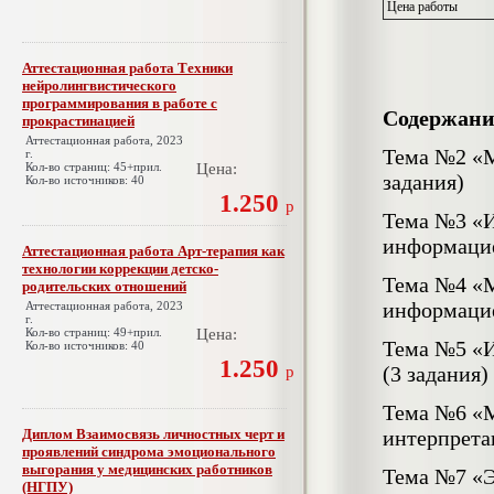
Цена работы
Аттестационная работа Техники
нейролингвистического
программирования в работе с
Содержани
прокрастинацией
Аттестационная работа, 2023
Тема №2 «М
г.
Кол-во страниц: 45+прил.
Цена:
задания)
Кол-во источников: 40
1.250
р
Тема №3 «И
информацие
Аттестационная работа Арт-терапия как
технологии коррекции детско-
Тема №4 «М
родительских отношений
информацие
Аттестационная работа, 2023
г.
Кол-во страниц: 49+прил.
Цена:
Тема №5 «И
Кол-во источников: 40
1.250
(3 задания)
р
Тема №6 «М
Диплом Взаимосвязь личностных черт и
интерпрета
проявлений синдрома эмоционального
выгорания у медицинских работников
Тема №7 «Э
(НГПУ)