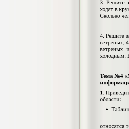
3. Решите 
3.999
р
ходят в кру
Сколько че
Диплом Развитие рынка интернет-
бронирования гостиничных услуг в
России
Диплом, 2020 г.
4. Решите з
Кол-во страниц: 60
Кол-во источников: 32
Цена:
ветреных, 
3.500
ветреных 
р
холодным. 
Диплом Развитие слухового восприятия
речевых звучаний у глухих
Тема №4 «М
дошкольников старшего возраста в
процессе игровой деятельности (НГПУ)
информац
Диплом, 2019 г.
Кол-во страниц: 61+прил.
1. Приведи
Кол-во источников: 61
Цена:
области:
4.500
р
Таблиц
Диплом Развитие эстетического вкуса
- рассмат
подростков средствами художественной
фотографии в системе дополнительного
относятся т
образования