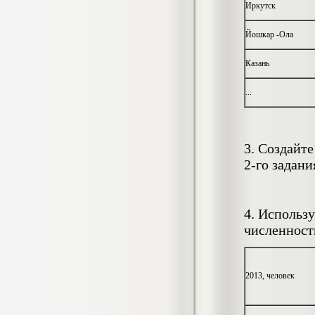
4.550
р
Иркутск
Диплом Особенности половых
дифференциаций межличностных
Йошкар -Ола
отношений у старших подростков с
несформированностью высших
Казань
психических функций (НГПУ)
Диплом, 2019 г.
Кол-во страниц: 55+прил.
...
Кол-во источников: 52
Цена:
4.550
р
Диплом Оценка качества трудового
3. Создайт
потенциала персонала предприятия
(СГУГиТ)
2-го задани
Диплом, 2020 г.
Кол-во страниц: 73+прил.
Кол-во источников: 41
Цена:
4.500
4. Использ
р
численност
Диплом Оценка масштабов теневой
экономики по Новосибирской области
2013, человек
(НГТУ)
Диплом, 2019 г.
Кол-во страниц: 93
Кол-во источников: 51
Цена: