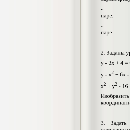
реструктуризации деятельности
- есть св
производственной организации
Диплом, 2019 г.
паре;
Кол-во страниц: 79+прил.
Кол-во источников: 32
Цена:
- нет сво
5.500
р
паре.
Диплом Современные методики
2. Заданы у
фиксации несъемных зубных протезов
(НГМУ)
y - 3x + 4 =
Диплом, 2019 г.
Кол-во страниц: 38+прил.
Кол-во источников: 26
Цена:
2
y - x
+ 6x -
2.999
р
2
2
x
+ y
- 16 
Изобрази
Диплом Социальные гарантии,
предоставляемые семьям
координатн
военнослужащих (СибУПК)
Диплом, 2019 г.
Кол-во страниц: 40+прил.
Кол-во источников: 32
Цена:
3. Задать
2.999
р
отмеченны