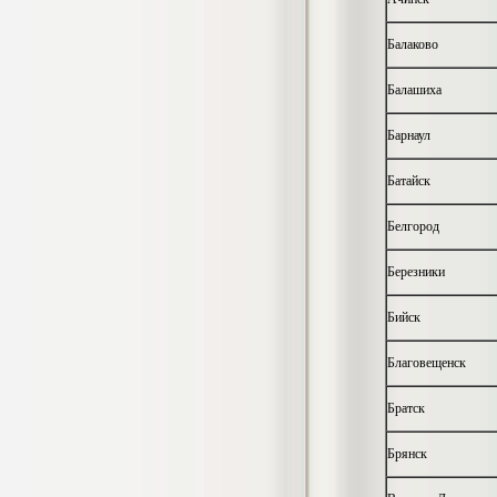
4.550
р
Балаково
Диплом Возмещение вреда,
причиненного незаконными действиями
органов дознания предварительного
Балашиха
следствия, прокуратуры и суда (СГУПС)
Диплом, 2019 г.
Барнаул
Кол-во страниц: 57+прил.
Кол-во источников: 47
Цена:
4.550
Батайск
р
Белгород
Диплом Комплексный подход к
обеспечению качества жизни пациентов
с бронхиальной астмой в формате
Березники
лечебно-диагностической и
реабилитационно-профилактической
Бийск
деятельности медицинской сестры в
поликлинике
Диплом, 2022 г.
Благовещенск
Кол-во страниц: 58+прил.
Кол-во источников: 29
Цена:
Братск
Диплом Криминальная миграция в
2.500
р
Западной Сибири: понятие, современное
состояние, тенденции развития и меры
Брянск
по ее предупреждению
Диплом, 2024 г.