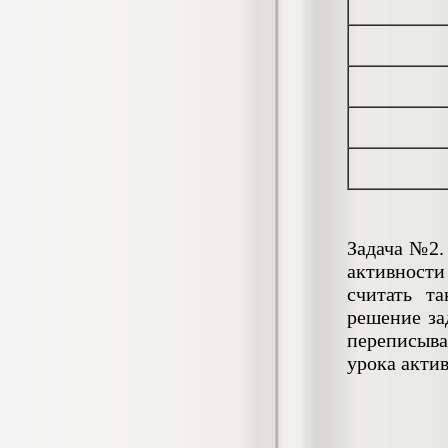
лекарственных форм в аптечных
условиях
Курсовая, 2019 г.
Кол-во страниц: 25
Кол-во источников: 8
Цена:
1.200
р
Курсовая Использование приемов
технологии ТРИЗ в формировании
пространственных представлений (НПК
№1 им. Макаренко)
Курсовая, 2019 г.
Кол-во страниц: 20
Задача №2.
Кол-во источников: 15
Цена:
активности
750
р
считать т
решение за
Курсовая Исследование бренда
переписывае
управление проектами на российском
урока акти
рынке: тенденции и перспективы (НГАУ)
Курсовая, 2018 г.
Кол-во страниц: 32+прил.
Кол-во источников: 18
Цена:
900
р