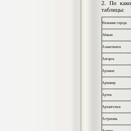
2. По как
негативных эмоциональных состояний
у сотрудников медицинского центра в
таблицы:
условиях пандемии COVID-19
Диплом, 2021 г.
Кол-во страниц: 51+прил.
Название города
Кол-во источников: 77
Цена:
2.500
Абакан
р
Альметьевск
Диплом Виндикационный иск
Дипломная работа, 2015
Кол-во страниц: 66
Ангарск
Кол-во источников: 46
Цена:
5.000
р
Арзамас
Армавир
Артем
Диплом Возмещение вреда,
причинённого жизни или здоровью
гражданина в гражданском
Архангельск
законодательстве (СГУПС)
Диплом, 2019 г.
Кол-во страниц: 61+прил.
Астрахань
Кол-во источников: 50
Цена:
Ачинск