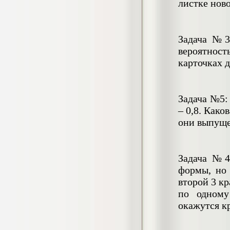
350
листке ново
р
Курсовая SWOT – анализ в системе
Задача №3:
статистических измерений
вероятнос
Курсовая, 2020 г.
Кол-во страниц: 52
карточках д
Кол-во источников: 22
Цена:
1.100
р
Задача №5:
– 0,8. Како
Курсовая Анализ финансовых
они выпуще
результатов деятельности
коммерческой организации
(Стоматология "СТС")
Курсовая, 2019 г.
Задача №4
Кол-во страниц: 50+прил.
Кол-во источников: 25
Цена:
формы, но 
1.000
второй 3 кр
р
по одному
окажутся к
Курсовая Влияние звездности на работу
гостиничного предприятия
Курсовая работа, 2022 г.
Кол-во страниц: 39