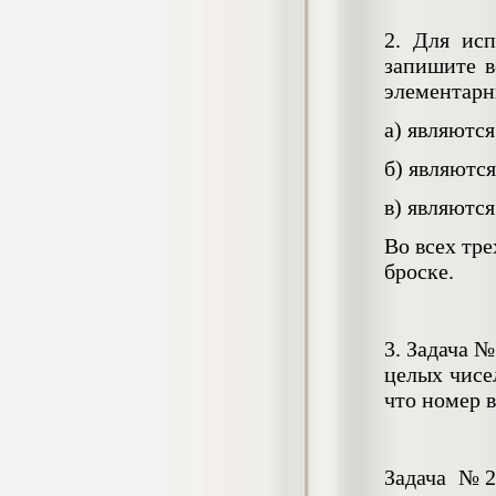
Контрольная Финансовые модели в
государственном управлении (вариант
2. Для исп
2, РАНХиГС)
запишите в
Контрольная, 2022 г.
Кол-во страниц: 18
элементарн
Кол-во источников: 5
Цена:
а) являютс
600
р
б) являютс
Контрольная Ценовая политика в
в) являютс
системе эффективного управления
предприятием: стратегия и тактика
Во всех тр
предприятия (вариант 6, НГАУ)
броске.
Контрольная, 2020 г.
Кол-во страниц: 17+прил.
Кол-во источников: 7
Цена:
450
р
3. Задача 
целых чисел
Контрольная Экономическая
что номер в
безопасность Кадровая безопасность
предприятия
Контрольная, 2018 г.
Кол-во страниц: 15
Кол-во источников: 9
Цена:
Задача №2: