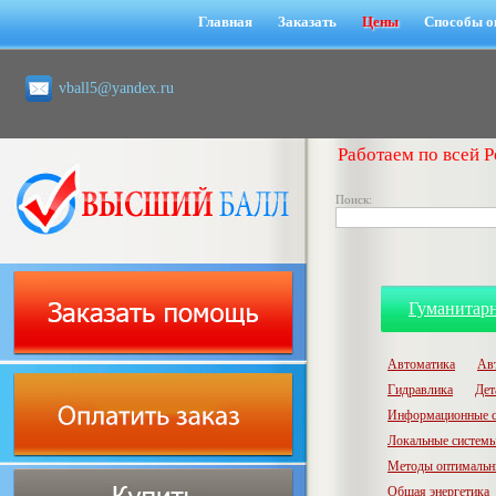
Главная
Заказать
Цены
Способы о
vball5@yandex.ru
Работаем по всей Р
Поиск:
Гуманитар
Автоматика
Ав
Гидравлика
Дет
Информационные с
Локальные системы
Методы оптимальн
Общая энергетика