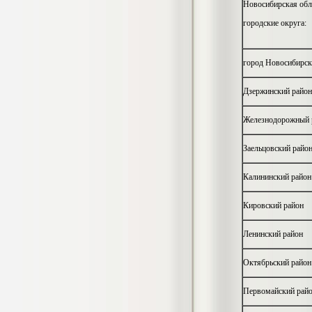
Новосибирская обл
4.800
р
городские округа:
Диплом Повышение
город Новосибирск
конкурентоспособности на предприятии
ООО «Главная Парфюмерия»
Диплом, 2018 г.
Дзержинский район
Кол-во страниц: 87+прил.
Кол-во источников: 41
Цена:
Железнодорожный 
3.999
р
Заельцовский райо
Диплом Порядок назначения и выплаты
Калининский район
материнского капитала как меры
социальной поддержки
населения:проблемы и перспективы
Кировский район
Диплом, 2020 г.
Кол-во страниц: 51+прил.
Кол-во источников: 31
Цена:
Ленинский район
3.999
р
Октябрьский район
Диплом Принципы и инструменты
Первомайский рай
фактчекинга и верификации
информации в работе современных