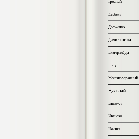
Грозный
гостеприимства (на материалах
гостиницы или иного средства
размещения)
Дербент
Диплом, 2023 г.+през.+доклад
Кол-во страниц: 69
Кол-во источников: 42
Цена:
Дзержинск
2.900
р
Димитровград
Диплом Организация работы городских
(районных) управлений ПФ РФ
Екатеринбург
Диплом, 2020 г.
Кол-во страниц: 42
Кол-во источников: 28
Цена:
Елец
2.900
р
Железнодорожный
Жуковский
Диплом Особенности взаимосвязи
стресса и нервно-психического
Златоуст
напряжения у групп в возрасте 18-25 и
26-35 лет при сдаче экзаменов в
Иваново
автошколе
Диплом, 2023 г.
Кол-во страниц: 50+прил.
Ижевск
Кол-во источников: 44
Цена: