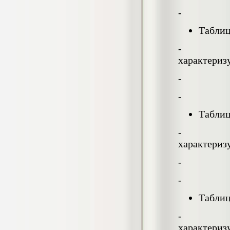
Диплом, 2024 г.
- все об
Кол-во страниц: 55+прил.
Кол-во источников: 45
Цена:
Таблиц
2.900
р
- рассмат
Диплом Разработка программы
характеризу
повышения квалификации на тему
"Технологии управления конфликтами"
- для каж
для мастеров производственного
обучения СПО
- други
Диплом, 2019 г.
Кол-во страниц: 73+прил.
Таблиц
Кол-во источников: 57
Цена:
5.500
- рассмат
р
характеризу
Диплом Система и виды
исправительных учреждений и их
назначение
- для каж
Диплом, 2024 г.
Кол-во страниц: 44
- други
Кол-во источников: 37
Цена:
2.900
Таблиц
р
- рассмат
характеризу
Диплом Совершенствование процесса