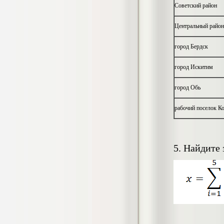
медиа (на примере программы «Fake
Советский район
news» телеканала «Дождь» и интернет-
ресурса «www.stopfake.org»)
Центральный район
Диплом, 2019 г.
Кол-во страниц: 58
Кол-во источников: 61
Цена:
город Бердск
4.500
р
Диплом Проект доступа сети
город Искитим
Кировского района города
Новосибирска (СибГУТИ)
город Обь
Диплом, 2020 г.
Кол-во страниц: 67
Кол-во источников: 20
Цена:
рабочий поселок К
6.500
р
5. Найдите
Диплом Проект строительства ВОЛП на
участке г. Ижевск - г. Сарапул
(СибГУТИ)
Диплом, 2019 г.
Кол-во страниц: 138
Кол-во источников: 13
Цена:
6.999
р