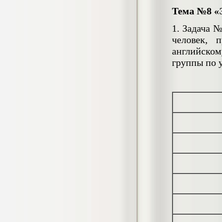
Кол-во источников: 26
Цена:
Тема №8 «
950
р
1. Задача 
человек, 
английско
Курсовая Государственные пособия
группы по 
гражданам, имеющим детей (Тема 30)
Курсовая, 2018 г.
Кол-во страниц: 30+прил.
Кол-во источников: 29
Цена:
850
р
Курсовая Детское экспериментирование
как средство формирования
экологического представления детей 5-6
лет
Курсовая, 2019 г.
Кол-во страниц: 33
Кол-во источников: 21
Цена:
1.100
р
Курсовая Изготовление стерильных