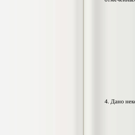
Диплом Стаж и его юридическое
значение при назначении пенсии
Диплом, 2019 г.
Кол-во страниц: 50
Кол-во источников: 34
Цена:
3.800
р
Диплом Стратегия лидерства по
издержкам в секторе пассажирских
перевозок (на примере РЖД)
Дипломная работа, 2020 г.
Кол-во страниц: 60
Кол-во источников: 32
Цена:
5.000
р
4. Дано не
Диплом Структурные компоненты
урока литературы
Диплом, 2021 г.
Кол-во страниц: 73+прил.
Кол-во источников: 73
Цена: