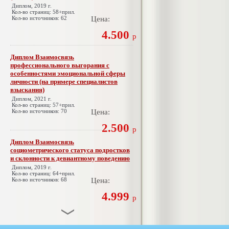
Диплом, 2019 г.
Кол-во страниц: 58+прил.
Кол-во источников: 62
Цена:
4.500
р
Диплом Взаимосвязь
профессионального выгорания с
особенностями эмоциональной сферы
личности (на примере специалистов
взыскания)
Диплом, 2021 г.
Кол-во страниц: 57+прил.
Кол-во источников: 70
Цена:
2.500
р
Диплом Взаимосвязь
социометрического статуса подростков
и склонности к девиантному поведению
Диплом, 2019 г.
Кол-во страниц: 64+прил.
Кол-во источников: 68
Цена:
4.999
р
Диплом Взаимосвязь эмпатии и