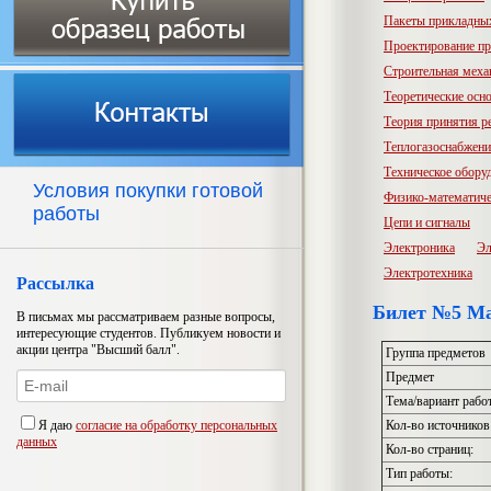
Пакеты прикладны
Проектирование пр
Строительная меха
Теоретические осн
Теория принятия р
Теплогазоснабжени
Техническое обору
Условия покупки готовой
Физико-математиче
работы
Цепи и сигналы
Электроника
Эл
Электротехника
Рассылка
Билет №5 Ма
В письмах мы рассматриваем разные вопросы,
интересующие студентов. Публикуем новости и
акции центра "Высший балл".
Группа предметов
Предмет
Тема/вариант рабо
Я даю
согласие на обработку персональных
Кол-во источников
данных
Кол-во страниц:
Тип работы: