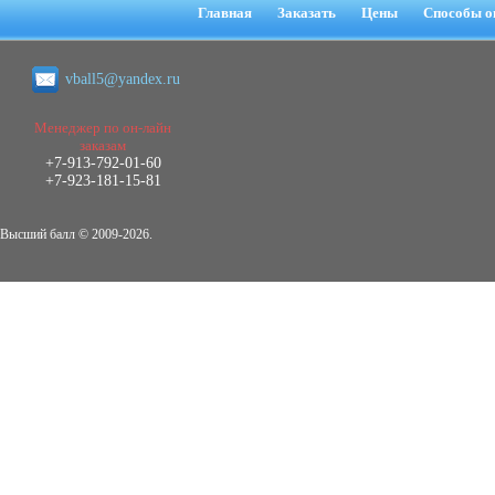
негативных эмоциональных состояний
Главная
Заказать
Цены
Способы о
у сотрудников медицинского центра в
условиях пандемии COVID-19
Диплом, 2021 г.
vball5@yandex.ru
Кол-во страниц: 51+прил.
Кол-во источников: 77
Цена:
2.500
Менеджер по он-лайн
р
заказам
+7-913-792-01-60
Диплом Виндикационный иск
+7-923-181-15-81
Дипломная работа, 2015
Кол-во страниц: 66
Кол-во источников: 46
Цена:
Высший балл © 2009-2026.
5.000
р
Диплом Возмещение вреда,
причинённого жизни или здоровью
гражданина в гражданском
законодательстве (СГУПС)
Диплом, 2019 г.
Кол-во страниц: 61+прил.
Кол-во источников: 50
Цена: