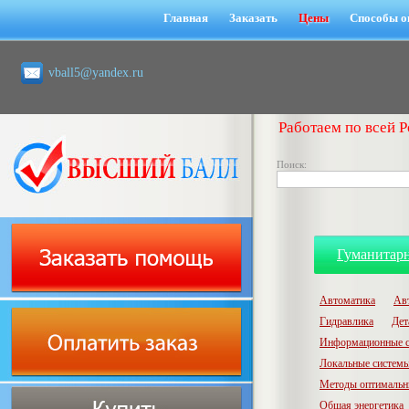
Главная
Заказать
Цены
Способы о
vball5@yandex.ru
Работаем по всей Р
Поиск:
Гуманитар
Автоматика
Ав
Гидравлика
Дет
Информационные с
Локальные системы
Методы оптимальн
Общая энергетика