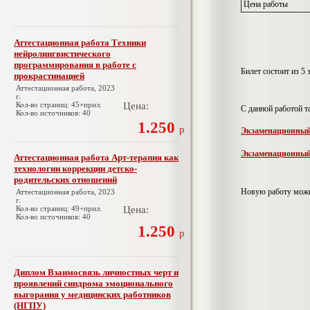
Цена работы
Аттестационная работа Техники
нейролингвистического
программирования в работе с
Билет состоит из 5 
прокрастинацией
Аттестационная работа, 2023
г.
Кол-во страниц: 45+прил.
Цена:
С данной работой 
Кол-во источников: 40
1.250
р
Экзаменационный
Экзаменационный
Аттестационная работа Арт-терапия как
технологии коррекции детско-
родительских отношений
Новую работу можн
Аттестационная работа, 2023
г.
Кол-во страниц: 49+прил.
Цена:
Кол-во источников: 40
1.250
р
Диплом Взаимосвязь личностных черт и
проявлений синдрома эмоционального
выгорания у медицинских работников
(НГПУ)