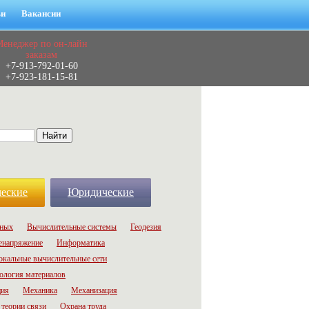
ьи
Вакансии
Менеджер по он-лайн
заказам
+7-913-792-01-60
+7-923-181-15-81
еские
Юридические
нных
Вычислительные системы
Геодезия
енапряжение
Информатика
окальные вычислительные сети
ология материалов
ция
Механика
Механизация
теории связи
Охрана труда