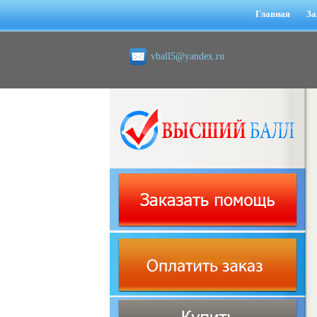
Главная
За
vball5@yandex.ru