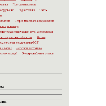
ханика
Программирование
орудование
Радиотехника
Связь
ии
равления
Теория массового обслуживания
электропривода
ехническая эксплуатация сетей электросвязи
тва сопряжения с объектом
Физика
ские основы электроники (ФОЭ)
я и волны
Электронная техника
лекоммуникаций
Электроснабжение отрасли
ике
010 г.