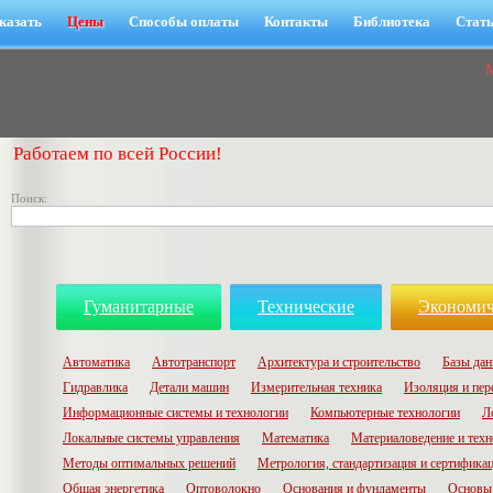
казать
Цены
Способы оплаты
Контакты
Библиотека
Стат
Работаем по всей России!
Поиск:
Гуманитарные
Технические
Экономич
Автоматика
Автотранспорт
Архитектура и строительство
Базы да
Гидравлика
Детали машин
Измерительная техника
Изоляция и пер
Информационные системы и технологии
Компьютерные технологии
Л
Локальные системы управления
Математика
Материаловедение и техн
Методы оптимальных решений
Метрология, стандартизация и сертифика
Общая энергетика
Оптоволокно
Основания и фундаменты
Основы 