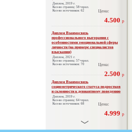
Диплом, 2019 г.
Кол-во страниц: 58+прил.
Кол-во источников: 62
Цена:
4.500
р
Диплом Взаимосвязь
профессионального выгорания с
особенностями эмоциональной сферы
личности (на примере специалистов
взыскания)
Диплом, 2021 г.
Кол-во страниц: 57+прил.
Кол-во источников: 70
Цена:
2.500
р
Диплом Взаимосвязь
социометрического статуса подростков
и склонности к девиантному поведению
Диплом, 2019 г.
Кол-во страниц: 64+прил.
Кол-во источников: 68
Цена:
4.999
р
Диплом Взаимосвязь эмпатии и