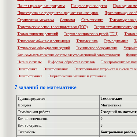
Пакеты прикладных программ
Пищевое производство
Прикладная ме
Проектирование предприятий радиосвязи и вещания
Противопожарное об
Строительная механика
Сопромат
Схемотехника
Телекоммуникац
Теоретические основы электротехники (ТОЭ)
Теория автоматического уп
Теория принятия решений
Теория электрических цепей (ТЭЦ)
Теория 
Теплогазоснабжение и вентиляция
Теплотехника
Термодинамика
Т
Техническое оборудование зданий
Техническое обслуживание
Устройс
Физико-математические основы электромагнитной совместимости
Физиче
Цепи и сигналы
Цифровая обработка сигналов
Электромагнитные пол
Электроника
Электропитание
Электропитание устройств и систем те
Электротехника
Энергетические машины и установки
7 заданий по математике
Группа предметов
Технические
Предмет
Математика
Тема/вариант работы
7 заданий по математ
Кол-во источников:
0
Кол-во страниц:
3
Тип работы:
Контрольная работа, 2