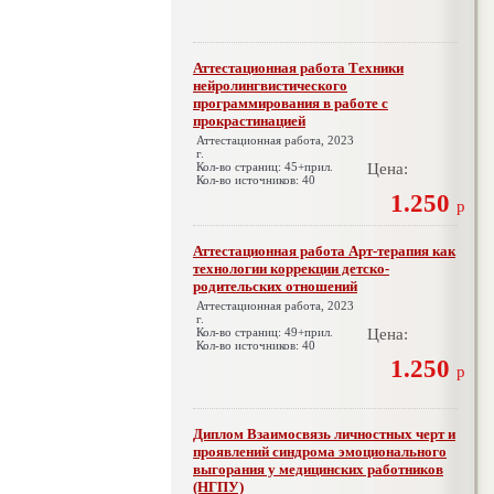
Аттестационная работа Техники
нейролингвистического
программирования в работе с
прокрастинацией
Аттестационная работа, 2023
г.
Кол-во страниц: 45+прил.
Цена:
Кол-во источников: 40
1.250
р
Аттестационная работа Арт-терапия как
технологии коррекции детско-
родительских отношений
Аттестационная работа, 2023
г.
Кол-во страниц: 49+прил.
Цена:
Кол-во источников: 40
1.250
р
Диплом Взаимосвязь личностных черт и
проявлений синдрома эмоционального
выгорания у медицинских работников
(НГПУ)